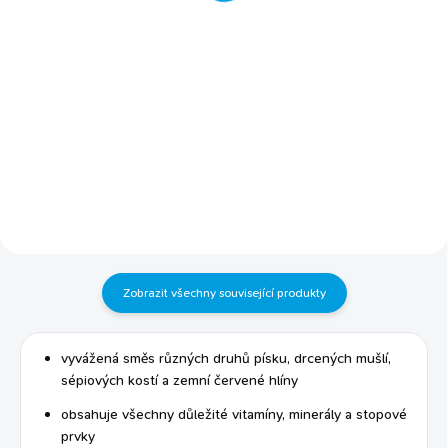
Detail
Detail
CO TO JE A PRO KOHO: přírodní
Výhody tohoto krmení: složení
hygienický podestýlkový
bohaté na bílkoviny a lněné
materiál pro všechny druhy
semínko pro lesklé peří přidaná
okrasných ptáků, papoušky,
prebiotika přispívají ke zdravému
andulky, korely a kanárky ideální
trávení drcené lastury ústřice
pro použití v klecích, voliérách a
podporují zdravé trávení a jsou
ptačích ubikacích příjemná
vynikajícím zdrojem vápníku.
anýzová vůně přirozený zdroj
vyvážené složení, přidané
vápníku a minerálů podpora
vitamíny a stopové prvky zvýší
trávení díky obsaženým
vitalitu vašeho domácího
skořápkám bezprašné složení
mazlíčka bez...
BALENÍ: 1,4 kg...
Zobrazit všechny související produkty
vyvážená směs různých druhů písku, drcených mušlí,
sépiových kostí a zemní červené hlíny
obsahuje všechny důležité vitamíny, minerály a stopové
prvky