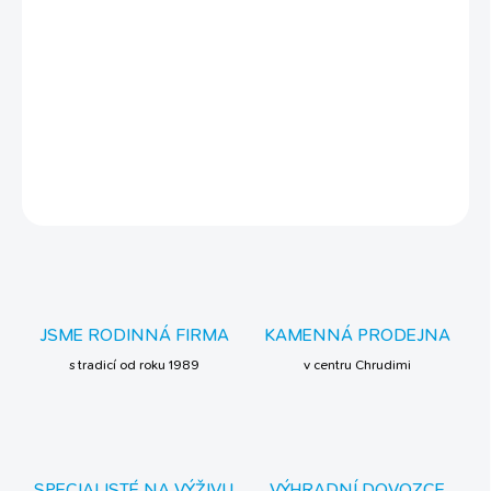
stabilní růst
dobré při přepeřování
podporuje plodnost
silné kosti
DETAILNÍ INFORMACE
ZEPTAT SE
JSME RODINNÁ FIRMA
KAMENNÁ PRODEJNA
s tradicí od roku 1989
v centru Chrudimi
SPECIALISTÉ NA VÝŽIVU
VÝHRADNÍ DOVOZCE