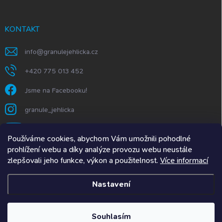
KONTAKT
info
@
granulejehlicka.cz
+420 775 013 452
Jsme na Facebooku!
granule_jehlicka
https://www.youtube.com/@GranuleJehlička
Používáme cookies, abychom Vám umožnili pohodlné
prohlížení webu a díky analýze provozu webu neustále
zlepšovali jeho funkce, výkon a použitelnost.
Více informací
Granule Jehlička.SK
Nastavení
Copyright 2026
Granulejehlicka.cz
. Všechna práva vyhrazena.
Upravit
nastavení cookies
Souhlasím