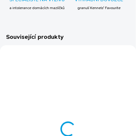
a intolerance domácích mazlíčků
granulí Kennels' Favourite
Související produkty
BESTSELLER
VYPRODÁNO
SKLADEM
Písek pro exoty Witte
Krmení pro drobné
Molen
exoty Witte Molen
z přírodních mořských
PUUR
skořápek a lastur
139 Kč
od
119 Kč
od