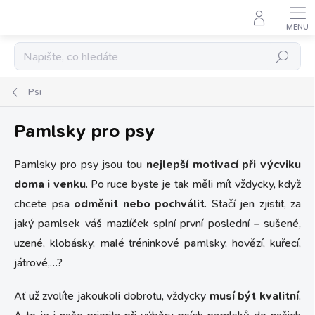
Přejít
na
obsah
Hledat
Psi
Pamlsky pro psy
Pamlsky pro psy jsou tou
nejlepší motivací při výcviku
doma i venku
. Po ruce byste je tak měli mít vždycky, když
chcete psa
odměnit nebo pochválit
. Stačí jen zjistit, za
jaký pamlsek váš mazlíček splní první poslední – sušené,
uzené, klobásky, malé tréninkové pamlsky, hovězí, kuřecí,
játrové,…?
Ať už zvolíte jakoukoli dobrotu, vždycky
musí být kvalitní
.