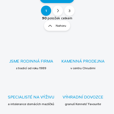
psa zdravého a plného
energie s našimi prémiovými
1
3
O
S
pamlsky....
v
t
90
položek celkem
l
r
Nahoru
á
á
d
n
a
k
c
í
o
p
v
r
á
v
JSME RODINNÁ FIRMA
KAMENNÁ PRODEJNA
n
k
í
s tradicí od roku 1989
v centru Chrudimi
y
v
ý
p
i
s
SPECIALISTÉ NA VÝŽIVU
VÝHRADNÍ DOVOZCE
u
a intolerance domácích mazlíčků
granulí Kennels' Favourite