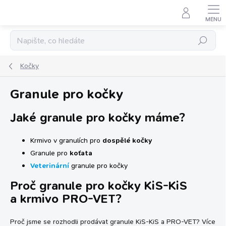
Přejít
na
obsah
Hledat
Kočky
Granule pro kočky
Jaké granule pro kočky máme?
Krmivo v granulích pro
dospělé kočky
Granule pro
koťata
Veterinární
granule pro kočky
Proč granule pro kočky KiS-KiS
a krmivo PRO-VET?
Proč jsme se rozhodli prodávat granule KiS-KiS a PRO-VET? Více