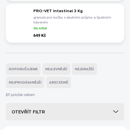
PRO-VET Intestinal 3 Kg
granule pro kočky s akutními průjmy a špatným
trávením
SKLADEM
649 Kč
Ř
a
DOPORUČUJEME
NEJLEVNĚJŠÍ
NEJDRAŽŠÍ
z
e
NEJPRODÁVANĚJŠÍ
ABECEDNĚ
n
í
27
položek celkem
p
r
OTEVŘÍT FILTR
o
d
u
V