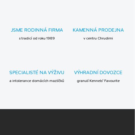
a
k
c
í
o
p
v
r
á
v
JSME RODINNÁ FIRMA
KAMENNÁ PRODEJNA
n
k
í
s tradicí od roku 1989
v centru Chrudimi
y
v
ý
p
i
s
SPECIALISTÉ NA VÝŽIVU
VÝHRADNÍ DOVOZCE
u
a intolerance domácích mazlíčků
granulí Kennels' Favourite
Z
á
p
a