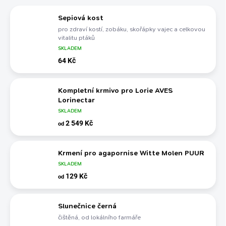
Sepiová kost
pro zdraví kostí, zobáku, skořápky vajec a celkovou
vitalitu ptáků
SKLADEM
64 Kč
Kompletní krmivo pro Lorie AVES
Lorinectar
SKLADEM
2 549 Kč
od
Krmení pro agapornise Witte Molen PUUR
SKLADEM
129 Kč
od
Slunečnice černá
čištěná, od lokálního farmáře