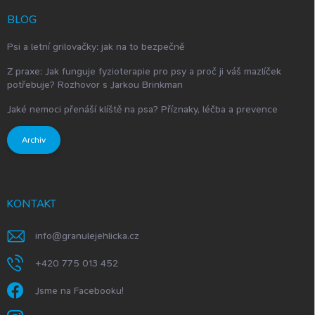
BLOG
Psi a letní grilovačky: jak na to bezpečně
Z praxe: Jak funguje fyzioterapie pro psy a proč ji váš mazlíček
potřebuje? Rozhovor s Jarkou Brinkman
Jaké nemoci přenáší klíště na psa? Příznaky, léčba a prevence
Archiv
KONTAKT
info
@
granulejehlicka.cz
+420 775 013 452
Jsme na Facebooku!