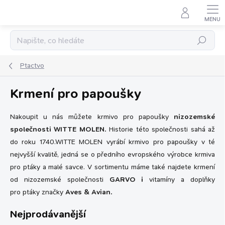
Přejít
na
obsah
Hledat
Ptactvo
Krmení pro papoušky
Nakoupit u nás můžete krmivo pro papoušky
nizozemské
společnosti WITTE MOLEN.
Historie této společnosti sahá až
do roku 1740.WITTE MOLEN vyrábí krmivo pro papoušky v té
nejvyšší kvalitě, jedná se o předního evropského výrobce krmiva
pro ptáky a malé savce. V sortimentu máme také najdete krmení
od nizozemské společnosti
GARVO i
vitamíny a doplňky
pro ptáky značky
Aves & Avian.
Nejprodávanější