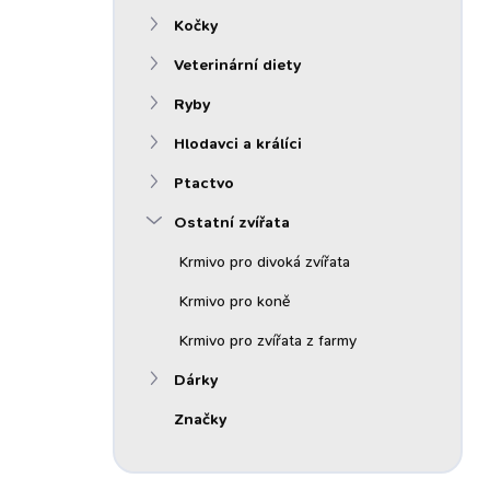
n
Kočky
í
p
Veterinární diety
a
n
Ryby
e
Hlodavci a králíci
l
Ptactvo
Ostatní zvířata
Krmivo pro divoká zvířata
Krmivo pro koně
Krmivo pro zvířata z farmy
Dárky
Značky