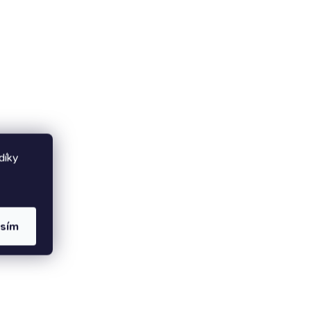
k pro
atům
až 60
tům a
díky
asím