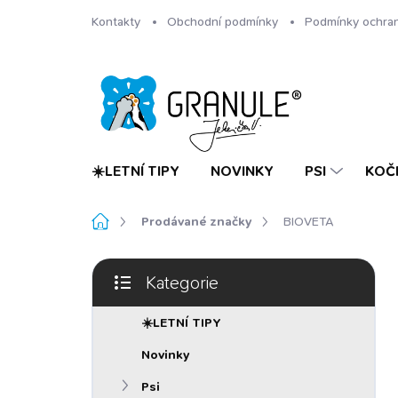
Přejít
Kontakty
Obchodní podmínky
Podmínky ochran
na
obsah
☀️LETNÍ TIPY
NOVINKY
PSI
KOČ
Domů
Prodávané značky
BIOVETA
P
Kategorie
o
Přeskočit
s
kategorie
t
☀️LETNÍ TIPY
r
Novinky
a
n
Psi