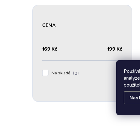
CENA
169
Kč
199
Kč
Používá
Na skladě
2
analýze
použite
Nas