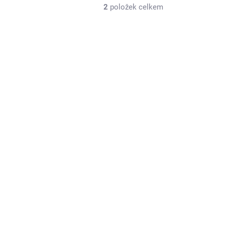
2
položek celkem
ADEM
ot-
,34
k pro