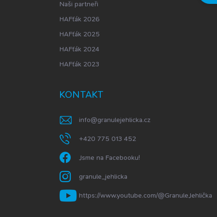
Naši partneři
HAFťák 2026
HAFťák 2025
HAFťák 2024
HAFťák 2023
KONTAKT
info
@
granulejehlicka.cz
+420 775 013 452
Jsme na Facebooku!
granule_jehlicka
https://www.youtube.com/@GranuleJehlička