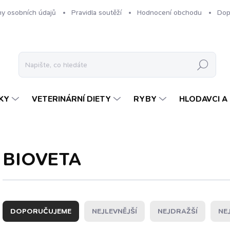
y osobních údajů
Pravidla soutěží
Hodnocení obchodu
Dop
Hledat
KY
VETERINÁRNÍ DIETY
RYBY
HLODAVCI A 
BIOVETA
Ř
a
DOPORUČUJEME
NEJLEVNĚJŠÍ
NEJDRAŽŠÍ
NE
z
e