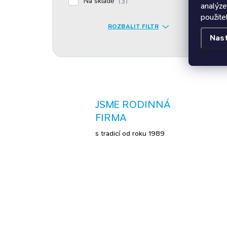
Na skladě
3
analýze
použite
ROZBALIT FILTR
Nas
JSME RODINNÁ
FIRMA
s tradicí od roku 1989