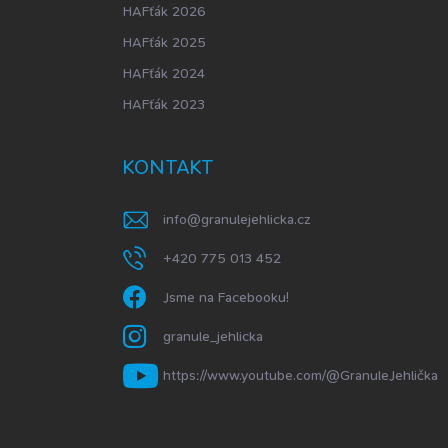
HAFťák 2026
HAFťák 2025
HAFťák 2024
HAFťák 2023
KONTAKT
info
@
granulejehlicka.cz
+420 775 013 452
Jsme na Facebooku!
granule_jehlicka
https://www.youtube.com/@GranuleJehlička