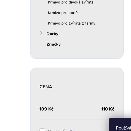
Krmivo pro divoká zvířata
Krmivo pro koně
Krmivo pro zvířata z farmy
Dárky
Značky
CENA
109
Kč
110
Kč
Používá