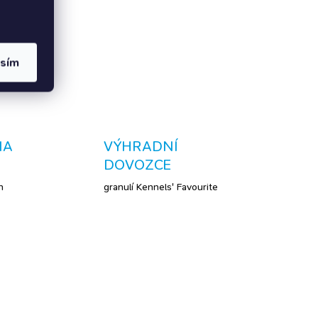
h
ledvinnou nedostatečností
azně
udržuje optimální pH moči na
hodnotě ±6,7 díky látkám
 potíží
alkalizujícím moč pomáhá
asím
oči na
snižovat zátěž ledvin díky
pečlivě...
NA
VÝHRADNÍ
DOVOZCE
h
granulí Kennels' Favourite