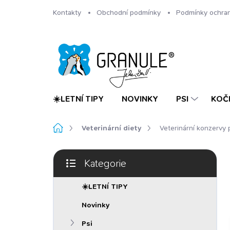
Přejít
Kontakty
Obchodní podmínky
Podmínky ochran
na
obsah
☀️LETNÍ TIPY
NOVINKY
PSI
KOČ
Domů
Veterinární diety
Veterinární konzervy 
P
Kategorie
o
Přeskočit
s
kategorie
t
☀️LETNÍ TIPY
r
Novinky
a
n
Psi