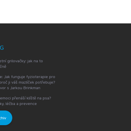
G
etní grilovačky: jak na to
čně
e: Jak funguje fyzioterapie pro
proč ji váš mazlíček potřebuje?
vor s Jarkou Brinkman
emoci přenáší klíště na psa?
ky, léčba a prevence
chiv