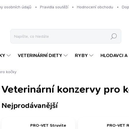
y osobních údajů
Pravidla soutěží
Hodnocení obchodu
Dop
Hledat
KY
VETERINÁRNÍ DIETY
RYBY
HLODAVCI A 
pro kočky
Veterinární konzervy pro 
Nejprodávanější
PRO-VET Struvite
PRO-VET R