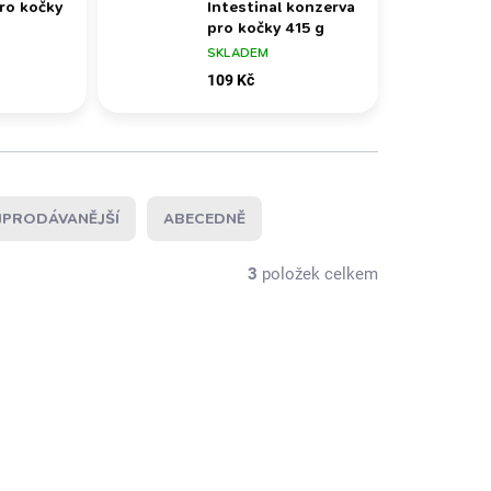
ro kočky
Intestinal konzerva
pro kočky 415 g
edvin
Pro kočky při průjmech
SKLADEM
a střevních potížích
109 Kč
JPRODÁVANĚJŠÍ
ABECEDNĚ
3
položek celkem
VET DIETA