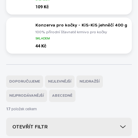
109 Kč
Konzerva pro kočky - KiS-KiS jehněčí 400 g
100% přírodní šťavnaté krmivo pro kočky
SKLADEM
44 Kč
Ř
a
DOPORUČUJEME
NEJLEVNĚJŠÍ
NEJDRAŽŠÍ
z
e
NEJPRODÁVANĚJŠÍ
ABECEDNĚ
n
í
17
položek celkem
p
r
OTEVŘÍT FILTR
o
d