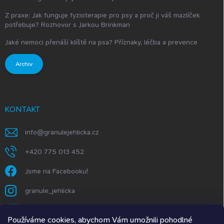
Z praxe: Jak funguje fyzioterapie pro psy a proč ji váš mazlíček
potřebuje? Rozhovor s Jarkou Brinkman
Jaké nemoci přenáší klíště na psa? Příznaky, léčba a prevence
Archiv
KONTAKT
info
@
granulejehlicka.cz
+420 775 013 452
Jsme na Facebooku!
granule_jehlicka
https://www.youtube.com/@GranuleJehlička
Používáme cookies, abychom Vám umožnili pohodlné