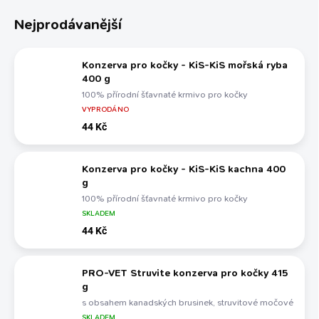
Nejprodávanější
Konzerva pro kočky - KiS-KiS mořská ryba
400 g
100% přírodní šťavnaté krmivo pro kočky
VYPRODÁNO
44 Kč
Konzerva pro kočky - KiS-KiS kachna 400
g
100% přírodní šťavnaté krmivo pro kočky
SKLADEM
44 Kč
PRO-VET Struvite konzerva pro kočky 415
g
s obsahem kanadských brusinek, struvitové močové
kameny
SKLADEM