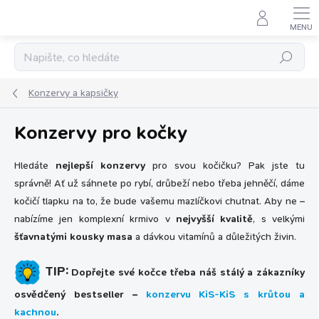
Přejít
na
obsah
Hledat
Konzervy a kapsičky
Konzervy pro kočky
Hledáte
nejlepší konzervy
pro svou kočičku? Pak jste tu
správně! Ať už sáhnete po rybí, drůbeží nebo třeba jehněčí, dáme
kočičí tlapku na to, že bude vašemu mazlíčkovi chutnat. Aby ne –
nabízíme jen komplexní krmivo v
nejvyšší kvalitě
, s velkými
šťavnatými kousky masa
a dávkou vitamínů a důležitých živin.
TIP:
Dopřejte své kočce třeba náš stálý a zákazníky
osvědčený bestseller –
konzervu KiS-KiS s krůtou a
kachnou
.