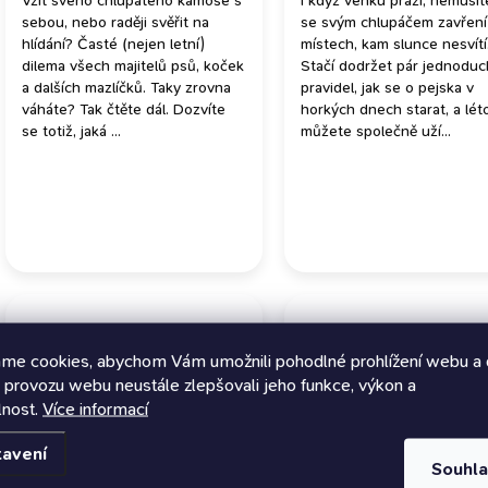
Vzít svého chlupatého kámoše s
I když venku praží, nemusít
sebou, nebo raději svěřit na
se svým chlupáčem zavření
hlídání? Časté (nejen letní)
místech, kam slunce nesvítí
dilema všech majitelů psů, koček
Stačí dodržet pár jednodu
a dalších mazlíčků. Taky zrovna
pravidel, jak se o pejska v
váháte? Tak čtěte dál. Dozvíte
horkých dnech starat, a léto
se totiž, jaká ...
můžete společně uží...
me cookies, abychom Vám umožnili pohodlné prohlížení webu a 
 provozu webu neustále zlepšovali jeho funkce, výkon a
lnost.
Více informací
tavení
Souhl