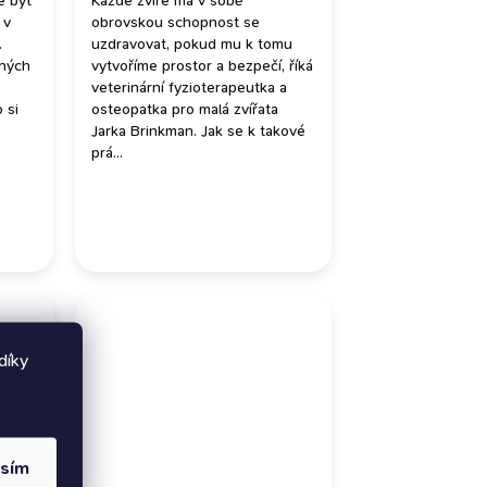
e být
Každé zvíře má v sobě
 v
obrovskou schopnost se
.
uzdravovat, pokud mu k tomu
chých
vytvoříme prostor a bezpečí, říká
veterinární fyzioterapeutka a
 si
osteopatka pro malá zvířata
Jarka Brinkman. Jak se k takové
prá...
díky
asím