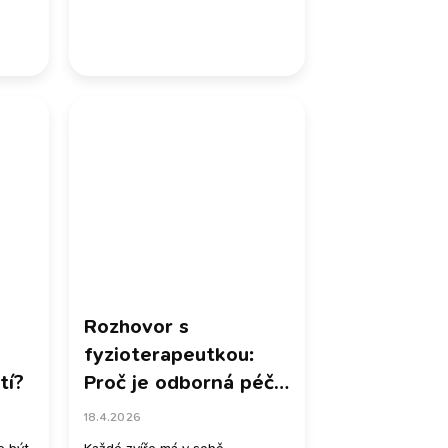
Rozhovor s
fyzioterapeutkou:
tí?
Proč je odborná péče
klíčová?
18.4.2026