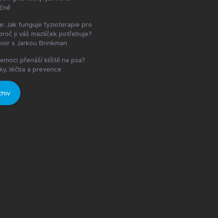
čně
e: Jak funguje fyzioterapie pro
proč ji váš mazlíček potřebuje?
vor s Jarkou Brinkman
emoci přenáší klíště na psa?
ky, léčba a prevence
chiv