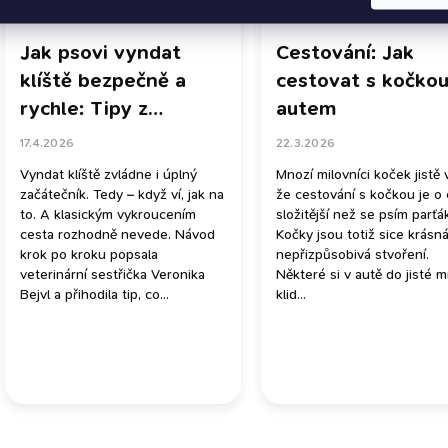
Jak psovi vyndat
Cestování: Jak
klíště bezpečně a
cestovat s kočko
rychle: Tipy z
autem
veteriny
17.4.2026
22.3.2026
Vyndat klíště zvládne i úplný
Mnozí milovníci koček jistě 
začátečník. Tedy – když ví, jak na
že cestování s kočkou je o
to. A klasickým vykroucením
složitější než se psím parť
cesta rozhodně nevede. Návod
Kočky jsou totiž sice krásná
krok po kroku popsala
nepřizpůsobivá stvoření.
veterinární sestřička Veronika
Některé si v autě do jisté m
Bejvl a přihodila tip, co...
klid...