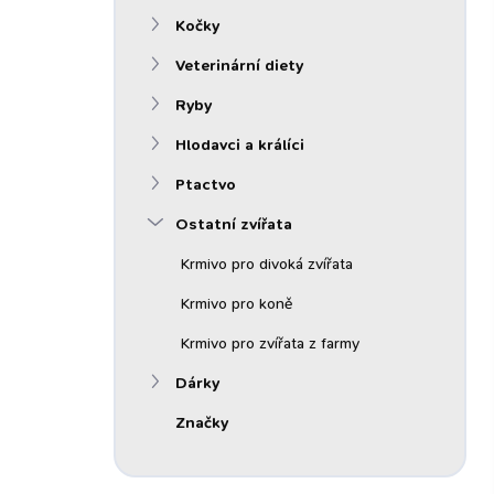
n
Kočky
í
p
Veterinární diety
a
n
Ryby
e
Hlodavci a králíci
l
Ptactvo
Ostatní zvířata
Krmivo pro divoká zvířata
Krmivo pro koně
Krmivo pro zvířata z farmy
Dárky
Značky