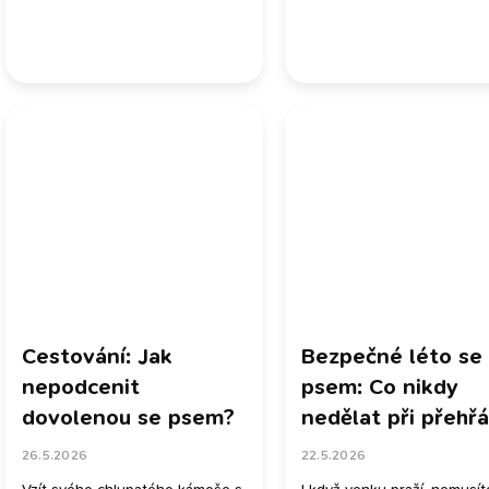
Cestování: Jak
Bezpečné léto se
nepodcenit
psem: Co nikdy
dovolenou se psem?
nedělat při přehřá
26.5.2026
22.5.2026