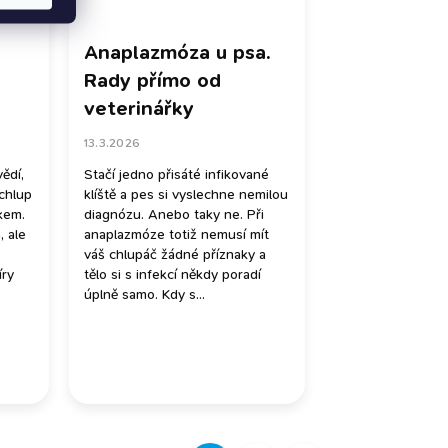
Anaplazmóza u psa.
u
Rady přímo od
veterinářky
13.3.2026
vědí,
Stačí jedno přisáté infikované
 chlup
klíště a pes si vyslechne nemilou
ákem.
diagnózu. Anebo taky ne. Při
, ale
anaplazmóze totiž nemusí mít
váš chlupáč žádné příznaky a
íry
tělo si s infekcí někdy poradí
úplně samo. Kdy s...