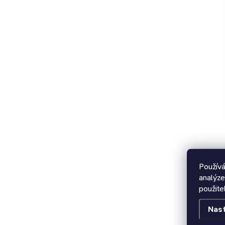
Používá
analýze
použite
Nas