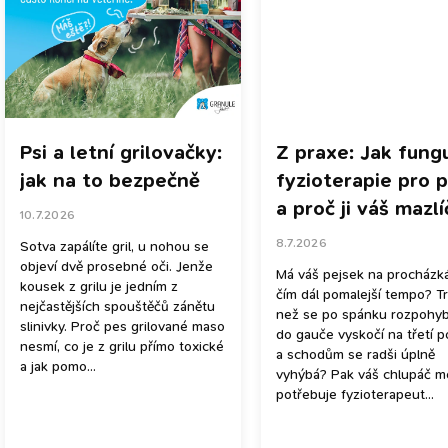
s
č
l
á
n
k
ů
Psi a letní grilovačky:
Z praxe: Jak fung
jak na to bezpečně
fyzioterapie pro 
a proč ji váš mazl
10.7.2026
potřebuje? Rozho
8.7.2026
Sotva zapálíte gril, u nohou se
s Jarkou Brinkma
objeví dvě prosebné oči. Jenže
Má váš pejsek na procházk
kousek z grilu je jedním z
čím dál pomalejší tempo? Tr
nejčastějších spouštěčů zánětu
než se po spánku rozpohyb
slinivky. Proč pes grilované maso
do gauče vyskočí na třetí 
nesmí, co je z grilu přímo toxické
a schodům se radši úplně
a jak pomo...
vyhýbá? Pak váš chlupáč 
potřebuje fyzioterapeut...