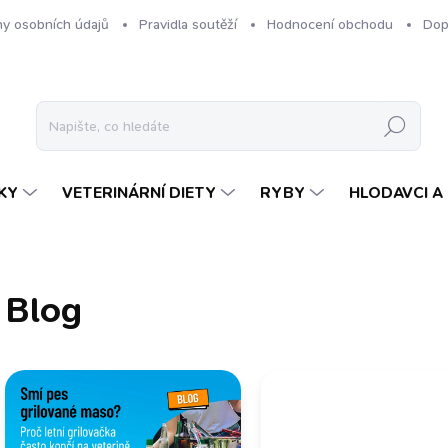
y osobních údajů
Pravidla soutěží
Hodnocení obchodu
Dop
Hledat
KY
VETERINÁRNÍ DIETY
RYBY
HLODAVCI A 
Blog
V
ý
p
i