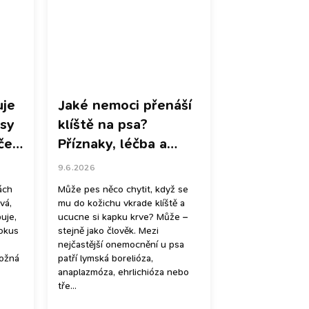
uje
Jaké nemoci přenáší
psy
klíště na psa?
íček
Příznaky, léčba a
vor
prevence
9.6.2026
n
ách
Může pes něco chytit, když se
vá,
mu do kožichu vkrade klíště a
uje,
ucucne si kapku krve? Může –
pokus
stejně jako člověk. Mezi
nejčastější onemocnění u psa
možná
patří lymská borelióza,
anaplazmóza, ehrlichióza nebo
tře...