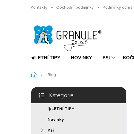
Přejít
Kontakty
Obchodní podmínky
Podmínky ochran
na
obsah
☀️LETNÍ TIPY
NOVINKY
PSI
KOČ
Domů
Blog
P
Kategorie
o
Přeskočit
s
kategorie
t
☀️LETNÍ TIPY
r
Novinky
a
n
Psi