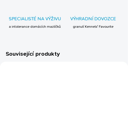
SPECIALISTÉ NA VÝŽIVU
VÝHRADNÍ DOVOZCE
a intolerance domácích mazlíčků
granulí Kennels' Favourite
Související produkty
TIP
BESTSELLER
SKLADEM
Přípravek pro činčily