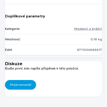
Doplňkové parametry
Kategorie
:
Hlodavci a králíci
Hmotnost
:
0.18 kg
EAN
:
8711304686617
Diskuze
Buďte první, kdo napíše příspěvek k této položce.
Přidat komentář