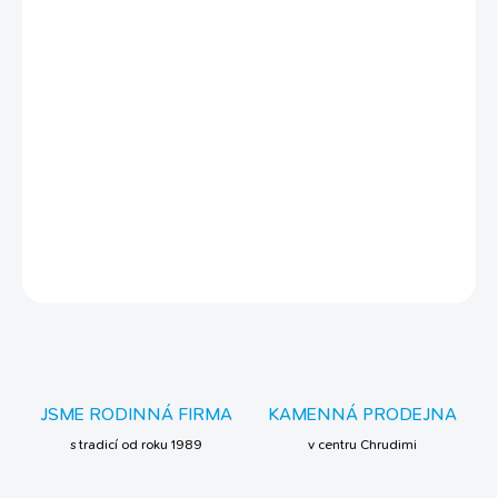
MOŽNOSTI
DORUČENÍ
pečené semenné tyčinky
lahodná a zdravá svačinka pro vaše mazlíčky
bez umělých konzervačních látek, barviv nebo látek
určených k aromatizaci
DETAILNÍ INFORMACE
ZEPTAT SE
JSME RODINNÁ FIRMA
KAMENNÁ PRODEJNA
s tradicí od roku 1989
v centru Chrudimi