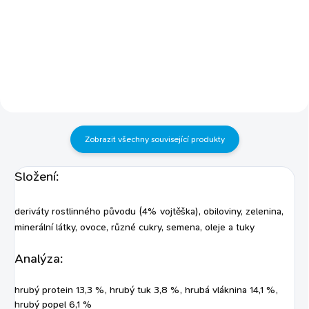
zeleninou chutné a rozmanité
petrželkou, zeleninou, ovocem a
ingredience pro vynikající chuť
spoustou vlákninypro lesklou srst,
k jídlu obsahuje vitamíny
vysokou odolnost a vitalitu
a minerály surová nemletá
vláknina a prebiotika podporují
zdraví zubů a zdravé trávení
vyvážené složení s vysokym
obsahem vlákniny, přidané...
Zobrazit všechny související produkty
Složení:
deriváty rostlinného původu (4% vojtěška), obiloviny, zelenina,
minerální látky, ovoce, různé cukry, semena, oleje a tuky
Analýza:
hrubý protein 13,3 %, hrubý tuk 3,8 %, hrubá vláknina 14,1 %,
hrubý popel 6,1 %