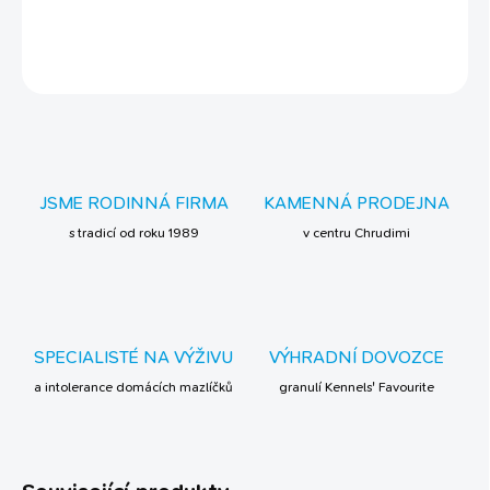
DETAILNÍ INFORMACE
ZEPTAT SE
JSME RODINNÁ FIRMA
KAMENNÁ PRODEJNA
s tradicí od roku 1989
v centru Chrudimi
SPECIALISTÉ NA VÝŽIVU
VÝHRADNÍ DOVOZCE
a intolerance domácích mazlíčků
granulí Kennels' Favourite