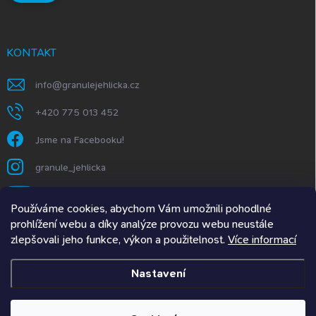
KONTAKT
info
@
granulejehlicka.cz
+420 775 013 452
Jsme na Facebooku!
granule_jehlicka
https://www.youtube.com/@GranuleJehlička
Používáme cookies, abychom Vám umožnili pohodlné
prohlížení webu a díky analýze provozu webu neustále
zlepšovali jeho funkce, výkon a použitelnost.
Více informací
Granule Jehlička.SK
Nastavení
Copyright 2026
Granulejehlicka.cz
. Všechna práva vyhrazena.
Upravit
nastavení cookies