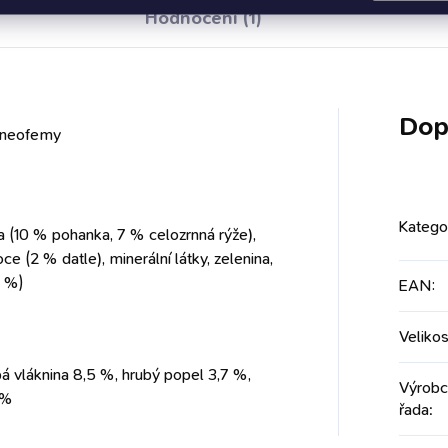
ozenou odolnost ideální
Hodnocení (1)
em období rozmnožování
pívá k optimálnímu růstu...
Dop
a neofemy
Katego
 (10 % pohanka, 7 % celozrnná rýže),
e (2 % datle), minerální látky, zelenina,
,2 %)
EAN
:
Veliko
ubá vláknina 8,5 %, hrubý popel 3,7 %,
Výrobc
 %
řada
: