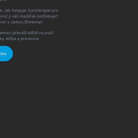
e: Jak funguje fyzioterapie pro
proč ji váš mazlíček potřebuje?
vor s Jarkou Brinkman
emoci přenáší klíště na psa?
ky, léčba a prevence
chiv