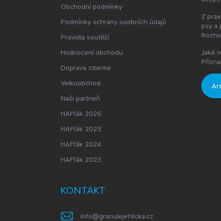
Obchodní podmínky
Z prax
Podmínky ochrany osobních údajů
psy a 
Rozho
Pravidla soutěží
Hodnocení obchodu
Jaké n
Přízna
Doprava zdarma
Velkoobchod
Ar
Naši partneři
HAFťák 2026
HAFťák 2025
HAFťák 2024
HAFťák 2023
KONTAKT
info
@
granulejehlicka.cz