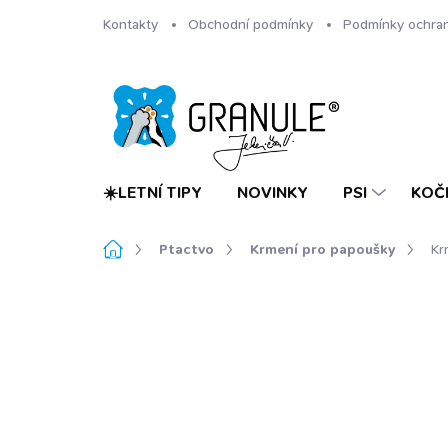
Přejít
Kontakty
Obchodní podmínky
Podmínky ochran
na
obsah
☀️LETNÍ TIPY
NOVINKY
PSI
KOČ
Domů
Ptactvo
Krmení pro papoušky
Kr
1 hodnocení
Podrobnosti hodnocení
Z