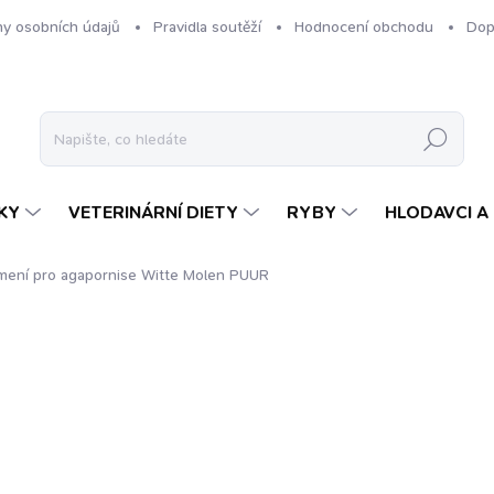
y osobních údajů
Pravidla soutěží
Hodnocení obchodu
Dop
Hledat
KY
VETERINÁRNÍ DIETY
RYBY
HLODAVCI A 
mení pro agapornise Witte Molen PUUR
NAČKA:
WITTE MOLEN
od
129 Kč
Měrná
ZVOLTE VARIANTU
cena:
HMOTNOST