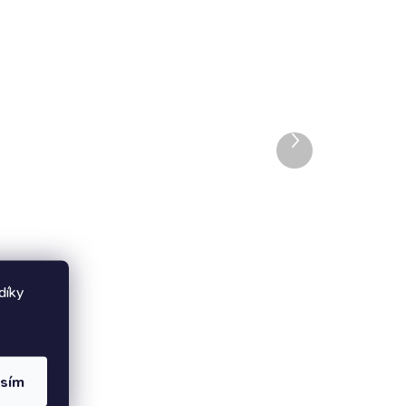
ADEM
VYPRODÁNO
Písek pro exoty Witte
Molen
z přírodních mořských
skořápek a lastur
139 Kč
Další
od
produkt
Detail
CO TO JE A PRO KOHO: přírodní
hygienický podestýlkový materiál
pro všechny druhy okrasných
iny,
ptáků, papoušky, andulky, korely
díky
ost
a kanárky ideální pro použití v
klecích, voliérách a ptačích
ubikacích příjemná anýzová vůně
přirozený zdroj vápníku a
asím
minerálů podpora trávení díky