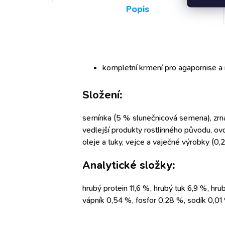
přir
Popis
běh
přis
kompletní krmení pro agapornise 
Složení:
semínka (5 % slunečnicová semena), zrna
vedlejší produkty rostlinného původu, ovoc
oleje a tuky, vejce a vaječné výrobky (0
Analytické složky:
hrubý protein 11,6 %, hrubý tuk 6,9 %, hr
vápník 0,54 %, fosfor 0,28 %, sodík 0,01