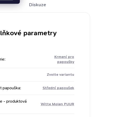
obsaženým skořápkám
Diskuze
bezprašné složení BALENÍ: 1,4
kg...
lňkové parametry
Krmení pro
rie
:
papoušky
Zvolte variantu
st papouška
:
Střední papoušek
e - produktová
Witte Molen PUUR