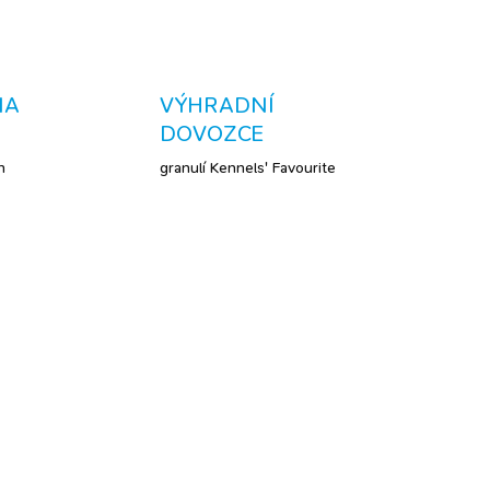
ZEPTAT SE
NA
VÝHRADNÍ
DOVOZCE
h
granulí Kennels' Favourite