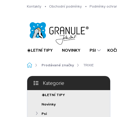
Přejít
Kontakty
Obchodní podmínky
Podmínky ochran
na
obsah
☀️LETNÍ TIPY
NOVINKY
PSI
KOČ
Domů
Prodávané značky
TRIXIE
P
Kategorie
o
Přeskočit
s
kategorie
t
☀️LETNÍ TIPY
r
Novinky
a
n
Psi