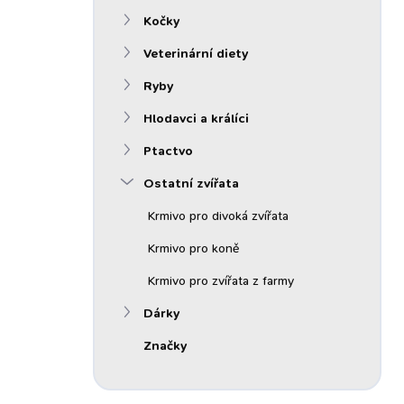
n
Kočky
í
p
Veterinární diety
a
n
Ryby
e
Hlodavci a králíci
l
Ptactvo
Ostatní zvířata
Krmivo pro divoká zvířata
Krmivo pro koně
Krmivo pro zvířata z farmy
Dárky
Značky