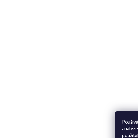
Používá
analýze
použite