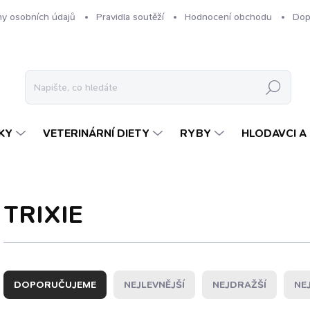
y osobních údajů
Pravidla soutěží
Hodnocení obchodu
Dop
Hledat
KY
VETERINÁRNÍ DIETY
RYBY
HLODAVCI A 
TRIXIE
Ř
a
DOPORUČUJEME
NEJLEVNĚJŠÍ
NEJDRAŽŠÍ
NE
z
e