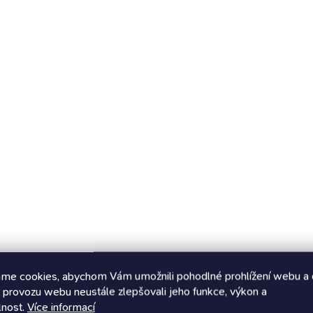
kámoš k aportování. Konec
plemena barva:...
nudy.
me cookies, abychom Vám umožnili pohodlné prohlížení webu a 
 provozu webu neustále zlepšovali jeho funkce, výkon a
lnost.
Více informací