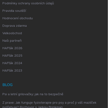
i
Podmínky ochrany osobních údajů
s
Pravidla soutěží
u
Hodnocení obchodu
Doprava zdarma
Velkoobchod
Naši partneři
HAFťák 2026
HAFťák 2025
HAFťák 2024
HAFťák 2023
BLOG
Psi a letní grilovačky: jak na to bezpečně
Z praxe: Jak funguje fyzioterapie pro psy a proč ji váš mazlíček
potřebuje? Rozhovor s Jarkou Brinkman