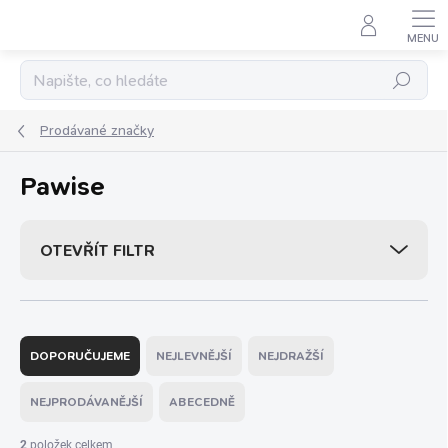
Přejít
na
obsah
Hledat
Prodávané značky
Pawise
OTEVŘÍT FILTR
Ř
a
DOPORUČUJEME
NEJLEVNĚJŠÍ
NEJDRAŽŠÍ
z
e
NEJPRODÁVANĚJŠÍ
ABECEDNĚ
n
í
2
položek celkem