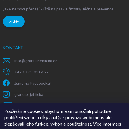
Jaké nemoci přenáší klíště na psa? Příznaky, léčba a prevence
Archiv
KONTAKT
info
@
granulejehlicka.cz
+420 775 013 452
Jsme na Facebooku!
granule_jehlicka
https://www.youtube.com/@GranuleJehlička
Používáme cookies, abychom Vám umožnili pohodlné
prohlížení webu a díky analýze provozu webu neustále
zlepšovali jeho funkce, výkon a použitelnost.
Více informací
Granule Jehlička.SK