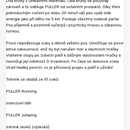
Dva kruhy z unikátního materiálu. Oba kruhy se používají
Omega 6 a 3 mastných kyselin
pšeničného lepku, speciální
zároveň a to odlišuje PULLER od ostatních produktů. Díky třem
zlepšují metabolismus a kondici
receptura pro...
jednoduchým cvičení po dobu 20 minut váš pes vydá tolik
díky...
energie jako při běhu na 5 km. Posiluje všechny svalové partie.
Psa příjemně a pozitivně vyčerpá i psychicky hravou a zábavnou
formou.
Psovi nepoškozuje zuby a dásně vašeho psa. Umožňuje se psovi
lehce zakousnout, aniž by byl narušen tvar a vlastnosti hračky.
Viditelné stopy po zubech patří k běžným vlastnostem hračky a
nesnižují její odolnost či trvanlivost. Po čase se dokonce zcela
ztratí hladký povrch, co je přirozený projev a patří k užívání.
Trénink se skládá ze tří cviků:
PULLER Running
intenzivní běh
PULLER Jumping
trénink skoků (výskoků)