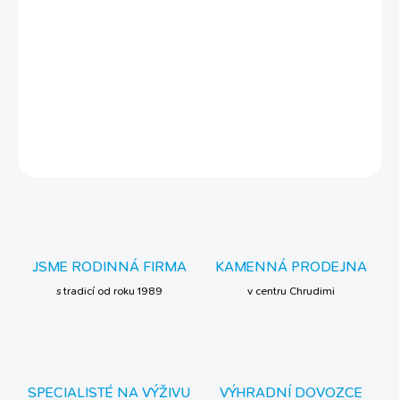
BALENÍ:
Hustý roztok v plastové láhvi o objemu 236 ml
VÁŠ MAZLÍČEK OCENÍ:
DETAILNÍ INFORMACE
ZEPTAT SE
JSME RODINNÁ FIRMA
KAMENNÁ PRODEJNA
s tradicí od roku 1989
v centru Chrudimi
SPECIALISTÉ NA VÝŽIVU
VÝHRADNÍ DOVOZCE