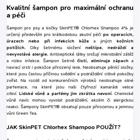
Kvalitní šampon pro maximální ochranu
a péči
Šampon pro psy a kočky SkinPET® Chlorhex Shampoo 4% je
určený především pro krátkodobou akutní péči
po operacích,
úrazech nebo při infekcích kůže
a jiných
kožních
potížích.
Díky šetrnému složení
neštípe, nedráždí a
nevyvolává alergie.
Antiseptické látky snižují mikrobiální zátěž
a riziko infekce. Šampon šetrně
čistí, eliminuje zápach
a
navrací srsti i pokožce přirozený lesk. Neobsahuje pěnící složky,
které jsou častou příčinou svědění a podráždění citlivé pokožky
zvířat. Na rozdíl od konkurenčních výrobků neobsahuje silné
parfemace, na které jsou naši čtyřnozí kamarádi velice
citliví.
Lidské vůně a parfémy jim zkrátka nevoní
. Chemické
vůně navíc mohou vyvolat podráždění, ekzém či alergickou
reakci. Šampony SkinPET® obsahují pouze přirozenou a jemnou
vůni Green Tea.
JAK SkinPET Chlorhex Shampoo POUŽÍT?