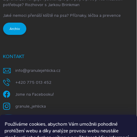
potřebuje? Rozhovor s Jarkou Brinkman
Jaké nemoci přenáší klíště na psa? Příznaky, léčba a prevence
Archiv
KONTAKT
info
@
granulejehlicka.cz
+420 775 013 452
Jsme na Facebooku!
granule_jehlicka
https://www.youtube.com/@GranuleJehlička
Používáme cookies, abychom Vám umožnili pohodlné
prohlížení webu a díky analýze provozu webu neustále