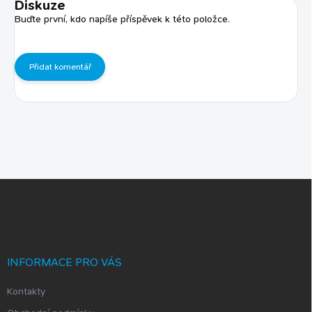
Diskuze
Buďte první, kdo napíše příspěvek k této položce.
Přidat komentář
Z
á
p
a
t
í
INFORMACE PRO VÁS
Kontakty