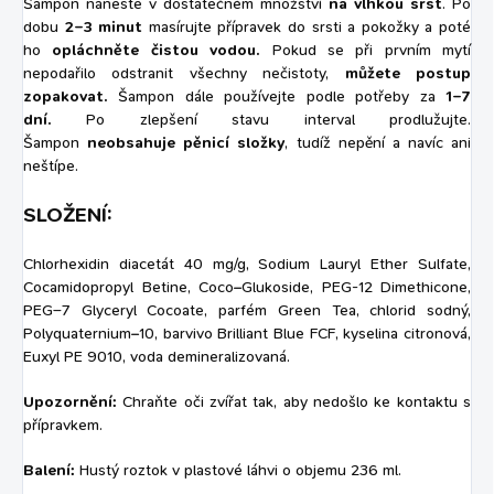
Šampon naneste v dostatečném množství
na vlhkou srst
. Po
dobu
2–3 minut
masírujte přípravek do srsti a pokožky a poté
ho
opláchněte čistou vodou.
Pokud se při prvním mytí
nepodařilo odstranit všechny nečistoty,
můžete postup
zopakovat.
Šampon dále používejte podle potřeby za
1–7
dní.
Po zlepšení stavu interval prodlužujte.
Šampon
neobsahuje pěnicí složky
, tudíž nepění a navíc ani
neštípe.
SLOŽENÍ:
Chlorhexidin diacetát 40 mg/g, Sodium Lauryl Ether Sulfate,
Cocamidopropyl Betine, Coco–Glukoside, PEG-12 Dimethicone,
PEG–7 Glyceryl Cocoate, parfém Green Tea, chlorid sodný,
Polyquaternium–10, barvivo Brilliant Blue FCF, kyselina citronová,
Euxyl PE 9010, voda demineralizovaná.
Upozornění:
Chraňte oči zvířat tak, aby nedošlo ke kontaktu s
přípravkem.
Balení:
Hustý roztok v plastové láhvi o objemu 236 ml.