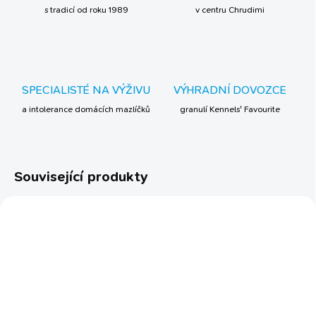
s tradicí od roku 1989
v centru Chrudimi
SPECIALISTÉ NA VÝŽIVU
VÝHRADNÍ DOVOZCE
a intolerance domácích mazlíčků
granulí Kennels' Favourite
Související produkty
VET DIETA