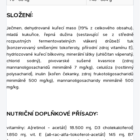
SLOŽENÍ:
Ječmen, dehydrované kuřecí maso (19% z celkového obsahu),
mladá kukuřice, řepná dužina (sestavující se z středně
rozpustných fermentovatelných vláken) drůbeží tuk
(konzervovaný smíšenými tokoferoly, přírodní zdroj vitamínu E),
hydrlozované kuřecí bílkoviny, minerální látky (uhličitan vápenatý,
chlorid sodný), pivovarské sušené kvasnice (zdroj
mannanoligosacharidů minimálně 7 mg/kg), celulóza (rostlinný
polysacharid), inulin (kořen čekanky, zdroj frukotoligosacharidů
minimálně 500 mg/kg), mannanoligosacharidy minimálně 500
mg/kg.
NUTRIČNÍ DOPLŇKOVÉ PŘÍSADY:
vitamíny: A(retinol - acetát) 18.500 mj, D3 cholekalciferol)
1.850 mj, vit. E (all-rac-alfa-tokoferol-acetát) 145 mj, B7