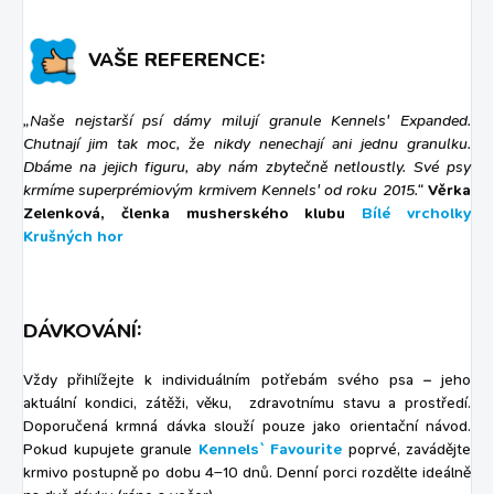
VAŠE REFERENCE:
„Naše nejstarší psí dámy milují granule Kennels' Expanded.
Chutnají jim tak moc, že nikdy nenechají ani jednu granulku.
Dbáme na jejich figuru, aby nám zbytečně netloustly. Své psy
krmíme superprémiovým krmivem Kennels' od roku 2015.“
Věrka
Zelenková, členka musherského klubu
Bílé vrcholky
Krušných hor
DÁVKOVÁNÍ:
Vždy přihlížejte k individuálním potřebám svého psa – jeho
aktuální kondici, zátěži, věku, zdravotnímu stavu a prostředí.
Doporučená krmná dávka slouží pouze jako orientační návod.
Pokud kupujete granule
Kennels` Favourite
poprvé, zavádějte
krmivo postupně po dobu 4–10 dnů. Denní porci rozdělte ideálně