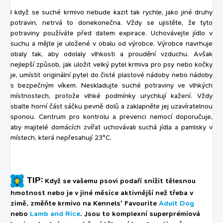
I když se suché krmivo nebude kazit tak rychle, jako jiné druhy
potravin, netrvá to donekonečna. Vždy se ujistěte, že tyto
potraviny používáte před datem expirace. Uchovávejte jídlo v
suchu a mějte je uložené v obalu od výrobce. Výrobce navrhuje
obaly tak, aby odolaly vlhkosti a proudění vzduchu. Avšak
nejlepší způsob, jak uložit velký pytel krmiva pro psy nebo kočky
je, umístit originální pytel do čisté plastové nádoby nebo nádoby
s bezpečným víkem. Neskladujte suché potraviny ve vlhkých
místnostech, protože vlhké podmínky urychlují kažení. Vždy
sbalte horní část sáčku pevně dolů a zaklapněte jej uzavíratelnou
sponou. Centrum pro kontrolu a prevenci nemocí doporučuje,
aby majitelé domácích zvířat uchovávali suchá jídla a pamlsky v
místech, která nepřesahují 23°
C.
TIP:
Když se vašemu psovi podaří snížit tělesnou
hmotnost nebo je v jiné měsíce aktivnější než třeba v
zimě, změňte krmivo na Kennels' Favourite
Adult Dog
nebo
Lamb and Rice
. Jsou to komplexní superprémiová