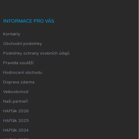
p
a
t
í
INFORMACE PRO VÁS
Kontakty
Obchodní podmínky
Podmínky ochrany osobních údajů
Pravidla soutěží
Hodnocení obchodu
Doprava zdarma
Velkoobchod
Naši partneři
HAFťák 2026
HAFťák 2025
HAFťák 2024