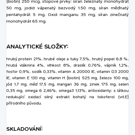
(biotin) 250 mcg, stopové prvky: síran železnatý monohydrát
50 mg, jodid vápenatý bezvodý 1.50 mg, síran měďnatý
pentahydrát 5 mg, Oxid manganu 35 mg, síran zinečnatý
monohydrát 65 mg.
ANALYTICKÉ SLOŽKY:
hrubý protein 21%, hrubé oleje a tuky 7,5%, hrubý popel 6,8 %,
hrubá vláknina 4%, vlhkost 8%, draslík 0,76%, vápník 1,2%,
fosfor 0,9%, sodík 0,33%, vitamin A 20000 IE, vitamin D3 2000
IE, vitamin E 130 mg, vitamin H (biotin) 525 mg, železo 100 mg,
jód 1,7 mg, měď 17,5 mg, mangan 36 mg, zinek 175 mg, selen
0,35 mg, omega 6 2,46%, omega3 1,13%, antioxidanty: s látkou
redukující oxidací silný extrakt bohatý na tokoferol (vit.E)
přírodního původu.
SKLADOVÁNÍ: