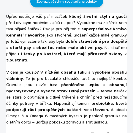
Zobrazit všechny související produkty
obsah...
zánětlivými...
Upřednostňuje váš psí mazlíček
klidný životní styl na gauči
před divokým honěním zajíců na poli? Vykoukne mu z kšírek sem
tam nějaký špíček? Pak je pro něj tohle
superprémiové krmivo
Kennels' Favourite
jako stvořené. Složení každé malé granulky
je totiž vymazlené tak, aby bylo
dobře stravitelné pro dospělé
a starší psy s obezitou nebo málo aktivní psy
. Na chuť mu
přijdou i
fenky po kastraci, které mají přirozeně sklony k
tloustnutí
.
V čem je kouzlo? V
nízkém obsahu tuku a vysokém obsahu
vlákniny
. To je pro baculaté chlupáče totiž to nejlepší kombo.
Granule jsou navíc
bez pšeničného lepku
a
obsahují
hydrolyzovaný a vysoce stravitelný protein
– tenhle balíček
se stará o optimální a citlivé trávení a chrání před nežádoucími
účinky potravy v bříšku. Napomáhají tomu i
prebiotika, která
podporují růst prospěšných bakterií ve střevech
. A obsah
Omega 3 a Omega 6 mastných kyselin je parádní granulka na
dietním dortu – udržují pokožku zdravou a srst lesklou.