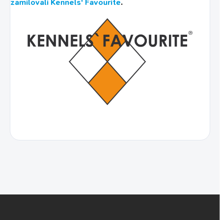
zamilovali Kennels' Favourite
.
Z
á