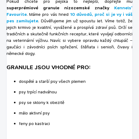
Pokud chcete pro pejska to nejlepší, dopřejte mu
superprémiové granule nizozemské značky
Kennels'
Favourite
. Máme pro vás hned
10 důvodů, proč si je vy i váš
pes zamilujete
. Důvěřujeme jim už spoustu let. Víme totiž, že
jejich krmivo je kvalitní, vyvážené a prospívá zdraví psů. Drží se
tradičních a skutečně funkčních receptur, které vyvíjejí odborníci
na veterinární výživu. Navíc si vybere opravdu každý chlupáč –
gaučáci i závodníci psích spřežení, štěňata i senioři, čivavy i
německé dogy.
GRANULE JSOU VHODNÉ PRO:
dospělé a starší psy všech plemen
psy trpící nadváhou
psy se sklony k obezitě
málo aktivní psy
feny po kastraci