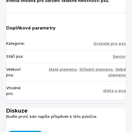
krmiva vhodná pro udržení tělesné hmotnosti psů.
Doplňkové parametry
Kategorie
:
Granule pro psy
Stáří psa
:
Senior
Velikost
Malé plemeno
,
Střední plemeno
,
Velké
psa
:
plemeno
Vhodné
dieta u psa
pro
:
Diskuze
Buďte první, kdo napíše příspěvek k této položce.