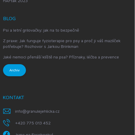
HAFťák 2023
BLOG
Psi a letní grilovačky: jak na to bezpečně
Z praxe: Jak funguje fyzioterapie pro psy a proč ji váš mazlíček
potřebuje? Rozhovor s Jarkou Brinkman
Jaké nemoci přenáší klíště na psa? Příznaky, léčba a prevence
Archiv
KONTAKT
info
@
granulejehlicka.cz
+420 775 013 452
Jsme na Facebooku!