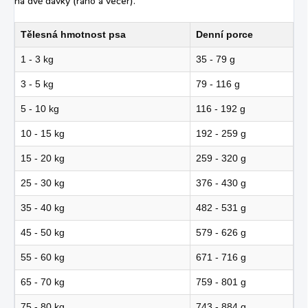
na dvě dávky (ráno a večer).
Tělesná hmotnost psa
Denní porce
1 - 3 kg
35 - 79 g
3 - 5 kg
79 - 116 g
5 - 10 kg
116 - 192 g
10 - 15 kg
192 - 259 g
15 - 20 kg
259 - 320 g
25 - 30 kg
376 - 430 g
35 - 40 kg
482 - 531 g
45 - 50 kg
579 - 626 g
55 - 60 kg
671 - 716 g
65 - 70 kg
759 - 801 g
75 - 80 kg
743 - 884 g