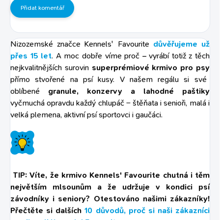
Přidat komentář
Nizozemské značce Kennels' Favourite
důvěřujeme už
přes 15 let
. A moc dobře víme proč – vyrábí totiž z těch
nejkvalitnějších surovin
superprémiové krmivo pro psy
přímo stvořené na psí kusy. V našem regálu si své
oblíbené
granule, konzervy a lahodné paštiky
vyčmuchá opravdu každý chlupáč – štěňata i senioři, malá i
velká plemena, aktivní psí sportovci i gaučáci.
TIP: Víte, že krmivo Kennels' Favourite chutná i těm
největším mlsounům a že udržuje v kondici psí
závodníky i seniory? Otestováno našimi zákazníky!
Přečtěte si dalších
10 důvodů, proč si naši zákazníci