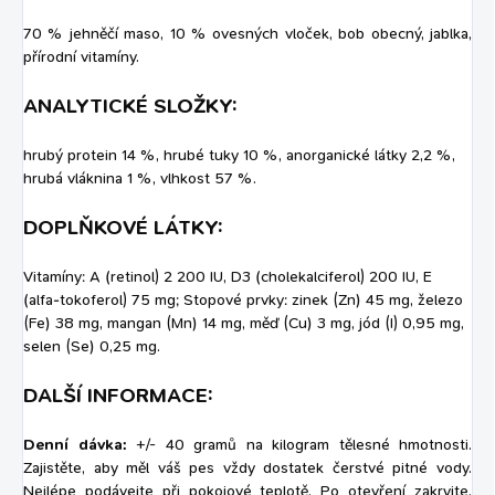
70 % jehněčí maso, 10 % ovesných vloček, bob obecný, jablka,
přírodní vitamíny.
ANALYTICKÉ SLOŽKY:
hrubý protein 14 %, hrubé tuky 10 %, anorganické látky 2,2 %,
hrubá vláknina 1 %, vlhkost 57 %.
DOPLŇKOVÉ LÁTKY:
Vitamíny: A (retinol) 2 200 IU, D3 (cholekalciferol) 200 IU, E
(alfa-tokoferol) 75 mg; Stopové prvky: zinek (Zn) 45 mg, železo
(Fe) 38 mg, mangan (Mn) 14 mg, měď (Cu) 3 mg, jód (I) 0,95 mg,
selen (Se) 0,25 mg.
DALŠÍ INFORMACE:
Denní dávka:
+/- 40 gramů na kilogram tělesné hmotnosti.
Zajistěte, aby měl váš pes vždy dostatek čerstvé pitné vody.
Nejlépe podávejte při pokojové teplotě. Po otevření zakryjte,