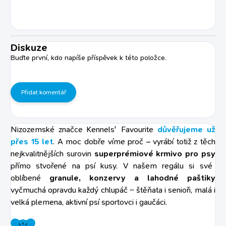
Diskuze
Buďte první, kdo napíše příspěvek k této položce.
Přidat komentář
Nizozemské značce Kennels' Favourite
důvěřujeme už
přes 15 let
. A moc dobře víme proč – vyrábí totiž z těch
nejkvalitnějších surovin
superprémiové krmivo pro psy
přímo stvořené na psí kusy. V našem regálu si své
oblíbené
granule, konzervy a lahodné paštiky
vyčmuchá opravdu každý chlupáč – štěňata i senioři, malá i
velká plemena, aktivní psí sportovci i gaučáci.