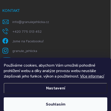
KONTAKT
info
@
granulejehlicka.cz
+420 775 013 452
Jsme na Facebooku!
granule_jehlicka
https://www.youtube.com/@GranuleJehlička
Používáme cookies, abychom Vám umožnili pohodlné
prohlížení webu a díky analýze provozu webu neustále
zlepšovali jeho funkce, výkon a použitelnost.
Více informací
Granule Jehlička.SK
Nastavení
Copyright 2026
Granulejehlicka.cz
. Všechna práva vyhrazena.
Upravit
nastavení cookies
Souhlasím
Vytvořil Shoptet