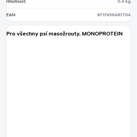
Hmotnost
:
0.4 kg
EAN
:
8717496487704
Pro všechny psí masožrouty, MONOPROTEIN