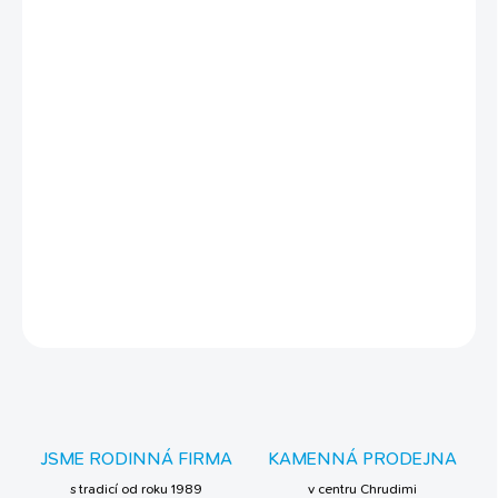
bez přidané sóji, vajec a mléka
vhodné při
eliminační dietě
parťák při řešení kožních problémů
pro všechny chlupáče citlivky,
na citlivé zažívání
BALENÍ:
400 g (čistá hmotnost krmiva)
VÁŠ MAZLÍČEK OCENÍ:
Jako z restaurace! Zavolejte mi
šéfkuchaře, prosím. A přidejte mi trochu. Ňuf!
DETAILNÍ INFORMACE
ZEPTAT SE
JSME RODINNÁ FIRMA
KAMENNÁ PRODEJNA
s tradicí od roku 1989
v centru Chrudimi