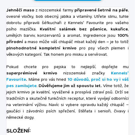
Jehněčí maso
z nizozemské farmy
připravené šetrně na páře
,
ovesné vločky, bob obecný, jablka a vitamíny. Utřete slinu, tuhle
dobrotu připravili šéfkuchaři z Kennels' Favourite pro vašeho
psího mazlíčka.
Kvalitní salámek
bez pšenice, kukuřice
,
umělých barviv, konzervantů a aromat
.
Ingredience jsou
100%
přírodní
a maso může váš chlupáč mlsat každý den – je to totiž
plnohodnotné kompletní krmivo
pro psy všech plemen i
věkových kategorií. Tak honem pro misku a servírovat.
Pokud chcete pro pejska to nejlepší, dopřejte mu
superprémiové krmivo
nizozemské značky
Kennels'
Favourite
.
Máme pro vás hned
10 důvodů, proč si ho vy i váš
pes zamilujete
.
Důvěřujeme jim už spoustu let.
Víme totiž, že
jejich krmivo je kvalitní, vyvážené a prospívá zdraví psů. Drží se
tradičních a skutečně funkčních receptur, které vyvíjejí odborníci
na veterinární výživu. Navíc si vybere opravdu každý chlupáč –
gaučáci i závodníci psích spřežení, štěňata i senioři, čivavy i
německé dogy.
SLOŽENÍ: