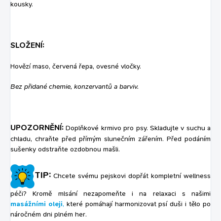
kousky.
SLOŽENÍ:
Hovězí maso, červená řepa, ovesné vločky.
Bez přidané chemie, konzervantů a barviv.
UPOZORNĚNÍ:
Doplňkové krmivo pro psy. Skladujte v suchu a
chladu, chraňte před přímým slunečním zářením. Před podáním
sušenky odstraňte ozdobnou mašli.
TIP:
Chcete svému pejskovi dopřát kompletní wellness
péči? Kromě mlsání nezapomeňte i na relaxaci s našimi
masážními oleji
,
které pomáhají harmonizovat psí duši i tělo po
náročném dni plném her.