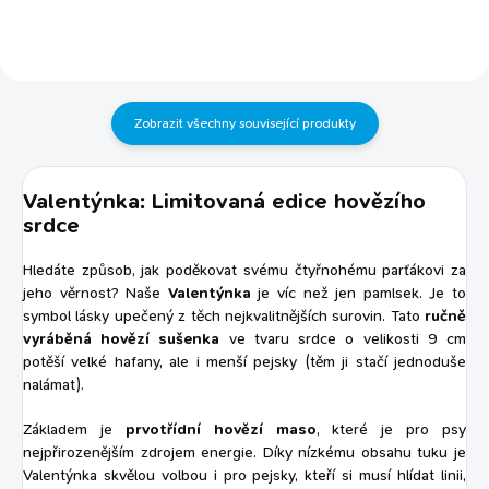
bylinek a rostlinných olejů v zimě
chrání před posypovou solí, v létě
před rozpáleným asfaltem
snižuje lámavost a třepivost
drápků VÁŠ MAZLÍČEK OCENÍ:
Zobrazit všechny související produkty
To je...
Valentýnka: Limitovaná edice hovězího
srdce
Hledáte způsob, jak poděkovat svému čtyřnohému parťákovi za
jeho věrnost? Naše
Valentýnka
je víc než jen pamlsek. Je to
symbol lásky upečený z těch nejkvalitnějších surovin. Tato
ručně
vyráběná hovězí sušenka
ve tvaru srdce o velikosti 9 cm
potěší velké hafany, ale i menší pejsky (těm ji stačí jednoduše
nalámat).
Základem je
prvotřídní hovězí maso
, které je pro psy
nejpřirozenějším zdrojem energie. Díky nízkému obsahu tuku je
Valentýnka skvělou volbou i pro pejsky, kteří si musí hlídat linii,