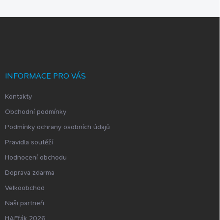
Z
á
p
a
t
í
INFORMACE PRO VÁS
Kontakty
Obchodní podmínky
Podmínky ochrany osobních údajů
Pravidla soutěží
Hodnocení obchodu
Doprava zdarma
Velkoobchod
Naši partneři
HAFťák 2026