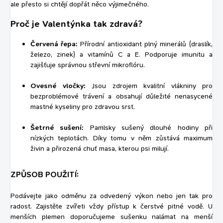
ale přesto si chtějí dopřát něco výjimečného.
Proč je Valentýnka tak zdravá?
Červená řepa:
Přírodní antioxidant plný minerálů (draslík,
železo, zinek) a vitamínů C a E. Podporuje imunitu a
zajišťuje správnou střevní mikroflóru.
Ovesné vločky:
Jsou zdrojem kvalitní vlákniny pro
bezproblémové trávení a obsahují důležité nenasycené
mastné kyseliny pro zdravou srst.
Šetrné sušení:
Pamlsky sušený dlouhé hodiny při
nízkých teplotách. Díky tomu v něm zůstává maximum
živin a přirozená chuť masa, kterou psi milují.
ZPŮSOB POUŽITÍ:
Podávejte jako odměnu za odvedený výkon nebo jen tak pro
radost. Zajistěte zvířeti vždy přístup k čerstvé pitné vodě. U
menších plemen doporučujeme sušenku nalámat na menší