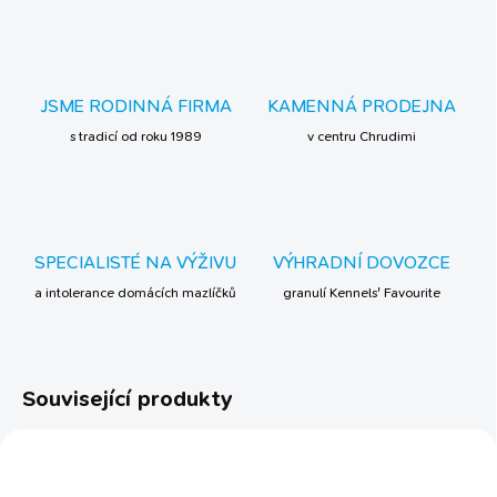
JSME RODINNÁ FIRMA
KAMENNÁ PRODEJNA
s tradicí od roku 1989
v centru Chrudimi
SPECIALISTÉ NA VÝŽIVU
VÝHRADNÍ DOVOZCE
a intolerance domácích mazlíčků
granulí Kennels' Favourite
Související produkty
TIP
BESTSELLER