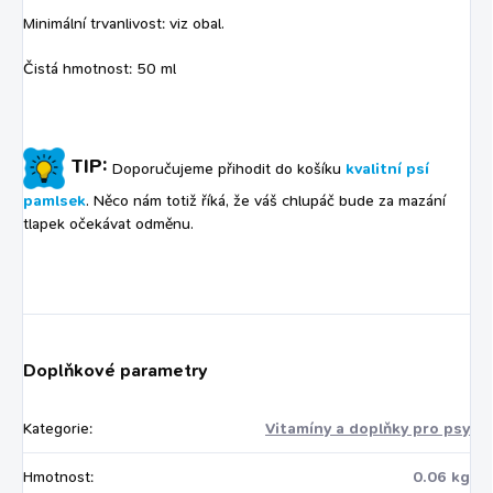
Minimální trvanlivost: viz obal.
Čistá hmotnost: 50 ml
TIP:
Doporučujeme přihodit do košíku
kvalitní psí
pamlsek
. Něco nám totiž říká, že váš chlupáč bude za mazání
tlapek očekávat odměnu.
Doplňkové parametry
Kategorie
:
Vitamíny a doplňky pro psy
Hmotnost
:
0.06 kg