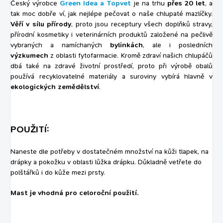
Český výrobce
Green Idea a Topvet
je na trhu
přes 20 let
, a
tak moc dobře ví, jak nejlépe pečovat o naše chlupaté mazlíčky.
Věří v sílu přírody
, proto jsou receptury všech doplňků stravy,
přírodní kosmetiky i veterinárních produktů založené na pečlivě
vybraných a namíchaných
bylinkách
, ale i posledních
výzkumech
z oblasti fytofarmacie. Kromě zdraví našich chlupáčů
dbá také na zdravé životní prostředí, proto při výrobě obalů
používá recyklovatelné materiály a suroviny vybírá hlavně v
ekologických zemědělství
.
POUŽITÍ:
Naneste dle potřeby v dostatečném množství na kůži tlapek, na
drápky a pokožku v oblasti lůžka drápku. Důkladně vetřete do
polštářků i do kůže mezi prsty.
Mast je vhodná pro celoroční použití.