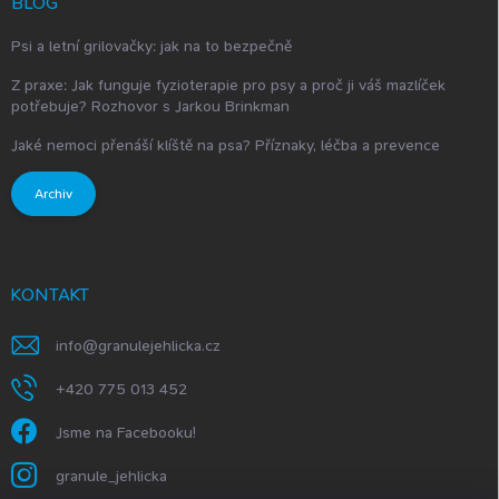
BLOG
Psi a letní grilovačky: jak na to bezpečně
Z praxe: Jak funguje fyzioterapie pro psy a proč ji váš mazlíček
potřebuje? Rozhovor s Jarkou Brinkman
Jaké nemoci přenáší klíště na psa? Příznaky, léčba a prevence
Archiv
KONTAKT
info
@
granulejehlicka.cz
+420 775 013 452
Jsme na Facebooku!
granule_jehlicka