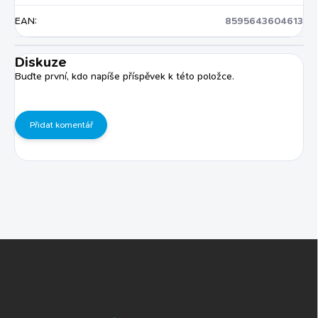
EAN
:
8595643604613
Diskuze
Buďte první, kdo napíše příspěvek k této položce.
Přidat komentář
Z
á
p
a
t