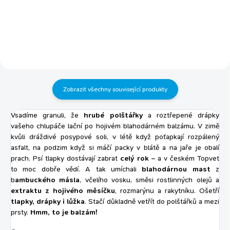
všech plemen 100% přírodní
25% vhodné pro dospělé psy
antiparazitikum zamává
všech plemen s minimálním
blechám, klíšťatům, veškám i
množstvím tuku kuřecí proteiny
červům posilovač imunity vašeho
v hydrolyzované formě
mazlíčka myslí i na cévy a srdce
hydrolyzované proteiny
mají pozitivní vliv na hladinu
napomáhají redukovat vznik
cholesterolu v krvi vhodné pro
alergií na proteiny krmivo bez
psy od 3.měsíců věku TOP na...
pšeničného lepku, speciální
Zobrazit všechny související produkty
receptura pro...
Vsadíme granuli, že
hrubé polštářky
a roztřepené drápky
vašeho chlupáče lační po hojivém blahodárném balzámu. V zimě
kvůli dráždivé posypové soli, v létě když poťapkají rozpálený
asfalt, na podzim když si máčí packy v blátě a na jaře je obalí
prach. Psí tlapky dostávají zabrat
celý rok
– a v českém Topvet
to moc dobře vědí. A tak umíchali
blahodárnou mast
z
b
ambuckého másla
, včelího vosku, směsi rostlinných olejů a
extraktu z hojivého měsíčku
, rozmarýnu a rakytníku. Ošetří
tlapky, drápky i lůžka
. Stačí důkladně vetřít do polštářků a mezi
prsty.
Hmm, to je balzám!