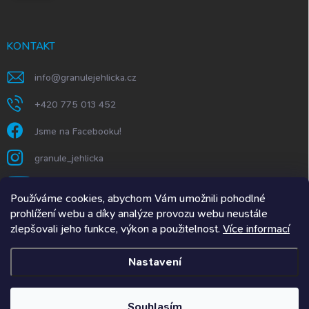
KONTAKT
info
@
granulejehlicka.cz
+420 775 013 452
Jsme na Facebooku!
granule_jehlicka
https://www.youtube.com/@GranuleJehlička
Používáme cookies, abychom Vám umožnili pohodlné
prohlížení webu a díky analýze provozu webu neustále
zlepšovali jeho funkce, výkon a použitelnost.
Více informací
Granule Jehlička.SK
Nastavení
Copyright 2026
Granulejehlicka.cz
. Všechna práva vyhrazena.
Upravit
nastavení cookies
Souhlasím