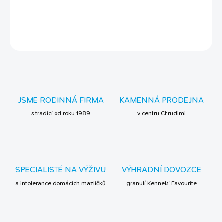
DETAILNÍ INFORMACE
ZEPTAT SE
JSME RODINNÁ FIRMA
KAMENNÁ PRODEJNA
s tradicí od roku 1989
v centru Chrudimi
SPECIALISTÉ NA VÝŽIVU
VÝHRADNÍ DOVOZCE
a intolerance domácích mazlíčků
granulí Kennels' Favourite