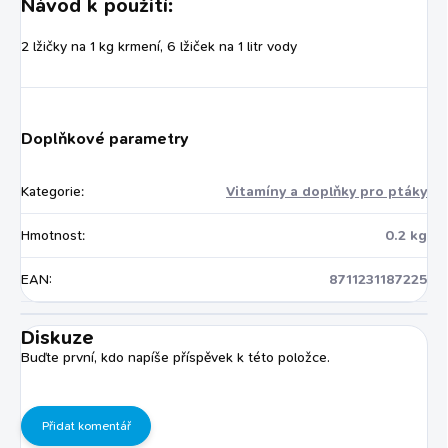
Návod k použití:
2 lžičky na 1 kg krmení, 6 lžiček na 1 litr vody
Doplňkové parametry
Kategorie
:
Vitamíny a doplňky pro ptáky
Hmotnost
:
0.2 kg
EAN
:
8711231187225
Diskuze
Buďte první, kdo napíše příspěvek k této položce.
Přidat komentář