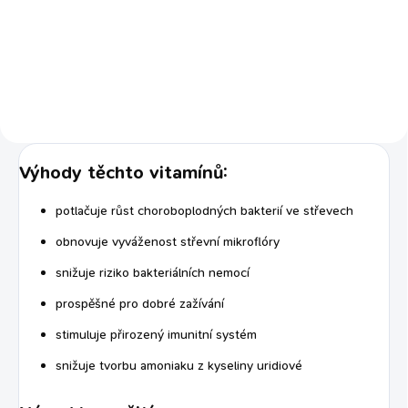
Lorie obsahuje Charmosynu
ve vodě rozpustný prokazatelné
výsledky u mnoha evropských
chovatelů a zoolgických zahrad
snadná příprava, výborná chuť
a snadné podávání
Výhody těchto vitamínů:
potlačuje růst choroboplodných bakterií ve střevech
obnovuje vyváženost střevní mikroflóry
snižuje riziko bakteriálních nemocí
prospěšné pro dobré zažívání
stimuluje přirozený imunitní systém
snižuje tvorbu amoniaku z kyseliny uridiové