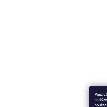
Používá
analýze
použite