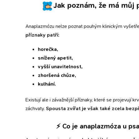
Jak poznám, že má můj 
Anaplazmózu nelze poznat pouhým klinickým vyšetř
příznaky patří:
horečka,
snížený apetit,
vyšší unavitelnost,
zhoršená chůze,
kulhání.
Existují ale i závažnější příznaky, které se projevují 
záchvaty.
Spousta zvířat je však také zcela bezp
⚡ Co je anaplazmóza u psa