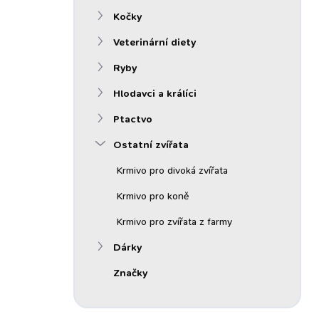
n
Kočky
í
p
Veterinární diety
a
n
Ryby
e
Hlodavci a králíci
l
Ptactvo
Ostatní zvířata
Krmivo pro divoká zvířata
Krmivo pro koně
Krmivo pro zvířata z farmy
Dárky
Značky