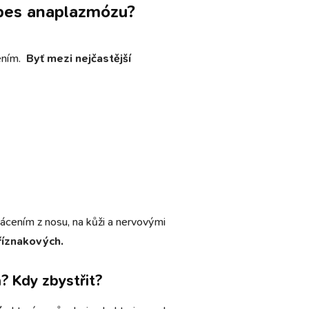
pes anaplazmózu?
ením.
Byť mezi nejčastější
krvácením z nosu, na kůži a nervovými
říznakových.
? Kdy zbystřit?