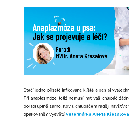
Stačí jedno přisáté infikované klíště a pes si vyslec
Při anaplazmóze totiž nemusí mít váš chlupáč žádné
poradí úplně samo. Kdy s chlupáčem raději navštívi
opakovaně? Vysvětlí
veterinářka Aneta Křesalová