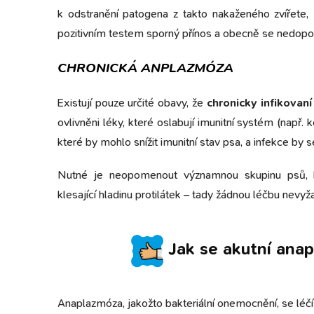
k odstranění patogena z takto nakaženého zvířete, 
pozitivním testem sporný přínos a obecně se nedopo
CHRONICKÁ ANPLAZMÓZA
Existují pouze určité obavy, že
chronicky infikovaní
ovlivněni léky, které oslabují imunitní systém (např.
které by mohlo snížit imunitní stav psa, a infekce by 
Nutné je neopomenout významnou skupinu psů, k
klesající hladinu protilátek – tady žádnou léčbu nevyž
Jak se akutní anap
Anaplazmóza, jakožto bakteriální onemocnění, se léč