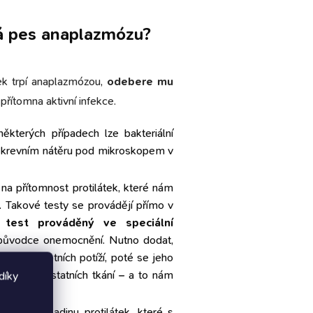
má pes anaplazmózu?
ek trpí anaplazmózou,
odebere mu
i přítomna aktivní infekce.
 některých případech lze bakteriální
 krevním nátěru pod mikroskopem v
na přítomnost protilátek, které nám
. Takové testy se provádějí přímo v
k test prováděný ve speciální
 původce onemocnění. Nutno dodat,
upu zdravotních potíží, poté se jeho
echází do ostatních tkání – a to nám
díky
 na tzv. hladinu protilátek, které s