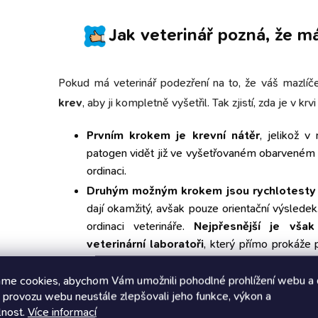
Jak veterinář pozná, že 
Pokud má veterinář podezření na to, že váš mazlíč
krev
, aby ji kompletně vyšetřil. Tak zjistí, zda je v krv
Prvním krokem je
krevní nátěr
, jelikož v
patogen vidět již ve vyšetřovaném obarveném
ordinaci.
Druhým možným krokem jsou rychlotesty
dají okamžitý, avšak pouze orientační výsledek
ordinaci veterináře.
Nejpřesnější je vša
veterinární laboratoři
, který přímo prokáže
že původce lze nalézt v krvi cca týden od nást
koncentrace v krvi snižuje, jelikož bakterie př
me cookies, abychom Vám umožnili pohodlné prohlížení webu a 
 provozu webu neustále zlepšovali jeho funkce, výkon a
může přinést falešně negativní výsledek.
lnost.
Více informací
Dále je možnost vyšetřit krev
v laboratoři