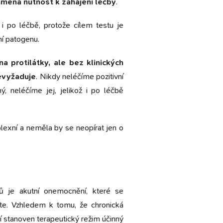
amená nutnost k zahájení léčby
.
i po léčbě, protože cílem testu je
í patogenu.
a protilátky, ale bez klinických
evyžaduje
. Nikdy neléčíme pozitivní
 neléčíme jej, jelikož i po léčbě
exní a neměla by se neopírat jen o
ů je akutní onemocnění, které se
těte. Vzhledem k tomu, že chronická
 stanoven terapeutický režim účinný