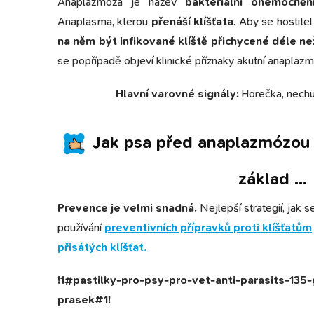
Anaplazmóza je název
bakteriální onemocněn
Anaplasma, kterou
přenáší klíšťata
. Aby se hostitel
na něm být infikované klíště přichycené déle ne
se popřípadě objeví klinické příznaky akutní anaplazm
H
lavní
varovné signály:
Horečka, nechuť
Jak psa před anaplazmózou 
základ ...
Prevence je velmi snadná.
Nejlepší strategií, jak s
používání
preventivních přípravků proti klíšťatům
přisátých klíšťat.
!1#pastilky-pro-psy-pro-vet-anti-parasits-135-g
prasek#1!