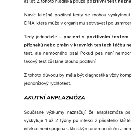
až let. Z tohoto hlediska pouze
pozitivní test nezn
Navíc falešně pozitivní testy se mohou vyskytnout 
DNA, která může v organismu setrvávat i po usmrcen
Tedy jednoduše –
pacient s pozitivním testem n
příznaků nebo změn v krevních testech léčbu n
test, ale nemocného psa! Pokud pes není nemocný,
takový test zůstane dlouho pozitivní.
Z tohoto důvodu by měla být diagnostika vždy kompl
jednorázový rychlotest.
AKUTNÍ ANPLAZMÓZA
Současné výzkumy naznačují, že anaplazmóza ps
vyskytuje 1 až 2 týdny po infekci z přisátého klíš
infekce není spojena s klinickým onemocněním a není