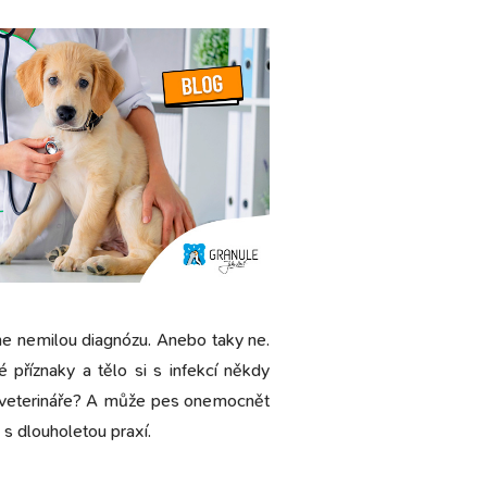
hne nemilou diagnózu. Anebo taky ne.
 příznaky a tělo si s infekcí někdy
t veterináře? A může pes onemocnět
s dlouholetou praxí.