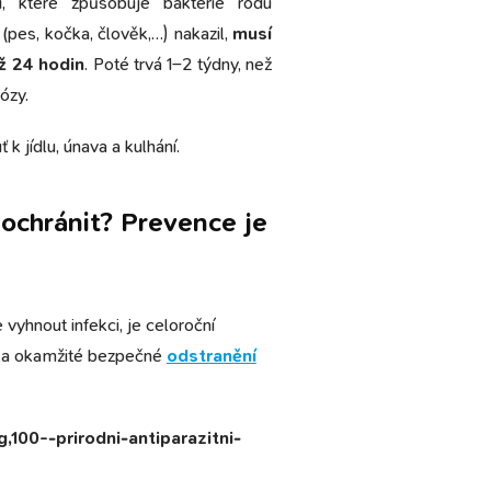
í
, které způsobuje bakterie rodu
 (pes, kočka, člověk,…) nakazil,
musí
ž 24 hodin
. Poté trvá 1–2 týdny, než
ózy.
 k jídlu, únava a kulhání
.
ochránit? Prevence je
e vyhnout infekci, je celoroční
a okamžité bezpečné
odstranění
,100--prirodni-antiparazitni-