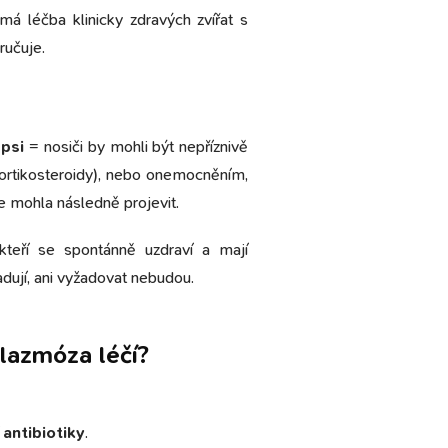
má léčba klinicky zdravých zvířat s
ručuje.
 psi
= nosiči by mohli být nepříznivě
 kortikosteroidy), nebo onemocněním,
se mohla následně projevit.
teří se spontánně uzdraví a mají
adují, ani vyžadovat nebudou.
lazmóza léčí?
í
antibiotiky
.