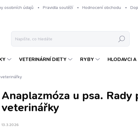
y osobních údajů
Pravidla soutěží
Hodnocení obchodu
Dop
Hledat
KY
VETERINÁRNÍ DIETY
RYBY
HLODAVCI A 
veterinářky
Anaplazmóza u psa. Rady 
veterinářky
13.3.2026