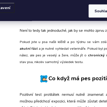
odstupem času kontrolujeme a sledujeme, zda kl
tavení
Souhl
Poslední možností je nález patogena v klo
či kostní dřeni, avšak k těmto odběrům se uchýl
Není to tedy tak jednoduché, jak by se mohlo zprvu z
Pokud jste u psa našli klíště a po týdnu se vám zd
akutní fázi
a je nutné vyhledat veterináře
.
Pokud byl ps
nález, ale pes je veselý a žere, může jít o
chronický 
stav psa, nikoliv samotný výsledek testu
.
Co když má pes poziti
Pozitivní test protilátek nemusí nutně znamenat ak
možnou předchozí expozici, která může zůstat det