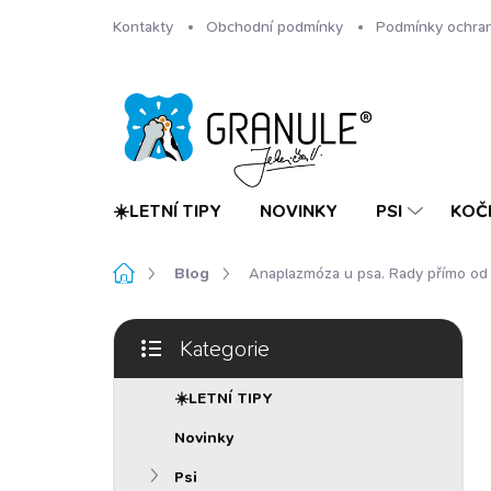
Přejít
Kontakty
Obchodní podmínky
Podmínky ochran
na
obsah
☀️LETNÍ TIPY
NOVINKY
PSI
KOČ
Domů
Blog
Anaplazmóza u psa. Rady přímo od 
P
Kategorie
o
Přeskočit
s
kategorie
t
☀️LETNÍ TIPY
r
Novinky
a
n
Psi