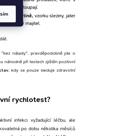
esají, či stoupají.
asím
ubní tekutině,
vzorku sleziny, jater
í málokterý majitel.
dát.
á "bez nálady", pravděpodobně jde o
u náhodně při testech zjištěn pozitivní
stav
, kdy se pouze sleduje zdravotní
vní rychlotest?
tivní infekci vyžadující léčbu, ale
ekovatelná po dobu několika měsíců