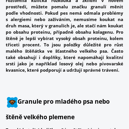
roztomilá kulička rozkouká a zklidní v novém
prostředí, můžete pomalu značku granulí měnit
podle vhodnosti. Pokud pes nemá odmala problémy
s alergiemi nebo zažíváním, nemusíme koukat na
druh masa, který v granulích je, ale stačí nám koukat
po obsahu proteinu, případně obsahu kolagenu. Pro
štěně je lepší vybírat
vysoký obsah proteinu
, kolem
třiceti procent. To jsou položky důležité pro růst
malého štěňátka ve šťastného velkého psa. Často
také obsahují i doplňky, které napomáhají kvalitní
srsti jako je například
losový olej
nebo pivovarské
kvasnice, které podporují a udržují správné trávení.
Granule pro mladého psa nebo
štěně velkého plemene