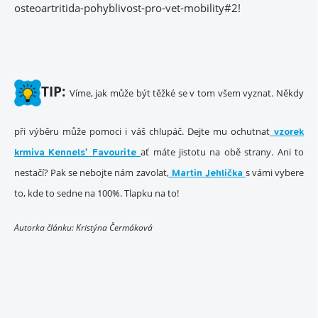
osteoartritida-pohyblivost-pro-vet-mobility#2!
TIP:
Víme, jak může být těžké se v tom všem vyznat. Někdy
při výběru může pomoci i váš chlupáč. Dejte mu ochutnat
vzorek
ať máte jistotu na obě strany. Ani to
krmiva
Kennels' Favourite
nestačí? Pak se nebojte nám zavolat,
s vámi vybere
Martin Jehlička
to, kde to sedne na 100%. Tlapku na to!
Autorka článku: Kristýna Čermáková