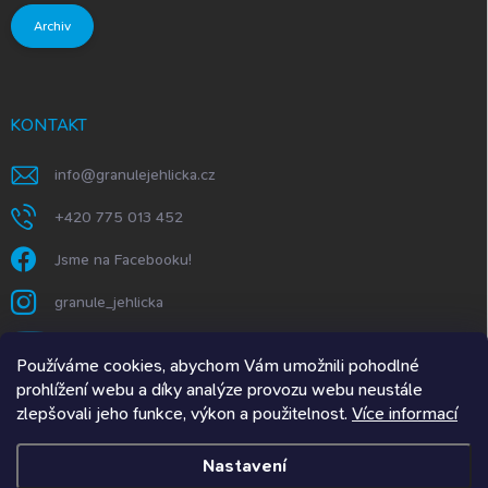
Archiv
KONTAKT
info
@
granulejehlicka.cz
+420 775 013 452
Jsme na Facebooku!
granule_jehlicka
https://www.youtube.com/@GranuleJehlička
Používáme cookies, abychom Vám umožnili pohodlné
prohlížení webu a díky analýze provozu webu neustále
zlepšovali jeho funkce, výkon a použitelnost.
Více informací
Granule Jehlička.SK
Nastavení