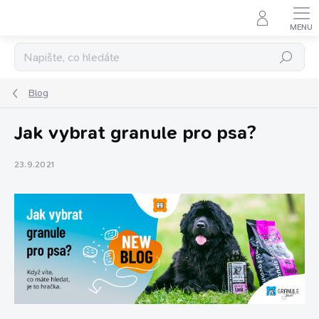
Přejít
na
obsah
Hledat
Blog
Jak vybrat granule pro psa?
23.9.2021