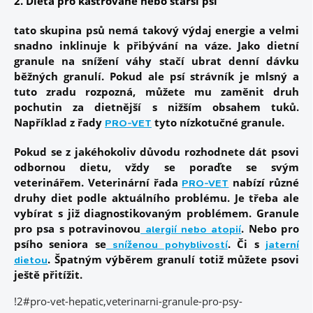
2. Dieta pro kastrované nebo starší psi
tato skupina psů nemá takový výdaj energie a velmi
snadno inklinuje k přibývání na váze. Jako dietní
granule na snížení váhy stačí ubrat denní dávku
běžných granulí. Pokud ale psí strávník je mlsný a
tuto zradu rozpozná, můžete mu zaměnit druh
pochutin za dietnější s nižším obsahem tuků.
Například z řady
tyto nízkotučné granule.
PRO-VET
Pokud se z jakéhokoliv důvodu rozhodnete dát psovi
odbornou dietu, vždy se poraďte se svým
veterinářem. Veterinární řada
nabízí různé
PRO-VET
druhy diet podle aktuálního problému. Je třeba ale
vybírat s již diagnostikovaným problémem. Granule
pro psa s potravinovou
.
Nebo pro
alergií nebo atopií
psího seniora se
.
Či s
sníženou pohyblivostí
jaterní
. Špatným výběrem granulí totiž můžete psovi
dietou
ještě přitížit.
!2#pro-vet-hepatic,veterinarni-granule-pro-psy-