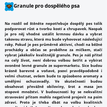
Granule pro dospělého psa
Na rozdíl od štěněte nepotřebuje dospělý pes tolik
podporovat růst a tvorbu kostí a chrupavek. Naopak
je pro něj vhodné
ustálit krmnou dávku
a vybrat
takovou stravu, která mu bude vyhovovat následující
roky. Pokud je pes průměrně aktivní, chodí na běžné
procházky a občas se proběhne za míčkem, stačí
vybrat jakékoliv
kvalitnější granule
. Pes je náš přítel
na celý život, není dobrou volbou šetřit a vybírat
ovoněné levné granule ze supermarketu. Sice budou
krásně barevné a voňavé, psovi pravděpodobně i
velmi chutnat, ovšem bude to způsobeno aromaty a
umělými ochucovadly. Ve skutečnosti budou
obsahovat převážně obiloviny, šrot a masa jen
stopové množství. V budoucnosti by se nekvalitní
stravování přitom mohlo negativně projevit na psím
zdraví. Proto je třeba dbát na volbu kvalitních