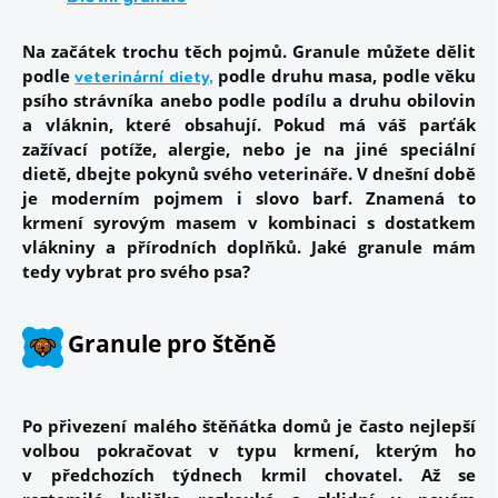
Na začátek trochu těch pojmů. Granule můžete dělit
podle
podle druhu masa, podle věku
veterinární diety
,
psího strávníka anebo podle podílu a druhu obilovin
a vláknin, které obsahují.
Pokud má váš parťák
zažívací potíže, alergie, nebo je na jiné speciální
dietě, dbejte pokynů svého veterináře. V dnešní době
je moderním pojmem i slovo barf. Znamená to
krmení syrovým masem v kombinaci s dostatkem
vlákniny a přírodních doplňků. Jaké granule mám
tedy vybrat pro svého psa?
Granule pro štěně
Po přivezení malého štěňátka domů je často
nejlepší
volbou pokračovat v typu krmení, kterým ho
v předchozích týdnech krmil chovatel
. Až se