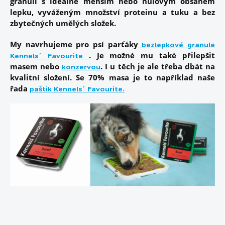
granulí s ideálně menším nebo nulovým obsahem
lepku, vyváženým množství proteinu a tuku a bez
zbytečných umělých složek.
My navrhujeme pro psí parťáky
bezlepkové granule
. Je možné mu také přilepšit
Kennels´ Favourite
masem nebo
. I u těch je ale třeba dbát na
konzervou
kvalitní složení. Se 70% masa je to například naše
řada
paštik Kennels´ Favourite
.