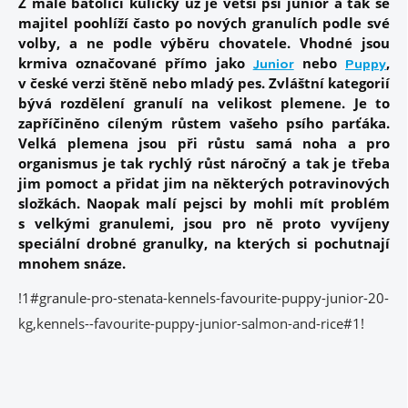
Z malé batolící kuličky už je větší psí junior a tak se
majitel poohlíží často po nových granulích podle své
volby, a ne podle výběru chovatele. Vhodné jsou
krmiva označované přímo jako
nebo
,
Junior
Puppy
v české verzi štěně nebo mladý pes. Zvláštní kategorií
bývá rozdělení granulí na velikost plemene. Je to
zapříčiněno cíleným růstem vašeho psího parťáka.
Velká plemena jsou při růstu samá noha a pro
organismus je tak rychlý růst náročný a tak je třeba
jim pomoct a přidat jim na některých potravinových
složkách. Naopak malí pejsci by mohli mít problém
s velkými granulemi, jsou pro ně proto vyvíjeny
speciální drobné granulky, na kterých si pochutnají
mnohem snáze.
!1#granule-pro-stenata-kennels-favourite-puppy-junior-20-
kg,kennels--favourite-puppy-junior-salmon-and-rice#1!