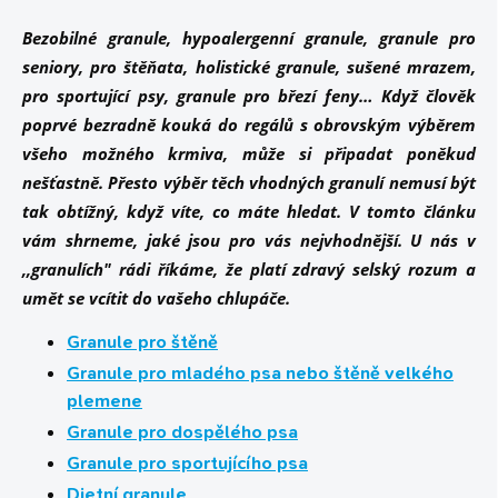
Bezobilné granule, hypoalergenní granule, granule pro
seniory, pro štěňata, holistické granule, sušené mrazem,
pro sportující psy, granule pro březí feny… Když člověk
poprvé bezradně kouká do regálů s obrovským výběrem
všeho možného krmiva, může si připadat poněkud
nešťastně. Přesto výběr těch vhodných granulí nemusí být
tak obtížný, když víte, co máte hledat.
V tomto článku
vám shrneme, jaké jsou pro vás nejvhodnější.
U nás v
,,granulích" rádi říkáme, že platí zdravý selský rozum a
umět se vcítit do vašeho chlupáče.
Granule pro štěně
Granule pro mladého psa nebo štěně velkého
plemene
Granule pro dospělého psa
Granule pro sportujícího psa
Dietní granule