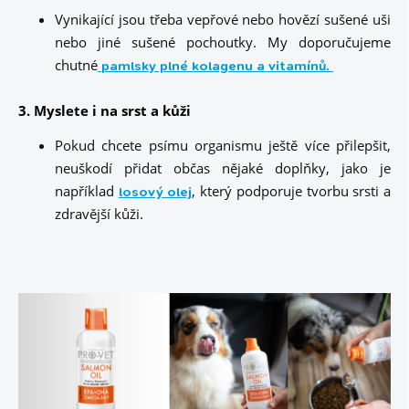
Vynikající jsou třeba vepřové nebo hovězí sušené uši
nebo jiné sušené pochoutky. My doporučujeme
chutné
pamlsky plné kolagenu a vitamínů.
3. Myslete i na srst a kůži
Pokud chcete psímu organismu ještě více přilepšit,
neuškodí přidat občas nějaké doplňky, jako je
například
, který podporuje tvorbu srsti a
losový olej
zdravější kůži.