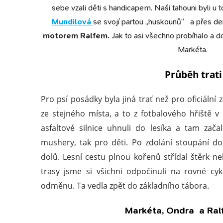
sebe vzali děti s handicapem. Naši tahouni byli u 
Mundilová
se
svojí partou „
huskounů“ a přes den
motorem Ralfem.
Jak to asi všechno probíhalo a 
Markéta.
Průběh trati
Pro psí posádky byla jiná trať než pro oficiální 
ze stejného místa, a to z fotbalového hřiště v 
asfaltové silnice uhnuli do lesíka a tam zača
mushery, tak pro děti. Po zdolání stoupání d
dolů. Lesní cestu plnou kořenů střídal štěrk ne
trasy jsme si všichni odpočinuli na rovné cyk
odměnu. Ta vedla zpět do základního tábora.
Markéta, Ondra a Ralf