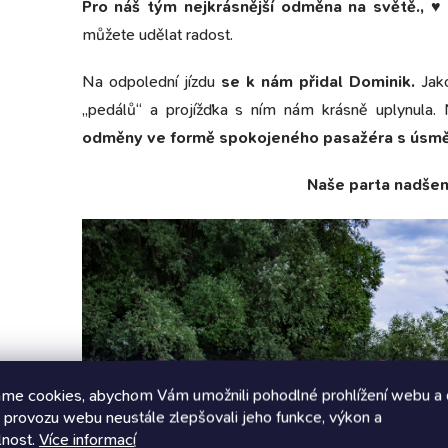
Pro náš tým nejkrásnější odměna na světě., ♥
můžete udělat radost.
Na odpolední jízdu
se k nám přidal Dominik.
Jako
„pedálů“ a projížďka s ním nám krásně uplynula
odměny ve formě spokojeného pasažéra s úsmě
Naše parta nadše
me cookies, abychom Vám umožnili pohodlné prohlížení webu a 
 provozu webu neustále zlepšovali jeho funkce, výkon a
lnost.
Více informací