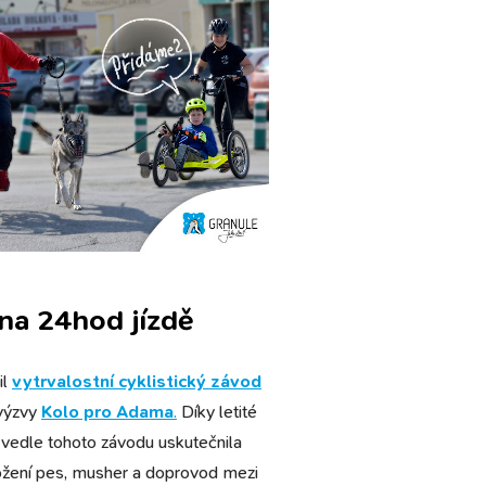
na 24hod jízdě
il
vytrvalostní cyklistický závod
 výzvy
Kolo pro Adama
.
Díky letité
vedle tohoto závodu uskutečnila
ložení pes, musher a doprovod mezi