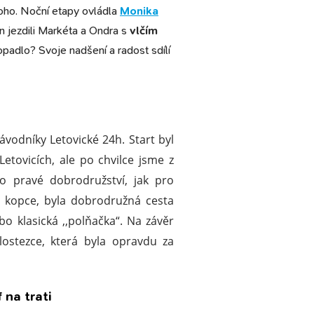
toho. Noční etapy ovládla
Monika
 jezdili Markéta a Ondra s
vlčím
dopadlo?
Svoje nadšení a radost sdílí
závodníky Letovické 24h. Start byl
Letovicích, ale po chvilce jsme z
lo pravé dobrodružství, jak pro
o kopce, byla dobrodružná cesta
bo klasická ,,polňačka“. Na závěr
lostezce, která byla opravdu za
 na trati