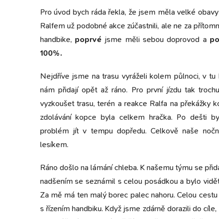
Pro úvod bych ráda řekla, že jsem měla velké obavy 
Ralfem už podobné akce zúčastnili, ale ne za přítomn
handbike,
poprvé
jsme měli sebou doprovod a
po
100%.
Nejdříve jsme na trasu vyráželi kolem půlnoci, v tu
nám přidají opět až ráno. Pro první jízdu tak troc
vyzkoušet trasu, terén a reakce Ralfa na překážky kol
zdolávání kopce byla celkem hračka. Po dešti by
problém jít v tempu dopředu. Celkově naše noční 
lesíkem.
Ráno došlo na lámání chleba. K našemu týmu se přid
nadšením se seznámil s celou posádkou a bylo vidět, j
Za mě má ten malý borec palec nahoru. Celou cestu s
s řízením handbiku. Když jsme zdárně dorazili do cíl