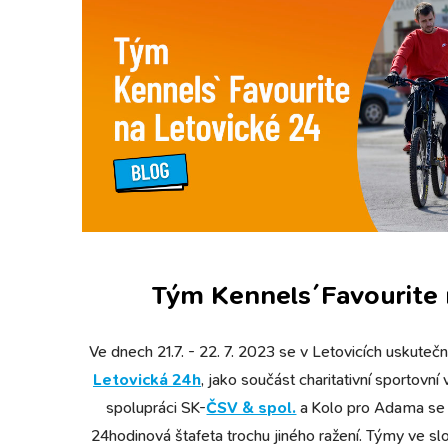
Tým Kennels´Favourite 
Ve dnech 21.7. - 22. 7. 2023 se v Letovicích uskutečn
Letovická 24h
, jako součást charitativní sportovní
spolupráci SK-
ČSV & spol.
a Kolo pro Adama se 
24hodinová štafeta trochu jiného ražení. Týmy ve s