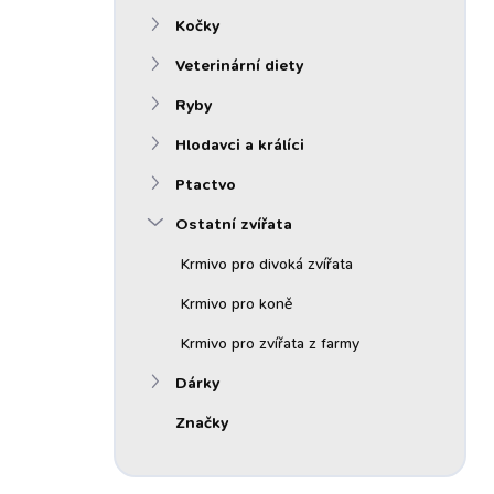
n
Kočky
í
p
Veterinární diety
a
n
Ryby
e
Hlodavci a králíci
l
Ptactvo
Ostatní zvířata
Krmivo pro divoká zvířata
Krmivo pro koně
Krmivo pro zvířata z farmy
Dárky
Značky