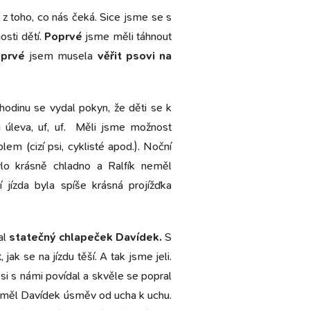
z toho, co nás čeká. Sice jsme se s
osti dětí.
Poprvé
jsme měli táhnout
prvé
jsem musela
věřit psovi na
 hodinu se vydal pokyn, že děti se k
hu úleva, uf, uf. Měli jsme možnost
em (cizí psi, cyklisté apod.). Noční
lo krásně chladno a Ralfík neměl
jízda byla spíše krásná projížďka
al
statečný chlapeček Davídek.
S
ak se na jízdu těší. A tak jsme jeli.
i s námi povídal a skvěle se popral
e, měl Davídek úsměv od ucha k uchu.