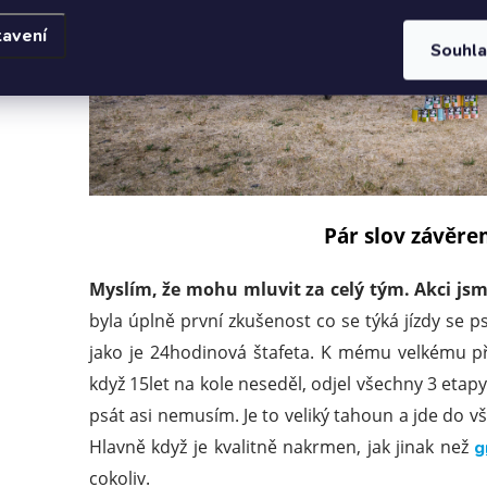
tavení
Souhl
Pár slov závěrem
Myslím, že mohu mluvit za celý tým. Akci jsme
byla úplně první zkušenost co se týká jízdy se 
jako je 24hodinová štafeta. K mému velkému př
když 15let na kole neseděl, odjel všechny 3 etapy 
psát asi nemusím. Je to veliký tahoun a jde do vš
Hlavně když je kvalitně nakrmen, jak jinak než
g
cokoliv.