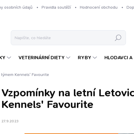
y osobních údajů
Pravidla soutěží
Hodnocení obchodu
Dop
Hledat
KY
VETERINÁRNÍ DIETY
RYBY
HLODAVCI A 
s týmem Kennels' Favourite
Vzpomínky na letní Letov
Kennels' Favourite
27.9.2023