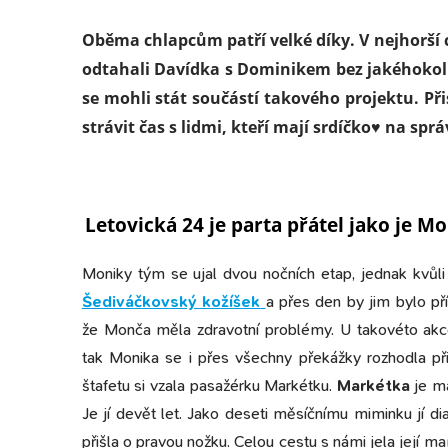
Oběma chlapcům patří velké díky. V nejhorší 
odtahali Davídka s Dominikem bez jakéhoko
se mohli stát součástí takového projektu. Při
strávit čas s lidmi, kteří mají srdíčko♥ na sp
Letovická 24 je parta přátel jako je Mo
Moniky tým se ujal dvou nočních etap, jednak kvůli 
Šediváčkovský kožíšek
a přes den by jim bylo pří
že Monča měla zdravotní problémy. U takovéto akce m
tak Monika se i přes všechny překážky rozhodla při
štafetu si vzala pasažérku Markétku.
Markétka
je ma
Je jí devět let. Jako deseti měsíčnímu miminku jí dia
přišla o pravou nožku. Celou cestu s námi jela její m