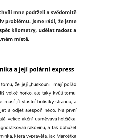
chvíli mne podrželi a svědomitě
liv problému.
Jsme rádi, že jsme
spět kilometry, udělat radost a
rávném místě.
nika a její polární express
tomu, že její „huskouni“ mají pořád
liš velké horko, ale taky kvůli tomu,
usí jít vlastní bolístky stranou, a
jet a odjet alespoň něco. Na první
lá, velice akční, usměvavá holčička.
gnostikovali rakovinu, a tak bohužel
aminka, která vyprávěla, jak Markétka