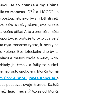
kážkou.
Je to hrdinka a my zíráme
pila co znamená „DŽÍ“ a „HOOO“ , a
 poslouchali, jako by s ní běhali celý
al Míra, a i díky němu jsme si celá
a na scénu přišel Arlo a premiéru měla
sportovce, protože to bylo cca ve 3
esta byla mnohem rychlejší, hezky se
elo koleno. Bez leteckého dne by to
ánku a mazlící chvíle s Atrey, Arlo,
bkaly je, česaly a fotily se s nimi.
chni naprosto spokojení. Monča to má
m ČSV a spol. ,Pavla Kohouta
a
ost posouvat svoje hranice.
Každá
ež tisíc medailí!
Vzkaz od Monči.