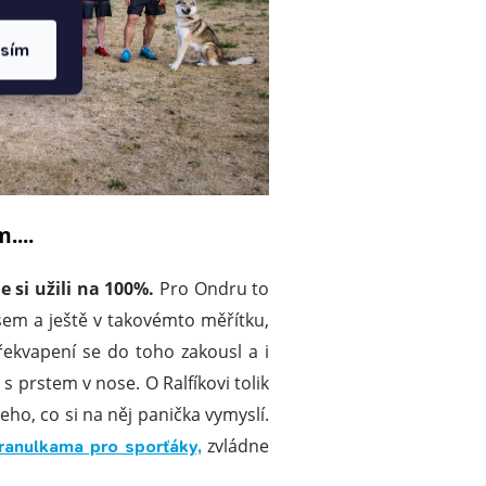
asím
....
 si užili na 100%.
Pro Ondru to
psem a ještě v takovémto měřítku,
ekvapení se do toho zakousl a i
s prstem v nose. O Ralfíkovi tolik
eho, co si na něj panička vymyslí.
zvládne
ranulkama pro sporťáky,