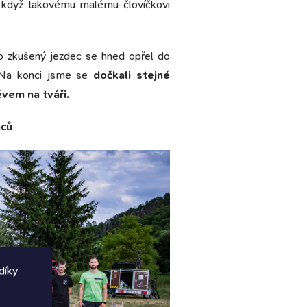
když takovému malému človíčkovi
 zkušený jezdec se hned opřel do
. Na konci jsme se
dočkali stejné
vem na tváři.
nců
díky