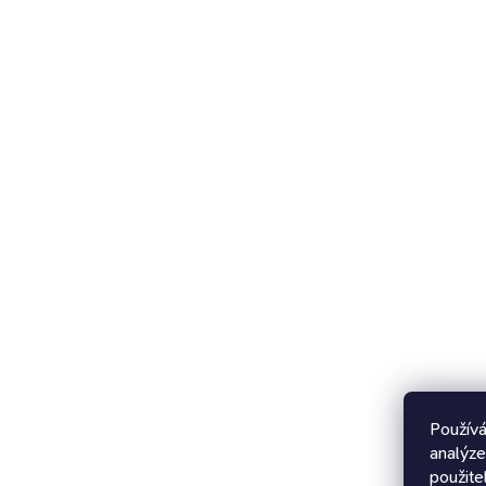
Používá
analýze
použite