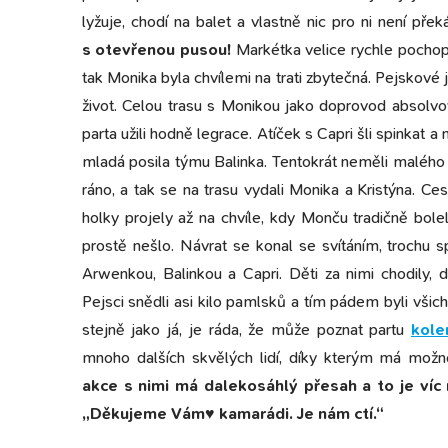
lyžuje, chodí na balet a vlastně nic pro ni není pře
s otevřenou pusou!
Markétka velice rychle pocho
tak Monika byla chvílemi na trati zbytečná. Pejskové ji
život. Celou trasu s Monikou jako doprovod absolvov
parta užili hodně legrace. Atíček s Capri šli spinkat 
mladá posila týmu Balinka. Tentokrát neměli malého 
ráno, a tak se na trasu vydali Monika a Kristýna. C
holky projely až na chvíle, kdy Monču tradičně bol
prostě nešlo. Návrat se konal se svítáním, trochu sp
Arwenkou, Balinkou a Capri. Děti za nimi chodily, dr
Pejsci snědli asi kilo pamlsků a tím pádem byli vši
stejně jako já, je ráda, že může poznat partu
kole
mnoho dalších skvělých lidí, díky kterým má možn
akce s nimi má dalekosáhlý přesah a to je víc n
„Děkujeme Vám♥ kamarádi. Je nám ctí.“