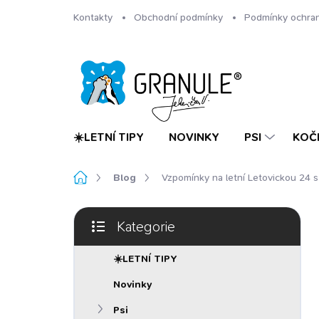
Přejít
Kontakty
Obchodní podmínky
Podmínky ochran
na
obsah
☀️LETNÍ TIPY
NOVINKY
PSI
KOČ
Domů
Blog
Vzpomínky na letní Letovickou 24 
P
Kategorie
o
Přeskočit
s
kategorie
t
☀️LETNÍ TIPY
r
Novinky
a
n
Psi