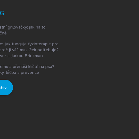
G
etní grilovačky: jak na to
čně
e: Jak funguje fyzioterapie pro
proč ji váš mazlíček potřebuje?
vor s Jarkou Brinkman
emoci přenáší klíště na psa?
ky, léčba a prevence
chiv