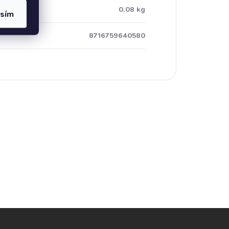
ost
:
0.08 kg
asím
8716759640580