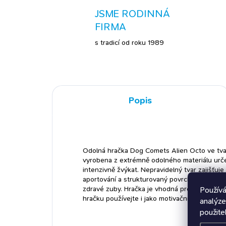
JSME RODINNÁ
FIRMA
s tradicí od roku 1989
Popis
Odolná hračka Dog Comets Alien Octo ve tvar
vyrobena z extrémně odolného materiálu urče
intenzivně žvýkat. Nepravidelný tvar zajišťuj
aportování a strukturovaný povrch navíc pří
zdravé zuby. Hračka je vhodná pro střední a v
Používá
hračku používejte i jako motivační pomůcku př
analýze
použite