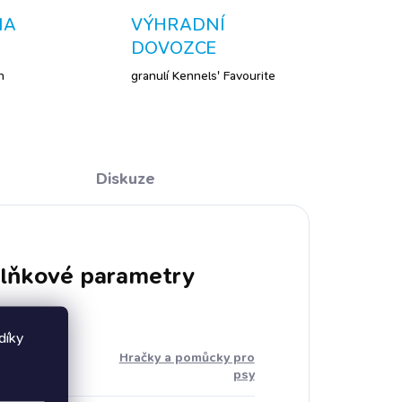
NA
VÝHRADNÍ
DOVOZCE
h
granulí Kennels' Favourite
Diskuze
lňkové parametry
díky
Hračky a pomůcky pro
rie
:
psy