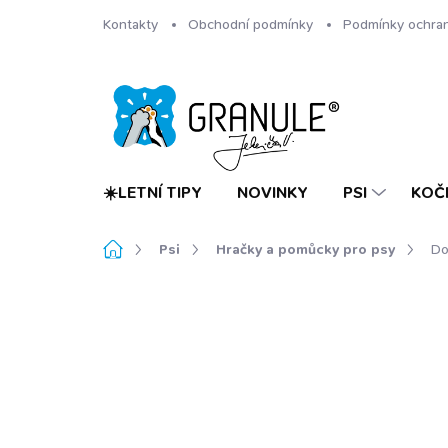
Přejít
Kontakty
Obchodní podmínky
Podmínky ochran
na
obsah
☀️LETNÍ TIPY
NOVINKY
PSI
KOČ
Domů
Psi
Hračky a pomůcky pro psy
Do
Neohodnoceno
Podrobnosti hodnoc
NOVINKA