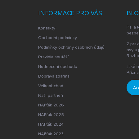
p
a
INFORMACE PRO VÁS
BLO
t
í
Psi a l
Kontakty
bezpe
Obchodní podmínky
Z prax
Podmínky ochrany osobních údajů
psy a 
Rozho
Pravidla soutěží
Hodnocení obchodu
Jaké n
Přízna
Doprava zdarma
Velkoobchod
Ar
Naši partneři
HAFťák 2026
HAFťák 2025
HAFťák 2024
HAFťák 2023