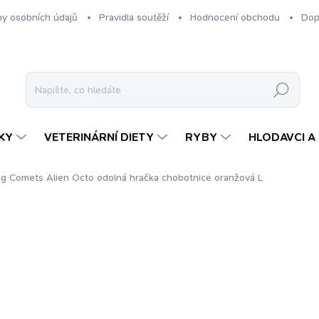
y osobních údajů
Pravidla soutěží
Hodnocení obchodu
Dop
Hledat
KY
VETERINÁRNÍ DIETY
RYBY
HLODAVCI A 
g Comets Alien Octo odolná hračka chobotnice oranžová L
ení
ZNAČKA:
DOG COMETS
279 Kč
Měrná
SKLADEM
cena: