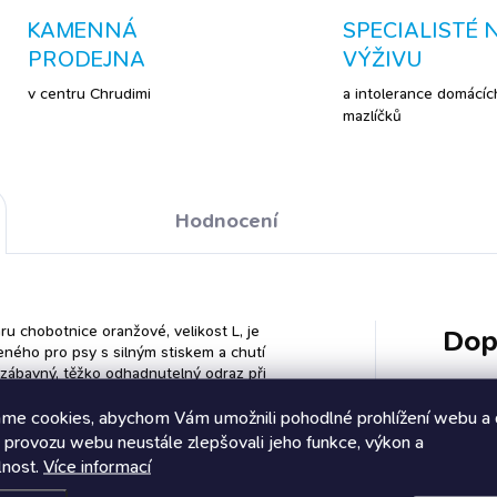
KAMENNÁ
SPECIALISTÉ 
PRODEJNA
VÝŽIVU
v centru Chrudimi
a intolerance domácíc
mazlíčků
Hodnocení
u chobotnice oranžové, velikost L, je
Dop
ného pro psy s silným stiskem a chutí
e zábavný, těžko odhadnutelný odraz při
jemně masíruje dásně a pomáhá udržovat
elká plemena s vyšší potřebou žvýkání. Tip:
me cookies, abychom Vám umožnili pohodlné prohlížení webu a 
i tréninku přivolání nebo přinášení.
 provozu webu neustále zlepšovali jeho funkce, výkon a
Katego
lnost.
Více informací