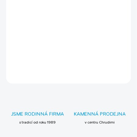
−
+
Přidat do košíku
- tenisový míček Dog Comets Neutron Star s pískátkem růžové
velikosti L - zvukové pískátko podporuje zájem psa o hru -
klasický tenisový povrch šetrný k zubům - ideální na aportování
doma i na zahradě - kompaktní velikost, snadné nošení na
procházky
DETAILNÍ INFORMACE
ZEPTAT SE
JSME RODINNÁ FIRMA
KAMENNÁ PRODEJNA
s tradicí od roku 1989
v centru Chrudimi