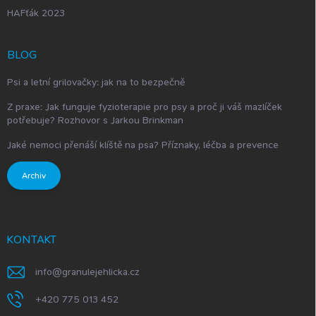
HAFťák 2023
BLOG
Psi a letní grilovačky: jak na to bezpečně
Z praxe: Jak funguje fyzioterapie pro psy a proč ji váš mazlíček
potřebuje? Rozhovor s Jarkou Brinkman
Jaké nemoci přenáší klíště na psa? Příznaky, léčba a prevence
Archiv
KONTAKT
info
@
granulejehlicka.cz
+420 775 013 452