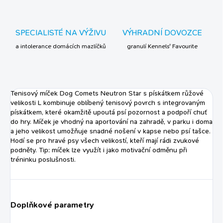
SPECIALISTÉ NA VÝŽIVU
VÝHRADNÍ DOVOZCE
a intolerance domácích mazlíčků
granulí Kennels' Favourite
Tenisový míček Dog Comets Neutron Star s pískátkem růžové
velikosti L kombinuje oblíbený tenisový povrch s integrovaným
pískátkem, které okamžitě upoutá psí pozornost a podpoří chuť
do hry. Míček je vhodný na aportování na zahradě, v parku i doma
a jeho velikost umožňuje snadné nošení v kapse nebo psí tašce.
Hodí se pro hravé psy všech velikostí, kteří mají rádi zvukové
podněty. Tip: míček lze využít i jako motivační odměnu při
tréninku poslušnosti.
Doplňkové parametry