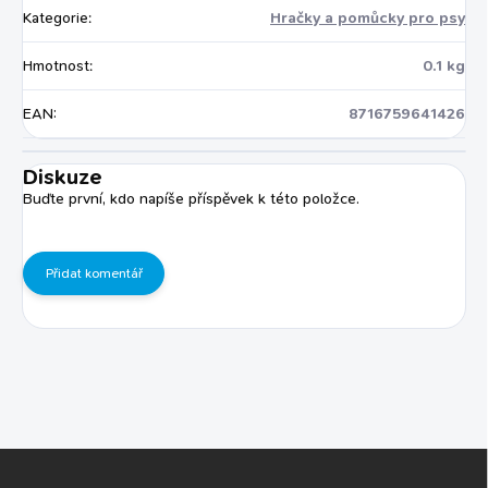
Kategorie
:
Hračky a pomůcky pro psy
Hmotnost
:
0.1 kg
EAN
:
8716759641426
Diskuze
Buďte první, kdo napíše příspěvek k této položce.
Přidat komentář
Z
á