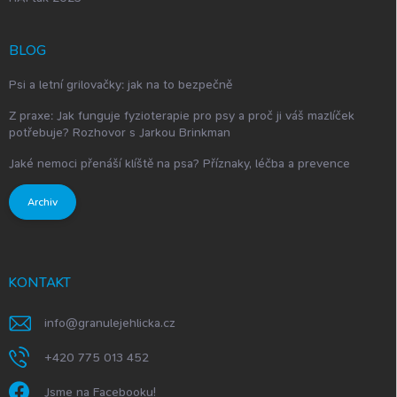
BLOG
Psi a letní grilovačky: jak na to bezpečně
Z praxe: Jak funguje fyzioterapie pro psy a proč ji váš mazlíček
potřebuje? Rozhovor s Jarkou Brinkman
Jaké nemoci přenáší klíště na psa? Příznaky, léčba a prevence
Archiv
KONTAKT
info
@
granulejehlicka.cz
+420 775 013 452
Jsme na Facebooku!