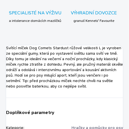
SPECIALISTÉ NA VÝŽIVU
VÝHRADNÍ DOVOZCE
a intolerance domácích mazlíčků
granulí Kennels' Favourite
Svítící míček Dog Comets Stardust růžové velikosti L je vyroben
ze speciální gumy, která po vystavení světlu sama svítí ve tmě.
Díky tomu je ideální na večerní a noční procházky, kdy klasický
míček rychle ztratíte z dohledu. Pevný, ale pružný materiál skvěle
odráží a odolává i intenzivnímu aportování a kousání aktivních
psů. Hodí se pro psy milující aport, kteří jsou venčeni i po
setmění. Tip: před procházkou míček nechte chvíli na světle
nebo posviťte baterkou, aby co nejlépe svítil.
Doplňkové parametry
Kategorie
:
Hračky a pomůcky pro psy