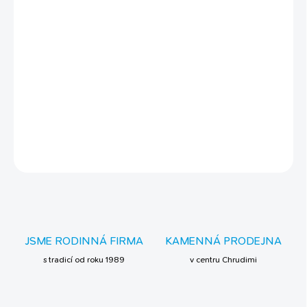
−
+
Přidat do košíku
- svítící míček Dog Comets Stardust růžové velikosti L - speciální
guma akumuluje světlo a svítí ve tmě - skvěle skáče a odolává
intenzivnímu aportování - ideální na večerní procházky a hry za
šera - bezpečný a odolný materiál šetrný k zubům
DETAILNÍ INFORMACE
ZEPTAT SE
JSME RODINNÁ FIRMA
KAMENNÁ PRODEJNA
s tradicí od roku 1989
v centru Chrudimi