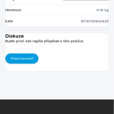
Hmotnost
:
0.16 kg
EAN
:
8716759642829
Diskuze
Buďte první, kdo napíše příspěvek k této položce.
Přidat komentář
Z
á
p