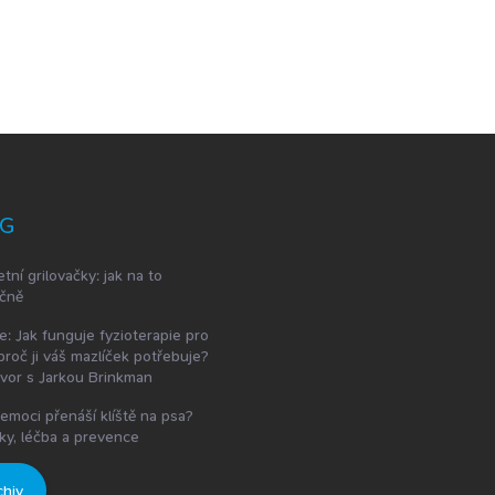
G
etní grilovačky: jak na to
čně
e: Jak funguje fyzioterapie pro
proč ji váš mazlíček potřebuje?
vor s Jarkou Brinkman
emoci přenáší klíště na psa?
ky, léčba a prevence
chiv