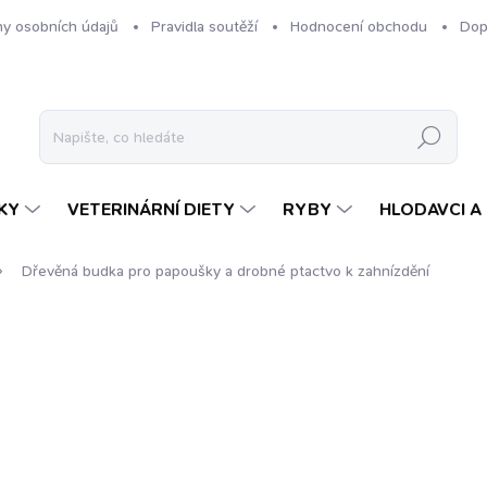
y osobních údajů
Pravidla soutěží
Hodnocení obchodu
Dop
Hledat
KY
VETERINÁRNÍ DIETY
RYBY
HLODAVCI A 
Dřevěná budka pro papoušky a drobné ptactvo
k zahnízdění
ení
ZNAČKA:
GRANULE JEHLIČKA
399 Kč
Měrná
399 Kč / 1 ks
cena:
VYPRODÁNO
MOŽNOSTI DORUČENÍ