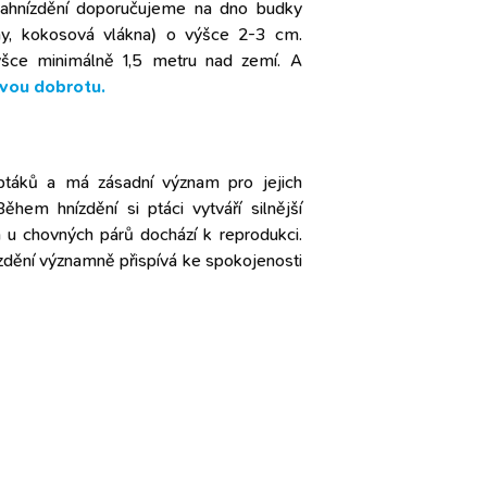
 zahnízdění doporučujeme na dno budky
iliny, kokosová vlákna) o výšce 2-3 cm.
výšce minimálně 1,5 metru nad zemí. A
avou dobrotu.
a ptáků a má zásadní význam pro jejich
hem hnízdění si ptáci vytváří silnější
 a u chovných párů dochází k reprodukci.
zdění významně přispívá ke spokojenosti