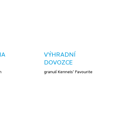
ZEPTAT SE
NA
VÝHRADNÍ
DOVOZCE
h
granulí Kennels' Favourite
BESTSELLER
DÁRKOVÉ BALENÍ
ZDARMA