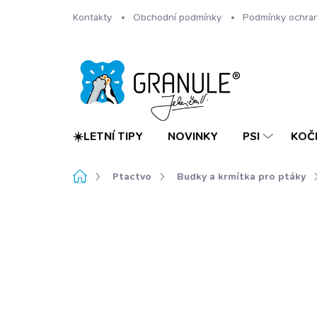
Přejít
Kontakty
Obchodní podmínky
Podmínky ochran
na
obsah
☀️LETNÍ TIPY
NOVINKY
PSI
KOČ
Domů
Ptactvo
Budky a krmítka pro ptáky
Neohodnoceno
Podrobnosti hodnoc