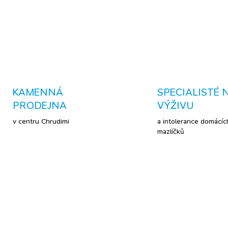
DETAILNÍ INFORMACE
KAMENNÁ
SPECIALISTÉ 
PRODEJNA
VÝŽIVU
v centru Chrudimi
a intolerance domácíc
mazlíčků