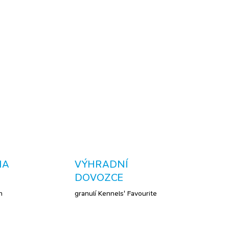
lné bílkoviny, takže
pečují o správnou funkci
CENÍ?
Nechci být soudeček na tenkých nožičkách,
typ. Ááá, proto mám v misce každý den granule
hodička,
haf
!
ZEPTAT SE
NA
VÝHRADNÍ
DOVOZCE
h
granulí Kennels' Favourite