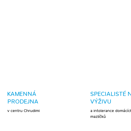
obsahují vysoce stravite
ledvin a jater
CO VÁŠ MAZLÍČEK O
ale nejsem zrovna sportovní 
Kennels' Expanded, takže po
DETAILNÍ INFORMACE
KAMENNÁ
SPECIALISTÉ 
PRODEJNA
VÝŽIVU
v centru Chrudimi
a intolerance domácíc
mazlíčků