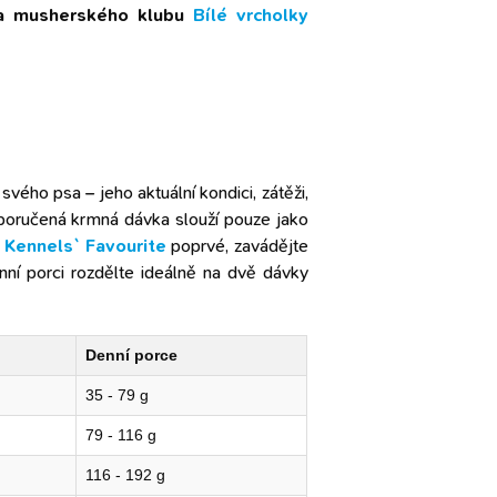
ka musherského klubu
Bílé vrcholky
svého psa – jeho aktuální kondici, zátěži,
oporučená krmná dávka slouží pouze jako
e
Kennels` Favourite
poprvé, zavádějte
ní porci rozdělte ideálně na dvě dávky
Denní porce
35 - 79 g
79 - 116 g
116 - 192 g