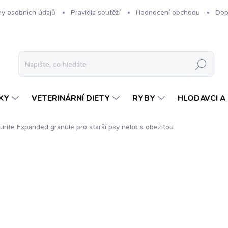
y osobních údajů
Pravidla soutěží
Hodnocení obchodu
Dop
Hledat
KY
VETERINÁRNÍ DIETY
RYBY
HLODAVCI A 
ourite Expanded
granule pro starší psy nebo s obezitou
ZNAČKA:
KENNELS' FAVOURITE
od
109 Kč
Měrná
ZVOLTE VARIANTU
cena: