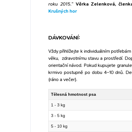
roku 2015.“
Věrka Zelenková, člen
Krušných hor
DÁVKOVÁNÍ:
Vždy přihlížejte k individuálním potřebám 
věku, zdravotnímu stavu a prostředí. D
orientační návod. Pokud kupujete granul
krmivo postupně po dobu 4–10 dnů. Den
(ráno a večer).
Tělesná hmotnost psa
1 - 3 kg
3 - 5 kg
5 - 10 kg