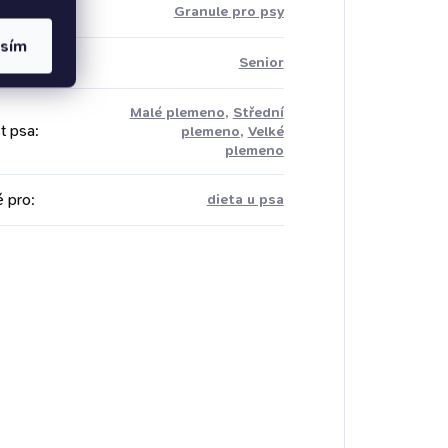
rie
:
Granule pro psy
asím
sa
:
Senior
Malé plemeno
,
Střední
t psa
:
plemeno
,
Velké
plemeno
 pro
:
dieta u psa