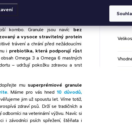
 málo aktivní psy
. Na chuť mu přijdou i
Katego
ně sklony k tloustnutí
.
tavení
Souhl
Stáří p
ku a vysokém obsahu vlákniny
. To je
lepší kombo. Granule jsou navíc
bez
zovaný a vysoce stravitelný protein
Velikos
itlivé trávení a chrání před nežádoucími
omu i
prebiotika, která podporují růst
A obsah Omega 3 a Omega 6 mastných
Vhodné
 dortu – udržují pokožku zdravou a srst
 dopřejte mu
superprémiové granule
rite
. Máme pro vás hned
10 důvodů,
věřujeme jim už spoustu let. Víme totiž,
prospívá zdraví psů. Drží se tradičních a
í odborníci na veterinární výživu. Navíc si
 i závodníci psích spřežení, štěňata i