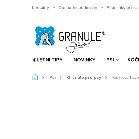
Přejít
Kontakty
Obchodní podmínky
Podmínky ochran
na
obsah
☀️LETNÍ TIPY
NOVINKY
PSI
KOČ
Domů
Psi
Granule pro psy
Kennels' Fav
5 hodnocení
Podrobnosti hodnocení
TIP