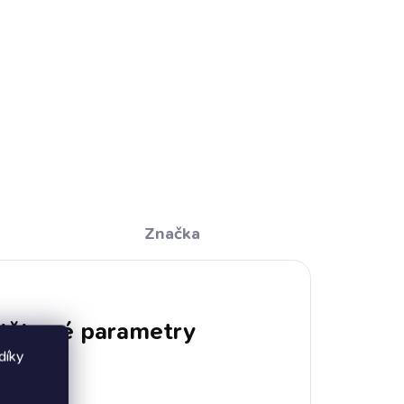
CO TO JE A PRO KOHO:
riál
rychleschnoucí příjemný materiál
isku
stálé barvy díky digitálnímu tisku
ultralehký skladný
Značka
lňkové parametry
díky