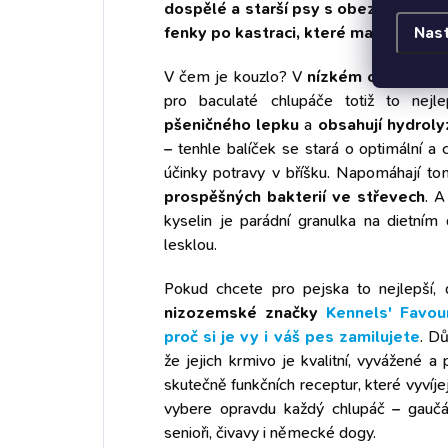
dospělé a starší psy s obezitou nebo
fenky po kastraci, které mají přiroze
Nas
V čem je kouzlo? V
nízkém obsahu tu
pro baculaté chlupáče totiž to nej
pšeničného lepku
a
obsahují hydroly
– tenhle balíček se stará o optimální a c
účinky potravy v bříšku. Napomáhají t
prospěšných bakterií ve střevech
. 
kyselin je parádní granulka na dietním
lesklou.
Pokud chcete pro pejska to nejlepší,
nizozemské značky
Kennels' Favou
proč si je vy i váš pes zamilujete
. Dů
že jejich krmivo je kvalitní, vyvážené a 
skutečně funkčních receptur, které vyvíjej
vybere opravdu každý chlupáč – gaučáci
senioři, čivavy i německé dogy.