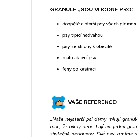
GRANULE JSOU VHODNÉ PRO:
dospělé a starší psy všech plemen
psy trpící nadváhou
psy se sklony k obezitě
málo aktivní psy
feny po kastraci
VAŠE REFERENCE:
„Naše nejstarší psí dámy milují granu
moc, že nikdy nenechají ani jednu gra
zbytečně netloustly. Své psy krmíme