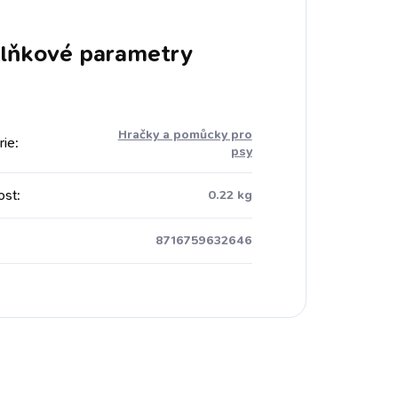
lňkové parametry
Hračky a pomůcky pro
rie
:
psy
ost
:
0.22 kg
8716759632646