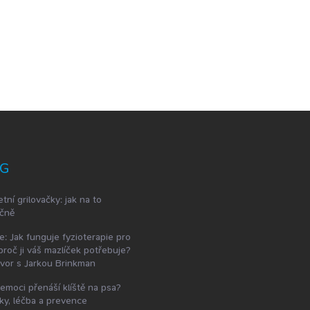
G
etní grilovačky: jak na to
čně
e: Jak funguje fyzioterapie pro
proč ji váš mazlíček potřebuje?
vor s Jarkou Brinkman
emoci přenáší klíště na psa?
ky, léčba a prevence