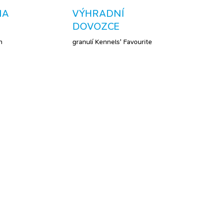
NA
VÝHRADNÍ
DOVOZCE
h
granulí Kennels' Favourite