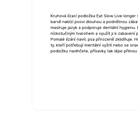
onemocněním a poruchám
trávení a imunitního...
Kruhová lízací podložka Eat Slow Live longer
barvě nabízí psovi dlouhou a podnětnou zába
masíruje jazyk a podporuje dentální hygienu. 
nízkotučným tvarohem a využít ji k zabavení 
Pomalé lízání navíc psa přirozeně zklidňuje. 
ty, kteří potřebují mentální vyžití nebo se sna
podložku navlhčete, přísavky tak lépe přilnou