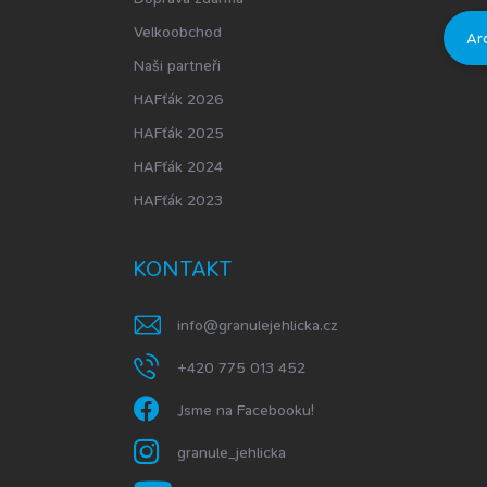
Velkoobchod
Ar
Naši partneři
HAFťák 2026
HAFťák 2025
HAFťák 2024
HAFťák 2023
KONTAKT
info
@
granulejehlicka.cz
+420 775 013 452
Jsme na Facebooku!
granule_jehlicka