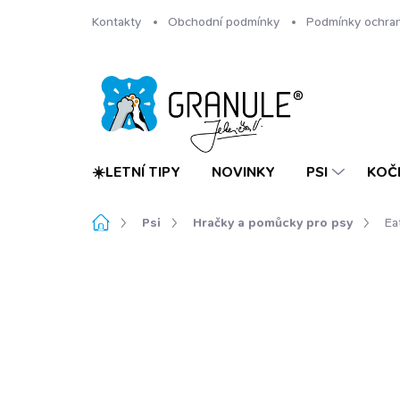
Přejít
Kontakty
Obchodní podmínky
Podmínky ochran
na
obsah
☀️LETNÍ TIPY
NOVINKY
PSI
KOČ
Domů
Psi
Hračky a pomůcky pro psy
Ea
Neohodnoceno
Podrobnosti hodnoc
NOVINKA