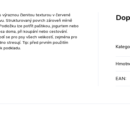
 s výraznou členitou texturou v červené
Dop
vu. Strukturovaný povrch zároveň mírně
Podložku lze potřít paštikou, jogurtem nebo
psa doma, při koupání nebo cestování.
Hodí se pro psy všech velikostí, zejména pro
dno stresují. Tip: před prvním použitím
Katego
 k podkladu.
Hmotn
EAN
: