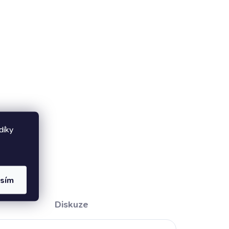
díky
asím
Diskuze