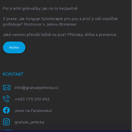
Psi a letní grilovačky: jak na to bezpečně
Z praxe: Jak funguje fyzioterapie pro psy a proč ji váš mazlíček
potřebuje? Rozhovor s Jarkou Brinkman
Jaké nemoci přenáší klíště na psa? Příznaky, léčba a prevence
Archiv
KONTAKT
info
@
granulejehlicka.cz
+420 775 013 452
Jsme na Facebooku!
granule_jehlicka