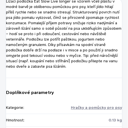
Lízací podložka Eat Slow Live longer se vzorem včelí plástu v
správnou funkci jater prevence
modré barvě je oblíbenou pomůckou pro psy, kteří jídlo hltají
a...
příliš rychle nebo se snadno stresují. Strukturovaný povrch nutí
psa jídlo pomalu vylizovat, čímž se přirozeně zpomaluje rychlost
konzumace. Pomalejší příjem potravy snižuje riziko nadýmání a
zároveň lízání samo o sobě působí na psa uklidňujícím způsobem
– hodí se proto i při odloučení, cestování nebo návštěvě
veterináře. Podložku lze potřít paštikou, jogurtem nebo
namočeným granulemi. Díky přísavkám na spodní straně
podložka dobře drží na podlaze i v misce a po použití ji snadno
omyjete pod tekoucí vodou nebo v myčce. Tip: před náročnější
situací (např. koupání nebo stříhání) podložku přilepte na vanu
nebo dveře a zabavte psa lízáním.
Doplňkové parametry
Kategorie
:
Hračky a pomůcky pro psy
Hmotnost
:
0.13 kg