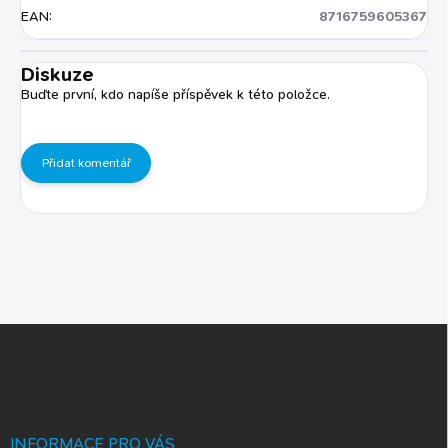
EAN
:
8716759605367
Diskuze
Buďte první, kdo napíše příspěvek k této položce.
Přidat komentář
Z
á
p
a
t
í
INFORMACE PRO VÁS