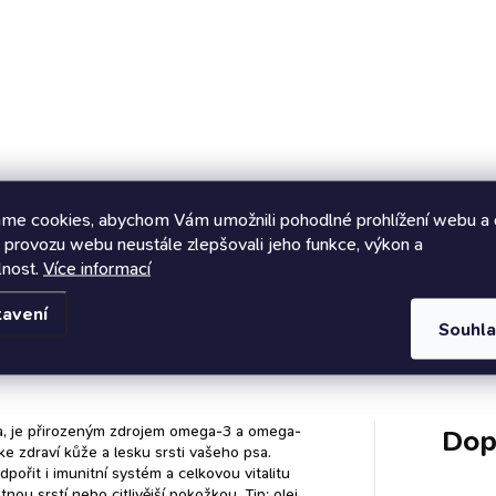
ná
 Kč / 1 ks
tému a podporu
:
onických onemocnění
Do košíku
TO JE A PRO KOHO: vysoce
itní olej z antarktického krilu
atý na cenné omega-3
tné kyseliny >20 %
+DHA s vysokou biologickou
me cookies, abychom Vám umožnili pohodlné prohlížení webu a 
tupností díky formě vázané
 provozu webu neustále zlepšovali jeho funkce, výkon a
osfolipidy přirozeně obsahuje
lnost.
Více informací
axanthin jako vysoce účinný
tavení
oxidant Ideální pro posílení
Hodnocení
Souhl
nitního systému a podporu
onických onemocnění malá
le bez...
ena, je přirozeným zdrojem omega-3 a omega-
Dop
 ke zdraví kůže a lesku srsti vašeho psa.
pořit i imunitní systém a celkovou vitalitu
nou srstí nebo citlivější pokožkou. Tip: olej