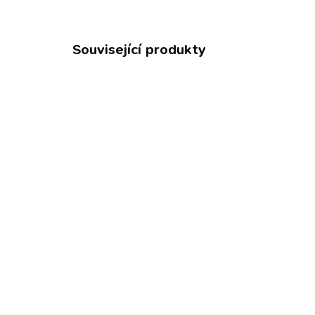
Související produkty
NOVIN
VYPRODÁNO
Coolpets forma na psí
Kry
sušenky a zmrzlinu
Om
– 
pro teploty od -60 do +260
kap
°C
79
229 Kč
pro