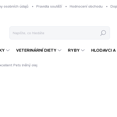
y osobních údajů
Pravidla soutěží
Hodnocení obchodu
Dop
Hledat
KY
VETERINÁRNÍ DIETY
RYBY
HLODAVCI A 
xcellent Pets lněný olej
ení
ZNAČKA:
EXCELLENT PETS
229 Kč
Měrná
SKLADEM
cena: