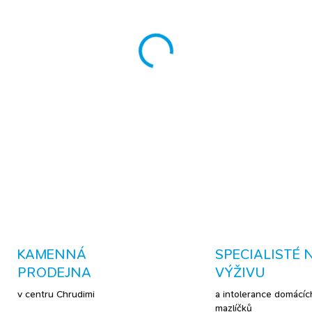
MŮŽEME DORUČIT DO:
10.8.
−
+
- čistý lněný olej Excellent P
srsti - přispívá ke zdraví ků
a omega-6 mastných kyselin -
DETAILNÍ INFORMACE
KAMENNÁ
SPECIALISTÉ 
PRODEJNA
VÝŽIVU
v centru Chrudimi
a intolerance domácíc
mazlíčků