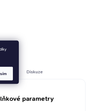
díky
Diskuze
asím
lňkové parametry