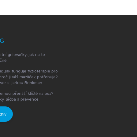
G
etní grilovačky: jak na to
čně
e: Jak funguje fyzioterapie pro
proč ji váš mazlíček potřebuje?
vor s Jarkou Brinkman
emoci přenáší klíště na psa?
ky, léčba a prevence
chiv