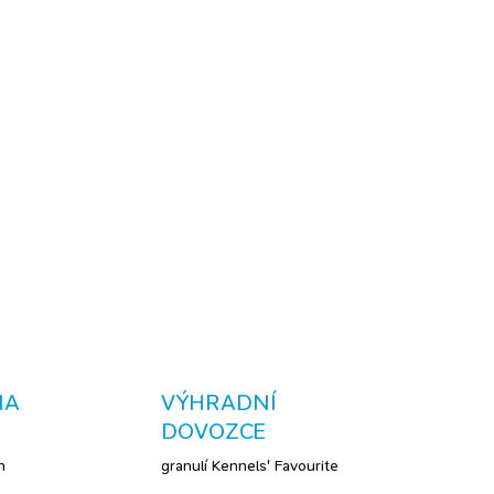
2026
MOŽNOSTI DORUČENÍ
Přidat do košíku
ets, lisovaný za studena - podporuje lesk a zdraví
že a imunitnímu systému - přirozený zdroj omega-3
 snadné přidávání do běžné stravy psa
ZEPTAT SE
NA
VÝHRADNÍ
DOVOZCE
h
granulí Kennels' Favourite