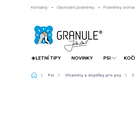
Přejít
Kontakty
Obchodní podmínky
Podmínky ochran
na
obsah
☀️LETNÍ TIPY
NOVINKY
PSI
KOČ
Domů
Psi
Vitamíny a doplňky pro psy
E
Neohodnoceno
Podrobnosti hodnoc
NOVINKA