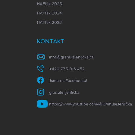
HAFťák 2025
HAFťák 2024
HAFťák 2023
KONTAKT
info
@
granulejehlicka.cz
+420 775 013 452
Jsme na Facebooku!
granule_jehlicka
https://www.youtube.com/@GranuleJehlička