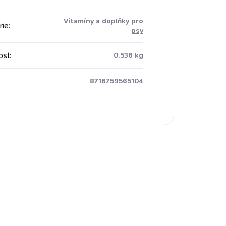
Vitamíny a doplňky pro
rie
:
psy
ost
:
0.536 kg
8716759565104