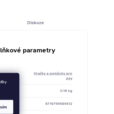
Diskuze
lňkové parametry
Hračky a pomůcky pro
rie
:
psy
díky
ost
:
0.18 kg
8716759589612
asím