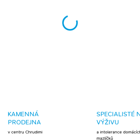
MŮŽEME DORUČIT DO:
10.8.
−
+
- plyšová hračka FantaZoo žir
mazlení - vhodná pro odpočine
vhodná pro střední a velká p
DETAILNÍ INFORMACE
KAMENNÁ
SPECIALISTÉ 
PRODEJNA
VÝŽIVU
v centru Chrudimi
a intolerance domácíc
mazlíčků