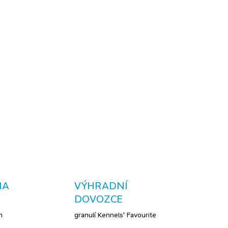
2026
MOŽNOSTI DORUČENÍ
Přidat do košíku
afa (velká) - extra měkký a příjemný materiál na
k i jemnou hru - ideální společník do pelíšku -
lemena
ZEPTAT SE
NA
VÝHRADNÍ
DOVOZCE
h
granulí Kennels' Favourite