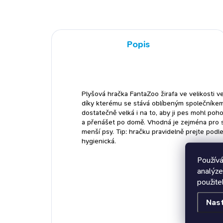
Popis
Plyšová hračka FantaZoo žirafa ve velikosti v
díky kterému se stává oblíbeným společníkem
dostatečně velká i na to, aby ji pes mohl poh
a přenášet po domě. Vhodná je zejména pro stř
menší psy. Tip: hračku pravidelně prejte podl
hygienická.
Používá
analýze
použite
Nas