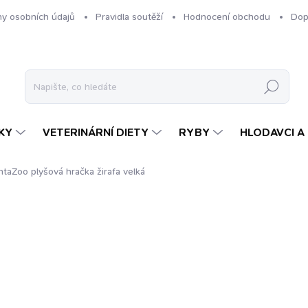
y osobních údajů
Pravidla soutěží
Hodnocení obchodu
Dop
Hledat
KY
VETERINÁRNÍ DIETY
RYBY
HLODAVCI A 
ntaZoo plyšová hračka žirafa velká
ení
ZNAČKA:
FANTAZOO
329 Kč
Měrná
SKLADEM
cena: