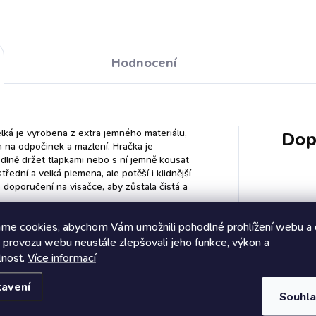
Hodnocení
elká je vyrobena z extra jemného materiálu,
Dop
 na odpočinek a mazlení. Hračka je
odlně držet tlapkami nebo s ní jemně kousat
ední a velká plemena, ale potěší i klidnější
e doporučení na visačce, aby zůstala čistá a
Katego
me cookies, abychom Vám umožnili pohodlné prohlížení webu a 
 provozu webu neustále zlepšovali jeho funkce, výkon a
Hmotn
lnost.
Více informací
tavení
EAN
:
Souhl