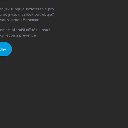
e: Jak funguje fyzioterapie pro
proč ji váš mazlíček potřebuje?
vor s Jarkou Brinkman
emoci přenáší klíště na psa?
ky, léčba a prevence
chiv