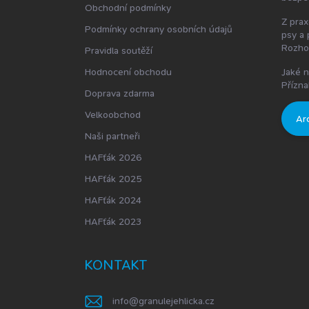
Obchodní podmínky
Z prax
Podmínky ochrany osobních údajů
psy a 
Rozho
Pravidla soutěží
Hodnocení obchodu
Jaké n
Přízna
Doprava zdarma
Velkoobchod
Ar
Naši partneři
HAFťák 2026
HAFťák 2025
HAFťák 2024
HAFťák 2023
KONTAKT
info
@
granulejehlicka.cz