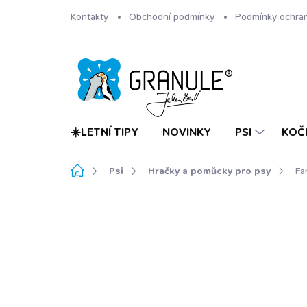
Přejít
Kontakty
Obchodní podmínky
Podmínky ochran
na
obsah
☀️LETNÍ TIPY
NOVINKY
PSI
KOČ
Domů
Psi
Hračky a pomůcky pro psy
Fa
Neohodnoceno
Podrobnosti hodnoc
NOVINKA