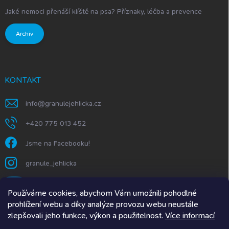
Jaké nemoci přenáší klíště na psa? Příznaky, léčba a prevence
Archiv
KONTAKT
info
@
granulejehlicka.cz
+420 775 013 452
Jsme na Facebooku!
granule_jehlicka
https://www.youtube.com/@GranuleJehlička
Používáme cookies, abychom Vám umožnili pohodlné
prohlížení webu a díky analýze provozu webu neustále
zlepšovali jeho funkce, výkon a použitelnost.
Více informací
Granule Jehlička.SK