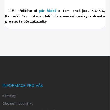
TIP:
Přečtěte si
pár řádků
o tom, proč jsou KiS-KiS,
Kennels' Favourite a další nizozemské značky srdcovka
pro nás i naše zákazníky.
Z
á
p
a
t
í
INFORMACE PRO VÁS
Kontakty
Obchodní podmínky