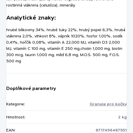
rostlinná vláknina (celulóza), minerály
Analytické znaky:
hrubé bílkoviny 34%, hrubé tuky 22%, hrubý popel 6,3%, hrubá
vláknina 2,0%, vlhkost 8%, vápník 1020%, fosfor 1,00%, sodík
0,41%, hořčík 0,08%, vitamín A 22,000 MJ, vitamín D3 2,000
MJ, vitamín C 100 mg, vitamín E 250 mg,cholin 1,000 mg, biotin
300 mcg, taurin 1,000 mg, měď 6,8 mg, M.O.S. 500 mg, F.O.S.
500 mg
Doplňkové parametry
Kategorie
:
Granule pro kočky
Hmotnost
:
2 kg
EAN
:
8717496487551