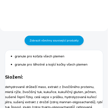
pro zdravý vývoj bohaté
činnost ledvin a jater zlepšuje
na prebiotika (FOS+MOS) ideální
činnost srdce snižuje nebezpečí
poměr omega 6 : 3 mastných
rozvoje cukrovky má pozitivní vliv
kyselin vysoký obsah bílkovin -
na stav chrupavek vysoká úroveň
vysoce stravitelné bílkoviny
nenasycených omega 6 a 3
přírodní antioxidanty
mastných kyselin reguluje PH
moči krmivo je obohaceno
o prebiotika -...
Zobrazit všechny související produkty
granule pro koťata všech plemen
granule pro těhotné a kojící kočky všech plemen
Složení:
dehydrované drůbeží maso, extrakt z živočišného proteinu,
mletá rýže, živočišný tuk, kukuřice, kukuřičný gluten, ječmen,
sušené řepní řízky, celá vejce v prášku, hydrolyzovaná kuřecí
játra, sušený extrakt z droždí (zdroj mannan-oligosacharidů), rybí
tuk (losos), inulin (zdroj frukto-oligosacharidů), rafinovaná