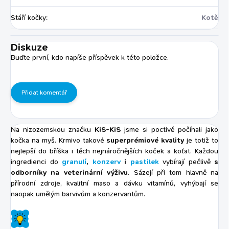
Stáří kočky
:
Kotě
Diskuze
Buďte první, kdo napíše příspěvek k této položce.
Přidat komentář
Na nizozemskou značku
KiS-KiS
jsme si poctivě počíhali jako
kočka na myš. Krmivo takové
superprémiové kvality
je totiž to
nejlepší do bříška i těch nejnáročnějších koček a koťat. Každou
ingredienci do
granulí
,
konzerv
i
pastilek
vybírají pečlivě
s
odborníky na veterinární výživu
. Sázejí při tom hlavně na
přírodní zdroje, kvalitní maso a dávku vitamínů, vyhýbají se
naopak umělým barvivům a konzervantům.