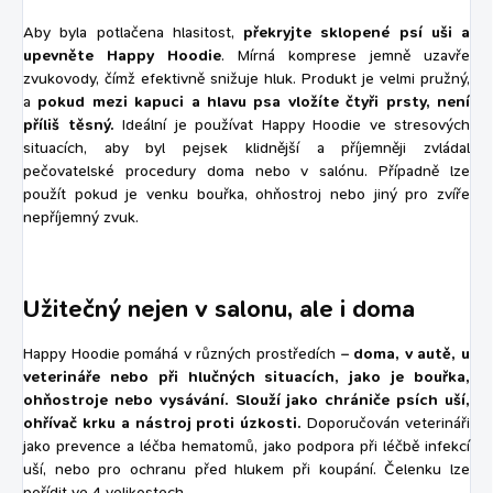
Aby byla potlačena hlasitost,
překryjte sklopené psí uši a
upevněte Happy Hoodie
. Mírná komprese jemně uzavře
zvukovody, čímž efektivně snižuje hluk. Produkt je velmi pružný,
a
pokud mezi kapuci a hlavu psa vložíte čtyři prsty, není
příliš těsný.
Ideální je používat Happy Hoodie ve stresových
situacích, aby byl pejsek klidnější a příjemněji zvládal
pečovatelské procedury doma nebo v salónu. Případně lze
použít pokud je venku bouřka, ohňostroj nebo jiný pro zvíře
nepříjemný zvuk.
Užitečný nejen v salonu, ale i doma
Happy Hoodie pomáhá v různých prostředích –
doma, v autě, u
veterináře nebo při hlučných situacích, jako je bouřka,
ohňostroje nebo vysávání. Slouží jako chrániče psích uší,
ohřívač krku a nástroj proti úzkosti.
Doporučován veterináři
jako prevence a léčba hematomů, jako podpora při léčbě infekcí
uší, nebo pro ochranu před hlukem při koupání. Čelenku lze
pořídit ve 4 velikostech.