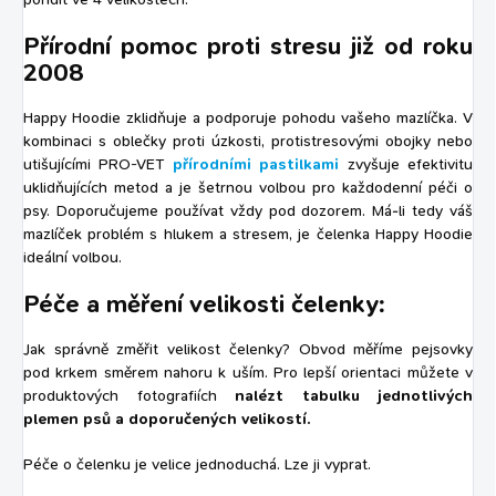
Přírodní pomoc proti stresu již od roku
2008
Happy Hoodie zklidňuje a podporuje pohodu vašeho mazlíčka. V
kombinaci s oblečky proti úzkosti, protistresovými obojky nebo
utišujícími PRO-VET
přírodními pastilkami
zvyšuje efektivitu
uklidňujících metod a je šetrnou volbou pro každodenní péči o
psy. Doporučujeme používat vždy pod dozorem. Má-li tedy váš
mazlíček problém s hlukem a stresem, je čelenka Happy Hoodie
ideální volbou.
Péče a měření velikosti čelenky:
Jak správně změřit velikost čelenky? Obvod měříme pejsovky
pod krkem směrem nahoru k uším. Pro lepší orientaci můžete v
produktových fotografiích
nalézt tabulku jednotlivých
plemen psů a doporučených velikostí.
Péče o čelenku je velice jednoduchá. Lze ji vyprat.