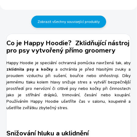
proti bakteriím, plísním a
kvasinkám pro...
Zobrazit všechny související produkty
Co je Happy Hoodie? Zklidňující nástroj
pro psy vytvořený přímo groomery
Happy Hoodie je speciální ochranná pomůcka navržená tak, aby
zklidnila psy a kočky
a ochránila je před hlasitými zvuky a
proudem vzduchu při sušení, bouřce nebo ohňostroji. Díky
jemnému tlaku kolem hlavy snižuje stres a vytváří bezpečnější
prostředí pro nervózní či citlivé psy nebo kočky při činnostech
jako je stříhání drápků, trimování, česání nebo koupání.
Používáním Happy Hoodie ušetříte čas v salonu, koupelně a
ušetříte zvířátku zbytečný stres.
Snižování hluku a uklidnění