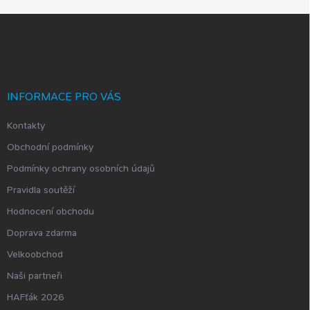
Z
á
p
a
t
í
INFORMACE PRO VÁS
Kontakty
Obchodní podmínky
Podmínky ochrany osobních údajů
Pravidla soutěží
Hodnocení obchodu
Doprava zdarma
Velkoobchod
Naši partneři
HAFťák 2026