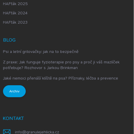
HAFťák 2025
HAFťák 2024
HAFťák 2023
BLOG
Psi a letní grilovačky: jak na to bezpečně
Z praxe: Jak funguje fyzioterapie pro psy a proč ji váš mazlíček
potřebuje? Rozhovor s Jarkou Brinkman
Jaké nemoci přenáší klíště na psa? Příznaky, léčba a prevence
Archiv
KONTAKT
info
@
granulejehlicka.cz