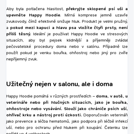
Aby byla potlačena hlasitost,
překryjte sklopené psí uši a
upevněte Happy Hoodie
. Mírná komprese jemně uzavře
zvukovody, čímž efektivně snižuje hluk. Produkt je velmi pružný,
a
pokud mezi kapuci a hlavu psa vložíte čtyři prsty, není
příliš těsný.
Ideální je používat Happy Hoodie ve stresových
situacích, aby byl pejsek klidnější a příjemněji zvládal
pečovatelské procedury doma nebo v salónu. Případně lze
použít pokud je venku bouřka, ohňostroj nebo jiný pro zvíře
nepříjemný zvuk.
Užitečný nejen v salonu, ale i doma
Happy Hoodie pomáhá v různých prostředích –
doma, v autě, u
veterináře nebo při hlučných situacích, jako je bouřka,
ohňostroje nebo vysávání. Slouží jako chrániče psích uší,
ohřívač krku a nástroj proti úzkosti.
Doporučován veterináři
jako prevence a léčba hematomů, jako podpora při léčbě infekcí
uší, nebo pro ochranu před hlukem při koupání. Čelenku lze
pořídit ve 4 velikostech.