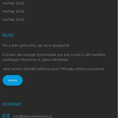
HAFťák 2025
HAFťák 2024
HAFťák 2023
BLOG
Psi a letní grilovačky: jak na to bezpečně
Z praxe: Jak funguje fyzioterapie pro psy a proč ji váš mazlíček
potřebuje? Rozhovor s Jarkou Brinkman
Jaké nemoci přenáší klíště na psa? Příznaky, léčba a prevence
Archiv
KONTAKT
info
@
granulejehlicka.cz