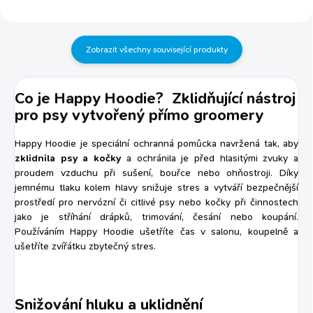
proti bakteriím, plísním a
kvasinkám pro...
Zobrazit všechny související produkty
Co je Happy Hoodie? Zklidňující nástroj
pro psy vytvořený přímo groomery
Happy Hoodie je speciální ochranná pomůcka navržená tak, aby
zklidnila psy a kočky
a ochránila je před hlasitými zvuky a
proudem vzduchu při sušení, bouřce nebo ohňostroji. Díky
jemnému tlaku kolem hlavy snižuje stres a vytváří bezpečnější
prostředí pro nervózní či citlivé psy nebo kočky při činnostech
jako je stříhání drápků, trimování, česání nebo koupání.
Používáním Happy Hoodie ušetříte čas v salonu, koupelně a
ušetříte zvířátku zbytečný stres.
Snižování hluku a uklidnění