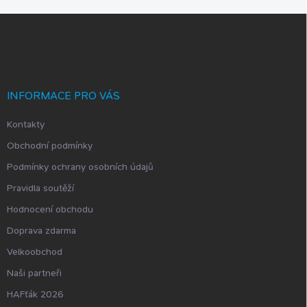
Z
á
p
a
t
í
INFORMACE PRO VÁS
Kontakty
Obchodní podmínky
Podmínky ochrany osobních údajů
Pravidla soutěží
Hodnocení obchodu
Doprava zdarma
Velkoobchod
Naši partneři
HAFťák 2026