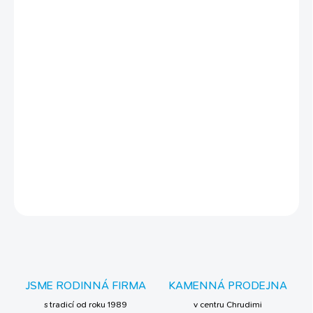
kapsička pro kočky všech plemen a věku
jemné, šťavnaté kousky masa z kuřete
obsahuje kvalitní bílkoviny a aminokyseliny
čistě přírodní produkt
vysoce kvalitní suroviny
bez chemických konzervantů a dochucovadel
bez obilovin
DETAILNÍ INFORMACE
ZEPTAT SE
JSME RODINNÁ FIRMA
KAMENNÁ PRODEJNA
s tradicí od roku 1989
v centru Chrudimi