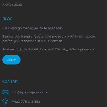
HAFťák 2023
BLOG
Psi a letní grilovačky: jak na to bezpečně
Z praxe: Jak funguje fyzioterapie pro psy a proč ji váš mazlíček
potřebuje? Rozhovor s Jarkou Brinkman
Jaké nemoci přenáší klíště na psa? Příznaky, léčba a prevence
Archiv
KONTAKT
info
@
granulejehlicka.cz
+420 775 013 452