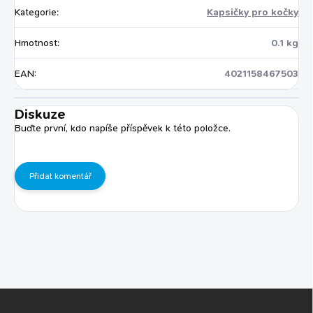
Kategorie
:
Kapsičky pro kočky
Hmotnost
:
0.1 kg
EAN
:
4021158467503
Diskuze
Buďte první, kdo napíše příspěvek k této položce.
Přidat komentář
Z
á