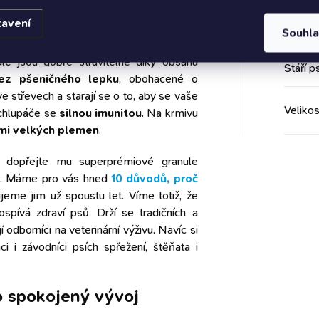
á semínka a kapku lososového oleje pro
tavení
chytaným složením tak granule podporují
EAN
:
Souhl
olestí
a starají se o zdravé trávení s
ule jsou dobře stravitelné díky obsahu
Stáří p
ez pšeničného lepku
, obohacené o
ve střevech a starají se o to, aby se vaše
Velikos
chlupáče se
silnou imunitou
. Na krmivu
elmi velkých plemen
.
, dopřejte mu superprémiové granule
e
. Máme pro vás hned
10 důvodů, proč
jeme jim už spoustu let. Víme totiž, že
rospívá zdraví psů. Drží se tradičních a
í odborníci na veterinární výživu. Navíc si
 i závodníci psích spřežení, štěňata i
 o spokojený vývoj