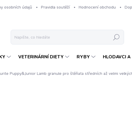
y osobních údajů
Pravidla soutěží
Hodnocení obchodu
Dop
Hledat
KY
VETERINÁRNÍ DIETY
RYBY
HLODAVCI A 
ourite Puppy&Junior Lamb
granule pro štěňata středních až velmi velký
NAČKA:
KENNELS' FAVOURITE
od
499 Kč
Měrná
cena:
ZVOLTE VARIANTU