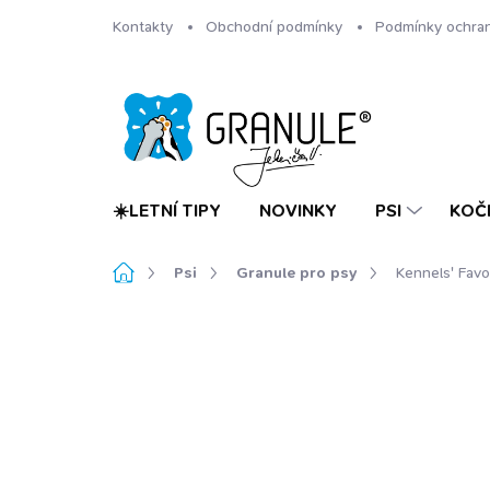
Přejít
Kontakty
Obchodní podmínky
Podmínky ochran
na
obsah
☀️LETNÍ TIPY
NOVINKY
PSI
KOČ
Domů
Psi
Granule pro psy
Kennels' Fav
6 hodnocení
Podrobnosti hodnocení
Z
TIP
BESTSELLER