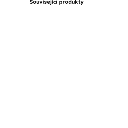
Související produkty
TIP
TIP
BESTS
SKLADEM
Lososový olej PRO-VET
PR
500 ml
g
100
349 Kč
psy
28
Měrná
349 Kč / 1 ks
cena:
Měr
214
Do košíku
cena