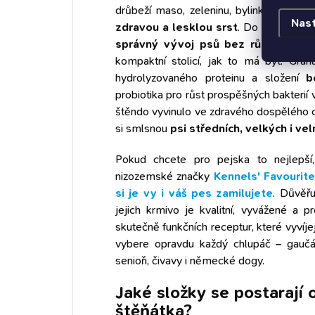
drůbeží maso, zeleninu, bylinky, dýňov
Nas
zdravou a lesklou srst
. Do detailu vy
správný vývoj psů bez růstových b
kompaktní stolicí, jak to má být. Gran
hydrolyzovaného proteinu a složení
b
probiotika pro růst prospěšných bakterií 
štěndo vyvinulo ve zdravého dospělého 
si smlsnou
psi středních, velkých i v
Pokud chcete pro pejska to nejlepší
nizozemské značky
Kennels' Favourit
si je vy i váš pes zamilujete
. Důvěřu
jejich krmivo je kvalitní, vyvážené a p
skutečně funkčních receptur, které vyvíjej
vybere opravdu každý chlupáč – gaučáci
senioři, čivavy i německé dogy.
Jaké složky se postarají
štěňátka?