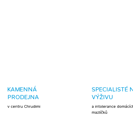
receptura bez pšeničn
CO VÁŠ MAZLÍČEK 
mám jako v pokojíčku. Mňam 
DETAILNÍ INFORMACE
KAMENNÁ
SPECIALISTÉ 
PRODEJNA
VÝŽIVU
v centru Chrudimi
a intolerance domácíc
mazlíčků