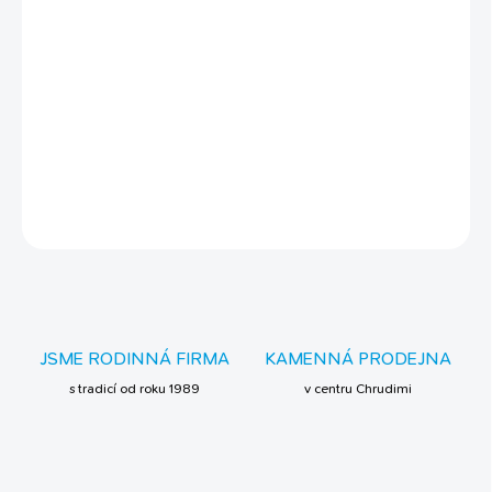
jako luxusní wellness a ten nejlepší start do nového dne. Top
Fresh písek je prostě můj každodenní
must-have
. Vyčistí mi
kožíšek až ke kůži, zbaví mě mastnoty, a i když v kleci občas
šéfuju celému vesmíru, po téhle písečné lázni jsem ten nejměkčí
a nejvysmátější parťák pod sluncem.
DETAILNÍ INFORMACE
ZEPTAT SE
JSME RODINNÁ FIRMA
KAMENNÁ PRODEJNA
s tradicí od roku 1989
v centru Chrudimi