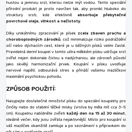
hustou a jemnou srst, kterou nelze mýt vodou. Tento speciální
přírodní produkt je proto navržen tak, aby pronikl hluboko do
struktury srsti, kde efektivně
absorbuje přebytečné
povrchové oleje, vlhkost a nečistoty
.
Díky unikátnímu zpracování je písek
zcela zbaven prachu a
choroboplodných zárodků
, což minimalizuje riziko podráždění
očí nebo dýchacích cest, které je u běžných písků velmi časté.
Pravidelná denní koupel v tomto ultra měkkém písku udržuje srst
zvířat nejen dokonale čistou a nadýchanou, ale zároveň působí
jako skvělý harmonizační prvek. Koupání v písku uvolňuje
nervové napětí, odbourává stres a přináší vašemu mazlíčkovi
maximální psychickou pohodu.
ZPŮSOB POUŽITÍ:
Nasypejte dostatečné množství písku do speciální koupelny pro
činčily nebo do stabilní těžké misky (vrstva by měla mít cca 3–5
cm). Koupelnu nabídněte zvířeti
každý den na 15 až 30 minut
,
ideálně večer, kdy jsou zvířata nejaktivnější. Místo pro koupání si
váš mazlíček okamžitě zamiluje a po seznámení s přípravkem do
něj sám s nadšením skočí.