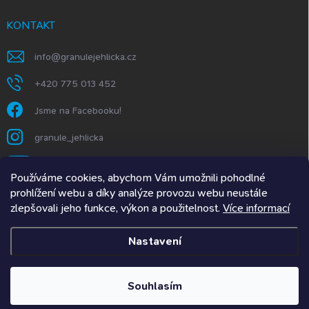
KONTAKT
info
@
granulejehlicka.cz
+420 775 013 452
Jsme na Facebooku!
granule_jehlicka
https://www.youtube.com/@GranuleJehlička
Používáme cookies, abychom Vám umožnili pohodlné
prohlížení webu a díky analýze provozu webu neustále
zlepšovali jeho funkce, výkon a použitelnost.
Více informací
Granule Jehlička.SK
Nastavení
Copyright 2026
Granulejehlicka.cz
. Všechna práva vyhrazena.
Upravit
nastavení cookies
Souhlasím
Vytvořil Shoptet