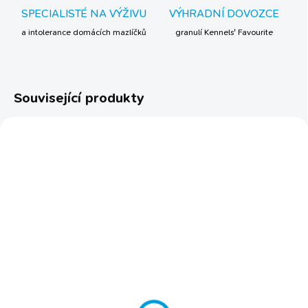
SPECIALISTÉ NA VÝŽIVU
VÝHRADNÍ DOVOZCE
a intolerance domácích mazlíčků
granulí Kennels' Favourite
Související produkty
TIP
BESTSELLER
SKLADEM
SKLADEM
Přípravek pro činčily
Krmení pro činčily Witte
proti zánětu Witte
Molen PUUR
Molen Fungi stop 20 g
119 Kč
od