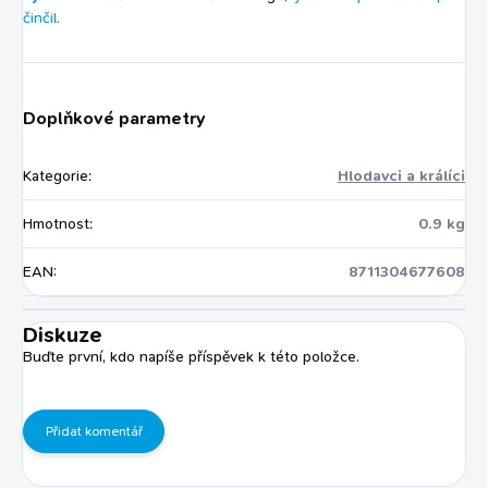
činčil.
Doplňkové parametry
Kategorie
:
Hlodavci a králíci
Hmotnost
:
0.9 kg
EAN
:
8711304677608
Diskuze
Buďte první, kdo napíše příspěvek k této položce.
Přidat komentář