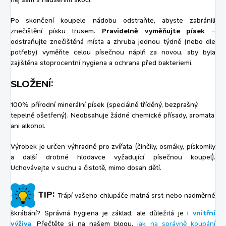
Po skončení koupele nádobu odstraňte, abyste zabránili
znečištění písku trusem.
Pravidelně vyměňujte písek
–
odstraňujte znečištěná místa a zhruba jednou týdně (nebo dle
potřeby) vyměňte celou písečnou náplň za novou, aby byla
zajištěna stoprocentní hygiena a ochrana před bakteriemi.
SLOŽENÍ:
100% přírodní minerální písek (speciálně tříděný, bezprašný,
tepelně ošetřený). Neobsahuje žádné chemické přísady, aromata
ani alkohol.
Výrobek je určen výhradně pro zvířata (činčily, osmáky, pískomily
a další drobné hlodavce vyžadující písečnou koupel).
Uchovávejte v suchu a čistotě, mimo dosah dětí.
TIP:
Trápí vašeho chlupáče matná srst nebo nadměrné
škrábání? Správná hygiena je základ, ale důležitá je i
vnitřní
výživa
. Přečtěte si na našem blogu,
jak na správně koupání