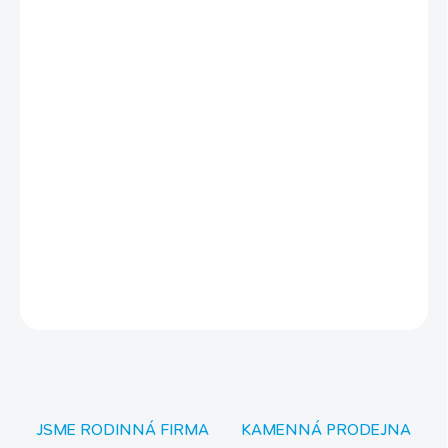
−
+
Přidat do košíku
Výhody tohoto krmení:
vyvážená potrava
snadno ve vodě měkne
pigmenty zvýrazňující zbarvení
nekalí vodu
vysoký obsah bílkovin
DETAILNÍ INFORMACE
ZEPTAT SE
JSME RODINNÁ FIRMA
KAMENNÁ PRODEJNA