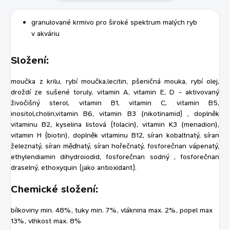
granulované krmivo pro široké spektrum malých ryb
v akváriu
Složení:
moučka z krilu, rybí moučka,lecitin, pšeničná mouka, rybí olej,
droždí ze sušené toruly, vitamin A, vitamin E, D - aktivovaný
živočišný sterol, vitamin B1, vitamin C, vitamin B5,
inositol,cholin,vitamin B6, vitamin B3 (nikotinamid) , doplněk
vitaminu B2, kyselina listová (folacin), vitamin K3 (menadion),
vitamin H (biotin), doplněk vitaminu B12, síran kobaltnatý, síran
železnatý, síran měďnatý, síran hořečnatý, fosforečnan vápenatý,
ethylendiamin dihydroiodid, fosforečnan sodný , fosforečnan
draselný, ethoxyquin (jako antioxidant).
Chemické složení:
bílkoviny min. 48%, tuky min. 7%, vláknina max. 2%, popel max
13%, vlhkost max. 8%