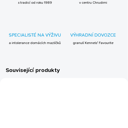
s tradicí od roku 1989
v centru Chrudimi
SPECIALISTÉ NA VÝŽIVU
VÝHRADNÍ DOVOZCE
a intolerance domácích mazlíčků
granulí Kennels' Favourite
Související produkty
BESTSELLER
SKLADEM
SKLADEM