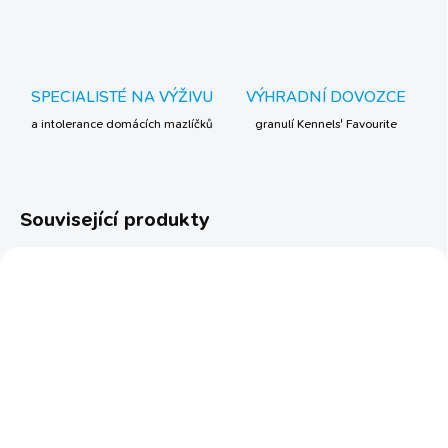
SPECIALISTÉ NA VÝŽIVU
VÝHRADNÍ DOVOZCE
a intolerance domácích mazlíčků
granulí Kennels' Favourite
Související produkty
BESTSELLER
SKLADEM
SKLADEM