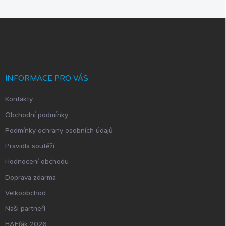
Z
á
p
a
t
í
INFORMACE PRO VÁS
Kontakty
Obchodní podmínky
Podmínky ochrany osobních údajů
Pravidla soutěží
Hodnocení obchodu
Doprava zdarma
Velkoobchod
Naši partneři
HAFťák 2026