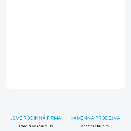
−
+
Přidat do košíku
Výhody tohoto krmení:
vyvážená potrava
obsahuje česnek
nestoupá hmotnost ryb
obsahuje vitamíny, včetně stabilizovaného vitamínu C
DETAILNÍ INFORMACE
ZEPTAT SE
JSME RODINNÁ FIRMA
KAMENNÁ PRODEJNA
s tradicí od roku 1989
v centru Chrudimi