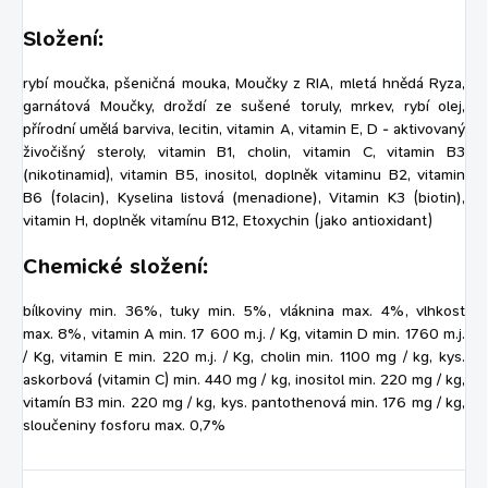
Složení:
rybí moučka, pšeničná mouka, Moučky z RIA, mletá hnědá Ryza,
garnátová Moučky, droždí ze sušené toruly, mrkev, rybí olej,
přírodní umělá barviva, lecitin, vitamin A, vitamin E, D - aktivovaný
živočišný steroly, vitamin B1, cholin, vitamin C, vitamin B3
(nikotinamid), vitamin B5, inositol, doplněk vitaminu B2, vitamin
B6 (folacin), Kyselina listová (menadione), Vitamin K3 (biotin),
vitamin H, doplněk vitamínu B12, Etoxychin (jako antioxidant)
Chemické složení:
bílkoviny min. 36%, tuky min. 5%, vláknina max. 4%, vlhkost
max. 8%, vitamin A min. 17 600 m.j. / Kg, vitamin D min. 1760 m.j.
/ Kg, vitamin E min. 220 m.j. / Kg, cholin min. 1100 mg / kg, kys.
askorbová (vitamin C) min. 440 mg / kg, inositol min. 220 mg / kg,
vitamín B3 min. 220 mg / kg, kys. pantothenová min. 176 mg / kg,
sloučeniny fosforu max. 0,7%