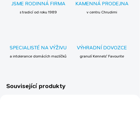
JSME RODINNÁ FIRMA
KAMENNÁ PRODEJNA
s tradicí od roku 1989
v centru Chrudimi
SPECIALISTÉ NA VÝŽIVU
VÝHRADNÍ DOVOZCE
a intolerance domácích mazlíčků
granulí Kennels' Favourite
Související produkty
TIP
TIP
BESTSELLER