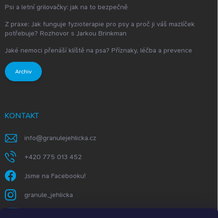
Psi a letní grilovačky: jak na to bezpečně
Z praxe: Jak funguje fyzioterapie pro psy a proč ji váš mazlíček
potřebuje? Rozhovor s Jarkou Brinkman
Jaké nemoci přenáší klíště na psa? Příznaky, léčba a prevence
Archiv
KONTAKT
info
@
granulejehlicka.cz
+420 775 013 452
Jsme na Facebooku!
granule_jehlicka
https://www.youtube.com/@GranuleJehlička