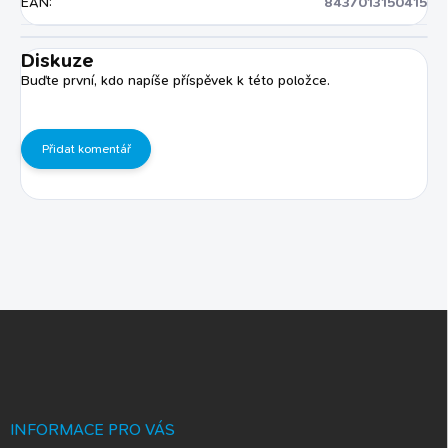
EAN
:
8437013150415
Diskuze
Buďte první, kdo napíše příspěvek k této položce.
Přidat komentář
Z
á
p
a
t
í
INFORMACE PRO VÁS