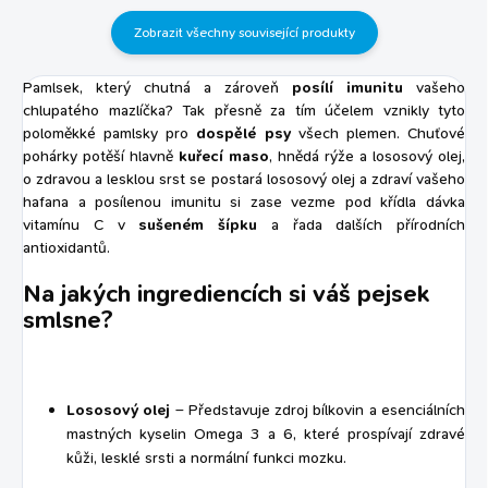
antimikrobiální látky ideální po
Zobrazit všechny související produkty
léčbě antibiotiky, při změně
krmiva,...
Pamlsek, který chutná a zároveň
posílí imunitu
vašeho
chlupatého mazlíčka? Tak přesně za tím účelem vznikly tyto
poloměkké pamlsky pro
dospělé psy
všech plemen. Chuťové
pohárky potěší hlavně
kuřecí maso
, hnědá rýže a lososový olej,
o zdravou a lesklou srst se postará lososový olej a zdraví vašeho
hafana a posílenou imunitu si zase vezme pod křídla dávka
vitamínu C v
sušeném šípku
a řada dalších přírodních
antioxidantů.
Na jakých ingrediencích si váš pejsek
smlsne?
Lososový olej
– Představuje zdroj bílkovin a esenciálních
mastných kyselin Omega 3 a 6, které prospívají zdravé
kůži, lesklé srsti a normální funkci mozku.