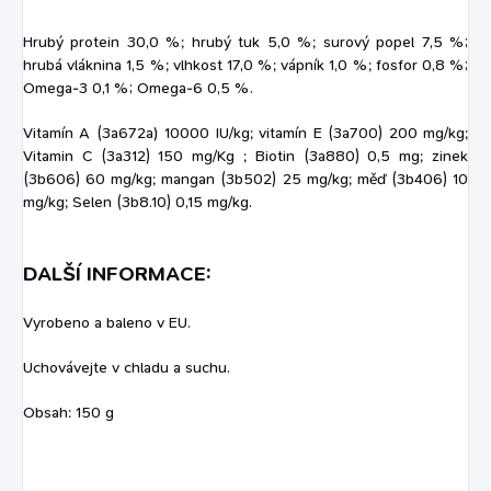
Hrubý protein 30,0 %; hrubý tuk 5,0 %; surový popel 7,5 %;
hrubá vláknina 1,5 %; vlhkost 17,0 %; vápník 1,0 %; fosfor 0,8 %;
Omega-3 0,1 %; Omega-6 0,5 %.
Vitamín A (3a672a) 10000 IU/kg; vitamín E (3a700) 200 mg/kg;
Vitamin C (3a312) 150 mg/Kg ; Biotin (3a880) 0,5 mg; zinek
(3b606) 60 mg/kg; mangan (3b502) 25 mg/kg; měď (3b406) 10
mg/kg; Selen (3b8.10) 0,15 mg/kg.
DALŠÍ INFORMACE:
Vyrobeno a baleno v EU.
Uchovávejte v chladu a suchu.
Obsah: 150 g