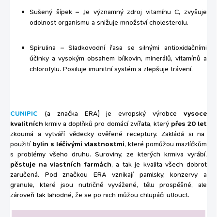
Sušený šípek
– Je významný zdroj vitamínu C, zvyšuje
odolnost organismu a snižuje množství cholesterolu.
Spirulina
– Sladkovodní řasa se silnými antioxidačními
účinky a vysokým obsahem bílkovin, minerálů, vitamínů a
chlorofylu. Posiluje imunitní systém a zlepšuje trávení.
CUNIPIC
(a značka ERA) je evropský výrobce
vysoce
kvalitních
krmiv a doplňků pro domácí zvířata, který
přes 20 let
zkoumá a vytváří vědecky ověřené receptury. Zakládá si na
použití
bylin s léčivými vlastnostmi
, které pomůžou mazlíčkům
s problémy všeho druhu. Suroviny, ze kterých krmiva vyrábí,
pěstuje na vlastních farmách
, a tak je kvalita všech dobrot
zaručená. Pod značkou ERA vznikají pamlsky, konzervy a
granule, které jsou nutričně vyvážené, tělu prospěšné, ale
zároveň tak lahodné, že se po nich můžou chlupáči utlouct.