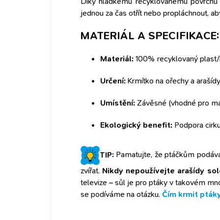
Díky hladkému recyklovanému povrchu s
jednou za čas otřít nebo propláchnout, ab
MATERIÁL A SPECIFIKACE:
Materiál:
100% recyklovaný plast/k
Určení:
Krmítko na ořechy a arašídy
Umístění:
Závěsné (vhodné pro mal
Ekologický benefit:
Podpora cirku
TIP:
Pamatujte, že ptáčkům podává
zvířat.
Nikdy nepoužívejte arašídy so
televize – sůl je pro ptáky v takovém m
se podíváme na otázku.
Čím krmit ptáky