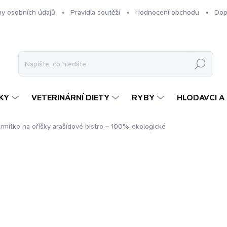
y osobních údajů
Pravidla soutěží
Hodnocení obchodu
Dop
Hledat
KY
VETERINÁRNÍ DIETY
RYBY
HLODAVCI A 
krmítko na oříšky
arašídové bistro – 100% ekologické
ení
ZNAČKA:
ERDTMANN
89 Kč
Měrná
89 Kč / 1 ks
cena:
SKLADEM