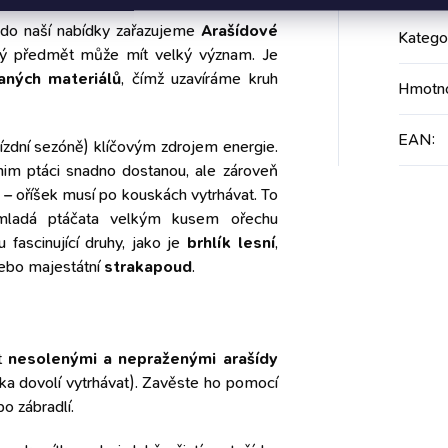
o do naší nabídky zařazujeme
Arašídové
Katego
alý předmět může mít velký význam. Je
aných materiálů
, čímž uzavíráme kruh
Hmotn
EAN
:
nízdní sezóně) klíčovým zdrojem energie.
 nim ptáci snadno dostanou, ale zároveň
 oříšek musí po kouskách vytrhávat. To
 mladá ptáčata velkým kusem ořechu
 fascinující druhy, jako je
brhlík lesní
,
 nebo majestátní
strakapoud
.
it
nesolenými a nepraženými arašídy
ka dovolí vytrhávat). Zavěste ho pomocí
o zábradlí.