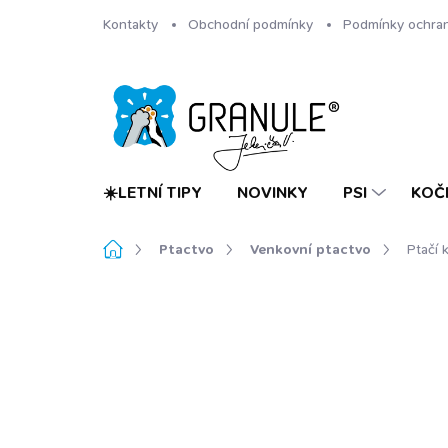
Přejít
Kontakty
Obchodní podmínky
Podmínky ochran
na
obsah
☀️LETNÍ TIPY
NOVINKY
PSI
KOČ
Domů
Ptactvo
Venkovní ptactvo
Ptačí 
Neohodnoceno
Podrobnosti hodnoc
TIP