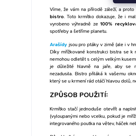
Víme, že vám na přírodě záleží, a prot
bistro
. Toto krmítko dokazuje, že i m
vyrobeno výhradně ze
100% recyklov
spotřeby a šetříme planetu.
Arašídy
jsou pro ptáky v zimě (ale i v h
Díky mřížkované konstrukci bistra se k
nemohou odletět s celým velkým kusem –
je důležité hlavně na jaře, aby se
nezadusila. Bistro přiláká k vašemu oknu
který se u krmení rád otáčí hlavou dolů,
ZPŮSOB POUŽITÍ:
Krmítko stačí jednoduše otevřít a napln
(vyloupanými nebo vcelku, pokud je mříž
integrovaného poutka na větev, háček neb