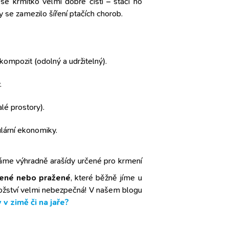
e krmítko velmi dobře čistí – stačí ho
y se zamezilo šíření ptačích chorob.
ompozit (odolný a udržitelný).
.
é prostory).
lární ekonomiky.
me výhradně arašídy určené pro krmení
lené nebo pražené
, které běžně jíme u
nožství velmi nebezpečná! V našem blogu
 v zimě či na jaře?