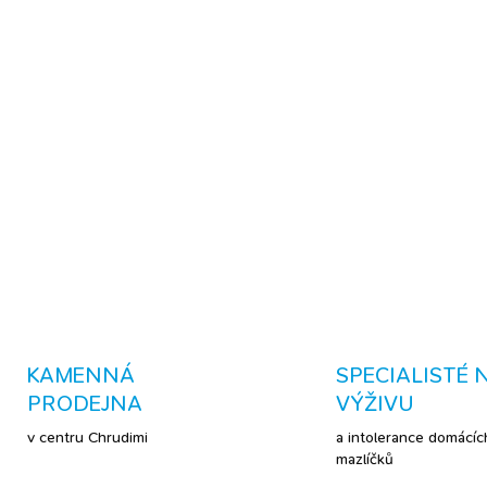
CO VAŠI OPEŘENÍ NÁ
Píp! Konečně bistro, co myslí
jako ten nejlepší energetick
krmítko z recyklátu? To nám
pro naše prťata. Takže prosím
DETAILNÍ INFORMACE
KAMENNÁ
SPECIALISTÉ 
PRODEJNA
VÝŽIVU
v centru Chrudimi
a intolerance domácíc
mazlíčků