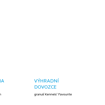
VŠTĚVNÍCI OCENÍ?
 i na naše životní prostředí.
Arašídy
jsou pro nás
ý burger – spousta tuku, bílkovin a ta chuť! Že je
 sýkorkám dává smysl, chceme přece čisté lesy i
 nasypat oříšky a nechte nás hodovat.
ZEPTAT SE
NA
VÝHRADNÍ
DOVOZCE
h
granulí Kennels' Favourite