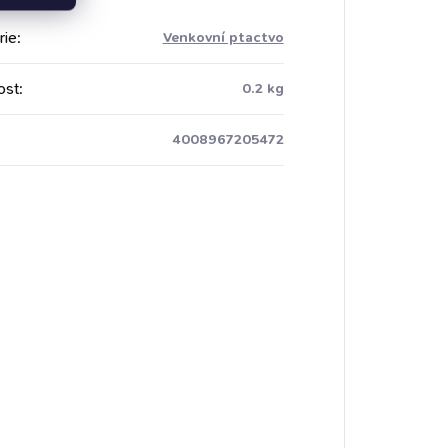
rie
:
Venkovní ptactvo
ost
:
0.2 kg
4008967205472