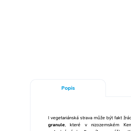
cena:
Do košíku
CO 
CO TO JE A PRO KOHO:
vete
lososový olej nejvyšší veterinární
str
kvality pro psy všech plemen
věku
vyrobený z lososa atlantského
psy
chovaného v kontrolovaném
pred
ekologickém zemědělství
ene
nerafinovaný olej, vyrobený při
a u
nízkých teplotách pro zachování
vys
prospěšných látek balený
zac
speciální vakuovou technologií,
Popis
obo
díky které je kvalita oleje
vyso
zaručená až na 20 měsíců...
I vegetariánská strava může být fakt žr
granule
, které v nizozemském Kenn