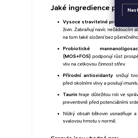
Jaké ingredience pečují 
Nas
Vysoce stravitelné proteiny
zaj
živin. Zabraňují navíc nežádoucím a
na tom také složení bez pšeničného
Probiotické mannanoligosa
(MOS+FOS)
podporují růst prospěš
vliv na celkovou činnost střev.
Přírodní antioxidanty
snižují tvo
před okolními vlivy a posilují imunitu
Taurin
hraje důležitou roli ve spr
preventivně před potenciálními srd
Nízký obsah bílkovin
usnadňuje a z
svalovou hmotu v normě.