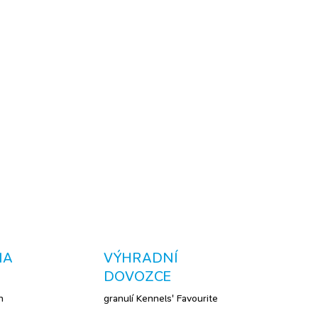
superprémiové
vegetariánské granule
pro psy
žené složení speciálně pro bezmasou stravu,
s
 pro optimální trávení,
bez přidaných barviv, aromat
pšeničného lepku, proto jsou vhodné
i pro psí
OCENÍ?
Být vegetarián je psina, když mám
ule. Kdy bude další nášup?
ZEPTAT SE
NA
VÝHRADNÍ
DOVOZCE
h
granulí Kennels' Favourite