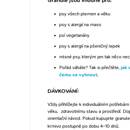
Granule jsou vhodné pro:
psy všech plemen a věku
psy s alergií na maso
psí vegetariány
psy s alergií na pšeničný lepek
mlsné psy, kterým jen tak něco ne
Pořád váháte? Tak si přečtěte,
jak 
čemu se vyhnout
.
DÁVKOVÁNÍ:
Vždy přihlížejte k individuálním potřebám 
věku, zdravotnímu stavu a prostředí. D
orientační návod. Pokud kupujete granul
krmivo postupně po dobu 4–10 dnů.