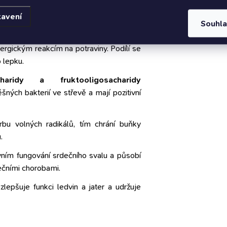
o vašeho pejska
tavení
Souhl
išťují optimální trávení a účinnou přeměnu
lergickým reakcím na potraviny. Podílí se
 lepku.
charidy a fruktooligosacharidy
ných bakterií ve střevě a mají pozitivní
rbu volných radikálů, tím chrání buňky
.
ávním fungování srdečního svalu a působí
ečními chorobami.
lepšuje funkci ledvin a jater a udržuje