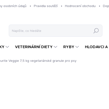
y osobních údajů
Pravidla soutěží
Hodnocení obchodu
Dop
Hledat
KY
VETERINÁRNÍ DIETY
RYBY
HLODAVCI A 
urite Veggie 7,5 kg
vegetariánské granule pro psy
ení
ZNAČKA:
KENNELS' FAVOURITE
909 Kč
Měrná
VYPRODÁNO
cena:
MOŽNOSTI DORUČENÍ