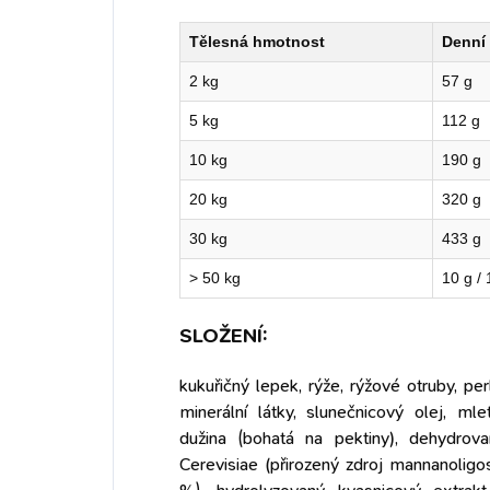
Tělesná hmotnost
Denní
2 kg
57 g
5 kg
112 g
10 kg
190 g
20 kg
320 g
30 kg
433 g
> 50 kg
10 g /
SLOŽENÍ:
kukuřičný lepek, rýže, rýžové otruby, pe
minerální látky, slunečnicový olej, ml
dužina (bohatá na pektiny), dehydrov
Cerevisiae (přirozený zdroj mannanoligo