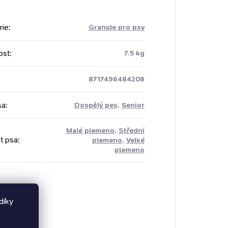
rie
:
Granule pro psy
ost
:
7.5 kg
8717496484208
sa
:
Dospělý pes
,
Senior
Malé plemeno
,
Střední
t psa
:
plemeno
,
Velké
plemeno
díky