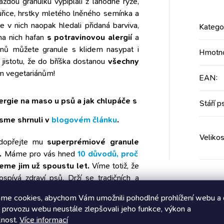
Každou granulku vypiplali z lahodné rýže,
řice, hrstky mletého lněného semínka a
 v nich naopak hledali přidaná barviva,
Katego
na nich hafan
s potravinovou alergií
a
einů můžete granule s klidem nasypat i
Hmotn
 jistotu, že do bříška dostanou
všechny
ím vegetariánům!
EAN
:
ergie na maso u psů a jak chlupáče s
Stáří p
sme shrnuli v
blogovém článku
.
Velikos
 dopřejte mu
superprémiové granule
.
Máme pro vás hned
10 důvodů, proč
eme jim už spoustu let.
Víme totiž, že
rospívá zdraví psů. Drží se tradičních a
í odborníci na veterinární výživu. Navíc si
me cookies, abychom Vám umožnili pohodlné prohlížení webu a 
 i závodníci psích spřežení, štěňata i
 provozu webu neustále zlepšovali jeho funkce, výkon a
lnost.
Více informací