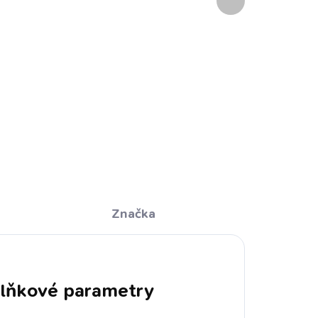
produkt
cena:
Do košíku
l
CO TO JE A PRO KOHO:
rychleschnoucí příjemný materiál
stálé barvy díky digitálnímu tisku
lé
ultralehký skladný
ci a
lak,
né
proti
Značka
soký
lňkové parametry