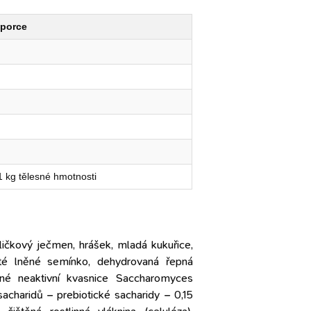
 porce
 1 kg tělesné hmotnosti
rličkový ječmen, hrášek, mladá kukuřice,
eté ​​lněné semínko, dehydrovaná řepná
ané neaktivní kvasnice Saccharomyces
sacharidů – prebiotické sacharidy – 0,15