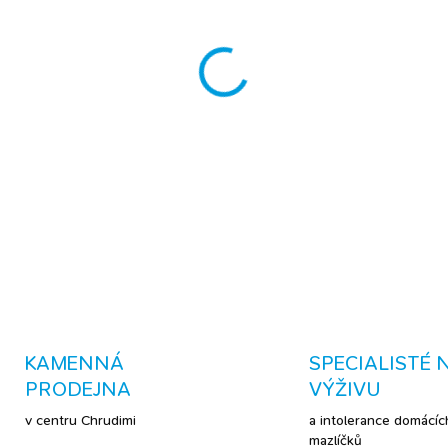
Výhody těchto granulí:
všech plemen a věku,
vyvá
rostlinnými proteiny
a oleji
a konzervantů,
bez obsahu 
alergiky.
CO VÁŠ MAZLÍČEK 
konečně faaakt žratelné gran
DETAILNÍ INFORMACE
KAMENNÁ
SPECIALISTÉ 
PRODEJNA
VÝŽIVU
v centru Chrudimi
a intolerance domácíc
mazlíčků