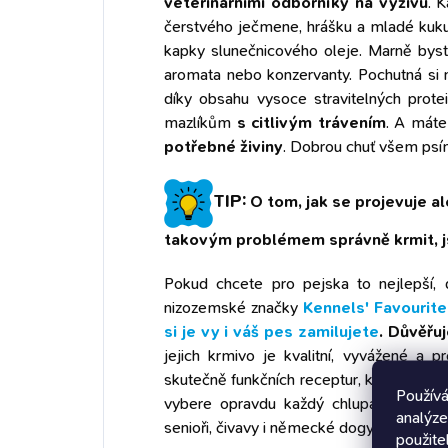
veterinárními odborníky na výživu
. 
čerstvého ječmene, hrášku a mladé kuku
kapky slunečnicového oleje. Marně byste
aromata nebo konzervanty. Pochutná si 
díky obsahu vysoce stravitelných prot
mazlíkům
s citlivým trávením
. A máte
potřebné živiny
. Dobrou chuť všem ps
TIP:
O tom, jak se projevuje al
takovým problémem správně krmit, j
Pokud chcete pro pejska to nejlepší,
nizozemské značky
Kennels' Favourite
si je vy i váš pes zamilujete
.
Důvěřuj
jejich krmivo je kvalitní, vyvážené a p
skutečně funkčních receptur, které vyvíjej
Používá
vybere opravdu každý chlupáč – gaučáci
analýze
senioři, čivavy i německé dogy.
použite