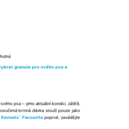
chutná
vybrat granule pro svého psa a
svého psa – jeho aktuální kondici, zátěži,
oporučená krmná dávka slouží pouze jako
e
Kennels` Favourite
poprvé, zavádějte