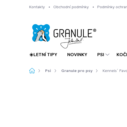
Přejít
Kontakty
Obchodní podmínky
Podmínky ochran
na
obsah
☀️LETNÍ TIPY
NOVINKY
PSI
KOČ
Domů
Psi
Granule pro psy
Kennels´ Favo
Neohodnoceno
Podrobnosti hodnoc