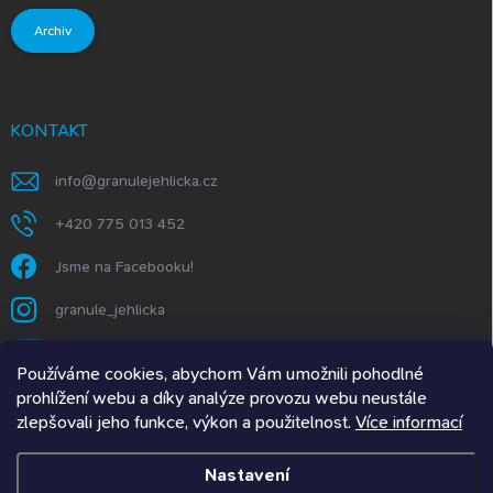
Archiv
KONTAKT
info
@
granulejehlicka.cz
+420 775 013 452
Jsme na Facebooku!
granule_jehlicka
https://www.youtube.com/@GranuleJehlička
Používáme cookies, abychom Vám umožnili pohodlné
prohlížení webu a díky analýze provozu webu neustále
zlepšovali jeho funkce, výkon a použitelnost.
Více informací
Granule Jehlička.SK
Nastavení