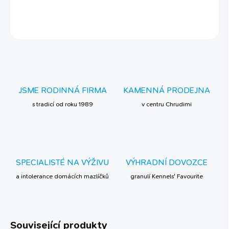
DETAILNÍ INFORMACE
ZEPTAT SE
JSME RODINNÁ FIRMA
KAMENNÁ PRODEJNA
s tradicí od roku 1989
v centru Chrudimi
SPECIALISTÉ NA VÝŽIVU
VÝHRADNÍ DOVOZCE
a intolerance domácích mazlíčků
granulí Kennels' Favourite
Související produkty