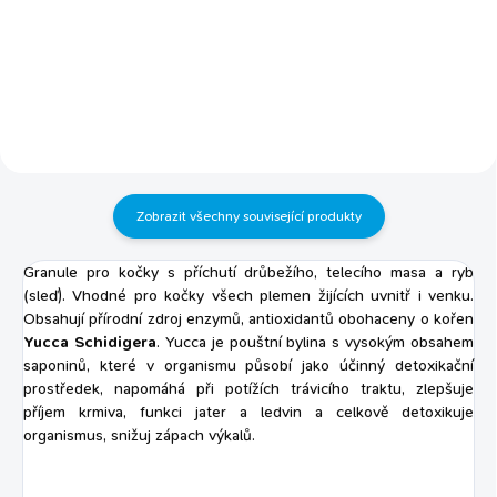
moči obsahují vysoce
dospělé kočky všech plemen
vstřebatelné bílkoviny zlepšují
kvalitní krmivo pro kočky žijící
zdraví kůže a srsti ideální poměr
doma i venku snadno stravitelné
omega 6 : 3 mastných kyselin
díky vysoce kvalitním živočišným
bohaté na prebiotika vlhkost 8%
bílkovinám delikátní chuť bohatá
kontrola zápachu extrakt z Yuccy
na hovězí a kuřecí maso a ryby s
extraktem z řasy Yucca
schidigera pro lepší střevní
mikroflóru vyvinuté odborníky na
Zobrazit všechny související produkty
veterinární...
Granule pro kočky s příchutí drůbežího, telecího masa a ryb
(sleď). Vhodné pro kočky všech plemen žijících uvnitř i venku.
Obsahují p
řírodní zdroj enzymů, antioxidantů obohaceny o kořen
Yucca Schidigera
. Yucca je pouštní bylina s vysokým obsahem
saponinů, které v organismu působí jako účinný detoxikační
prostředek, napomáhá při potížích trávicího traktu, zlepšuje
příjem krmiva, funkci jater a ledvin a celkově detoxikuje
organismus, snižuj zápach výkalů.