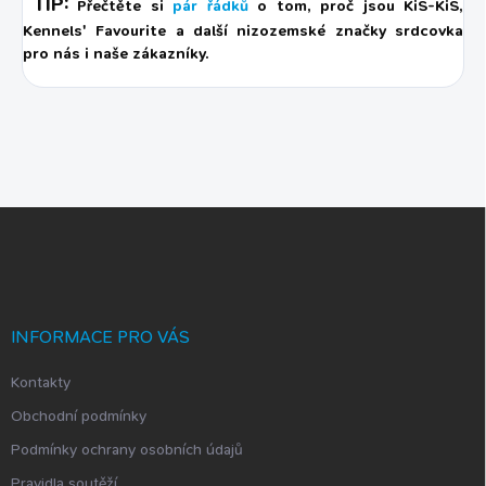
TIP:
Přečtěte si
pár řádků
o tom, proč jsou KiS-KiS,
Kennels' Favourite a další nizozemské značky srdcovka
pro nás i naše zákazníky.
Z
á
p
a
t
í
INFORMACE PRO VÁS
Kontakty
Obchodní podmínky
Podmínky ochrany osobních údajů
Pravidla soutěží