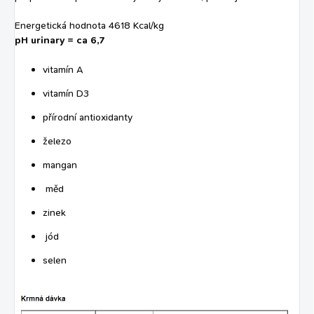
Energetická hodnota 4618 Kcal/kg
pH urinary = ca 6,7
vitamín A
vitamín D3
přírodní antioxidanty
železo
mangan
měd
zinek
jód
selen