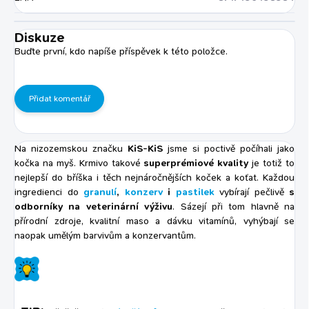
Diskuze
Buďte první, kdo napíše příspěvek k této položce.
Přidat komentář
Na nizozemskou značku
KiS-KiS
jsme si poctivě počíhali jako
kočka na myš. Krmivo takové
superprémiové kvality
je totiž to
nejlepší do bříška i těch nejnáročnějších koček a koťat. Každou
ingredienci do
granulí
,
konzerv
i
pastilek
vybírají pečlivě
s
odborníky na veterinární výživu
. Sázejí při tom hlavně na
přírodní zdroje, kvalitní maso a dávku vitamínů, vyhýbají se
naopak umělým barvivům a konzervantům.