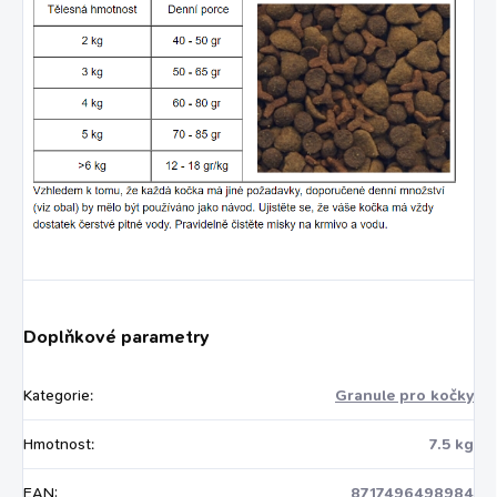
Doplňkové parametry
Kategorie
:
Granule pro kočky
Hmotnost
:
7.5 kg
EAN
:
8717496498984