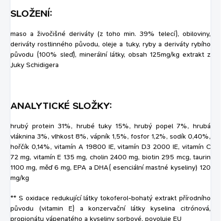
SLOŽENÍ:
maso a živočišné deriváty (z toho min. 39% telecí), obiloviny,
deriváty rostlinného původu, oleje a tuky, ryby a deriváty rybího
původu (100% sleď), minerální látky, obsah 125mg/kg extrakt z
Juky Schidigera
ANALYTICKÉ SLOŽKY:
hrubý protein 31%, hrubé tuky 15%, hrubý popel 7%, hrubá
vláknina 3%, vlhkost 8%, vápník 1,5%, fosfor 1,2%, sodík 0,40%,
hořčík 0,14%, vitamín A 19800 IE, vitamín D3 2000 IE, vitamín C
72 mg, vitamín E 135 mg, cholin 2400 mg, biotin 295 mcg, taurin
1100 mg, měď 6 mg, EPA a DHA( esenciální mastné kyseliny) 120
mg/kg
** S oxidace redukující látky tokoferol-bohatý extrakt přírodního
původu (vitamin E) a konzervační látky kyselina citrónová,
propionátu vápenatého a kyseliny sorbové, povoluje EU