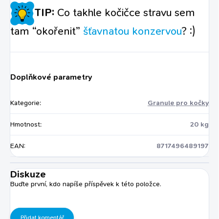
TIP:
Co takhle kočičce stravu sem
tam “okořenit”
šťavnatou konzervou
? :)
Doplňkové parametry
Kategorie
:
Granule pro kočky
Hmotnost
:
20 kg
EAN
:
8717496489197
Diskuze
Buďte první, kdo napíše příspěvek k této položce.
Přidat komentář