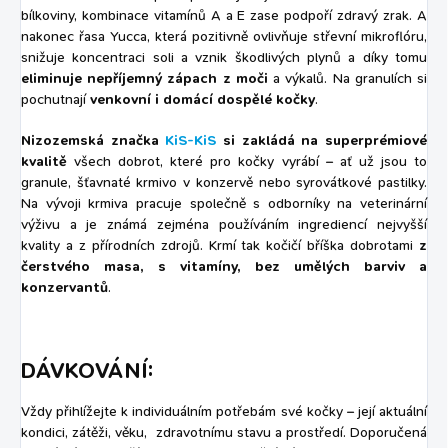
bílkoviny, kombinace vitamínů A a E zase podpoří zdravý zrak. A
nakonec řasa Yucca, která pozitivně ovlivňuje střevní mikroflóru,
snižuje koncentraci soli a vznik škodlivých plynů a díky tomu
eliminuje nepříjemný zápach z moči
a výkalů. Na granulích si
pochutnají
venkovní i domácí dospělé kočky
.
Nizozemská značka
KiS-KiS
si
zakládá na superprémiové
kvalitě
všech dobrot, které pro kočky vyrábí – ať už jsou to
granule, šťavnaté krmivo v konzervě nebo syrovátkové pastilky.
Na vývoji krmiva pracuje společně s odborníky na veterinární
výživu a je známá zejména používáním ingrediencí nejvyšší
kvality a z přírodních zdrojů. Krmí tak kočičí bříška dobrotami
z
čerstvého masa, s vitamíny, bez umělých barviv a
konzervantů
.
DÁVKOVÁNÍ:
Vždy přihlížejte k individuálním potřebám své kočky – její aktuální
kondici, zátěži, věku, zdravotnímu stavu a prostředí. Doporučená