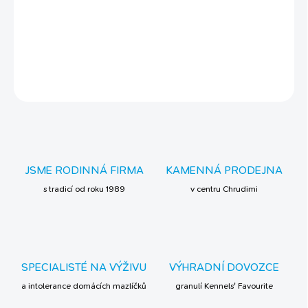
lebedím za oknem v pohodlí domova, tyhle křupavé granule
prostě žeru!
DETAILNÍ INFORMACE
ZEPTAT SE
JSME RODINNÁ FIRMA
KAMENNÁ PRODEJNA
s tradicí od roku 1989
v centru Chrudimi
SPECIALISTÉ NA VÝŽIVU
VÝHRADNÍ DOVOZCE
a intolerance domácích mazlíčků
granulí Kennels' Favourite