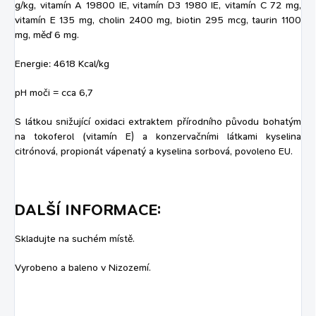
g/kg, vitamín A 19800 IE, vitamín D3 1980 IE, vitamín C 72 mg,
vitamín E 135 mg, cholin 2400 mg, biotin 295 mcg, taurin 1100
mg, měď 6 mg.
Energie: 4618 Kcal/kg
pH moči = cca 6,7
S látkou snižující oxidaci extraktem přírodního původu bohatým
na tokoferol (vitamín E) a konzervačními látkami kyselina
citrónová, propionát vápenatý a kyselina sorbová, povoleno EU.
DALŠÍ INFORMACE:
Skladujte na suchém místě.
Vyrobeno a baleno v Nizozemí.