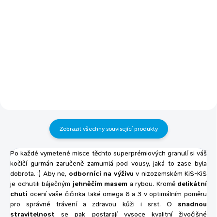
vláken Extrémně savá hrudkující
Co to je a pro koho hydratační
podestýlka Likviduje zápach
šampon pro psy a kočky všech
během několika sekund Šetrná k
plemen vhodný pro dlouhou a
životnímu prostředí Kočkolit
luxusní srst s norkovým olejem
vhodný i pro koťata nebo citlivé
pro lepší rozčesávání dodává
kočky Bezprašná a tedy vhodná
srsti hebkost a lesk
pro astmatiky Kompostovatelná,
koncentrovaný šampon, bez
lze spláchnout i do toalety V
parabenů
papírových obalech šetrných k...
Zobrazit všechny související produkty
Po každé vymetené misce těchto superprémiových granulí si váš
kočičí gurmán zaručeně zamumlá pod vousy, jaká to zase byla
dobrota. :) Aby ne,
odborníci na výživu
v nizozemském KiS-KiS
je ochutili báječným
jehněčím masem
a rybou. Kromě
delikátní
chuti
ocení vaše čičinka také omega 6 a 3 v optimálním poměru
pro správné trávení a zdravou kůži i srst. O
snadnou
stravitelnost
se pak postarají vysoce kvalitní živočišné