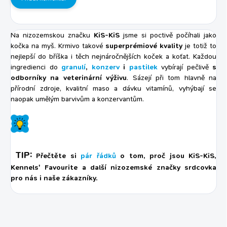
Na nizozemskou značku
KiS-KiS
jsme si poctivě počíhali jako
kočka na myš. Krmivo takové
superprémiové kvality
je totiž to
nejlepší do bříška i těch nejnáročnějších koček a koťat. Každou
ingredienci do
granulí
,
konzerv
i
pastilek
vybírají pečlivě
s
odborníky na veterinární výživu
. Sázejí při tom hlavně na
přírodní zdroje, kvalitní maso a dávku vitamínů, vyhýbají se
naopak umělým barvivům a konzervantům.
TIP:
Přečtěte si
pár řádků
o tom, proč jsou KiS-KiS,
Kennels' Favourite a další nizozemské značky srdcovka
pro nás i naše zákazníky.