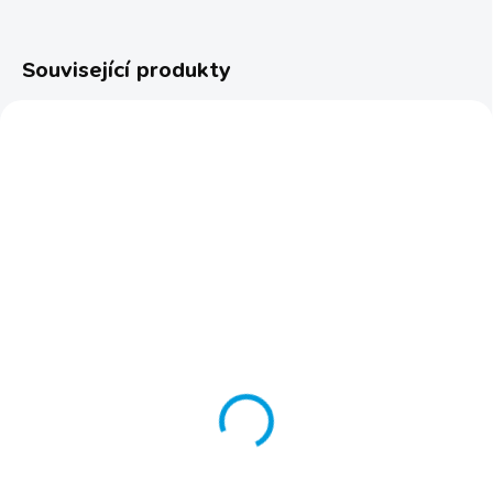
Související produkty
TIP
TIP
ECO FRIENDLY
ECO FRIENDLY
VYPRODÁNO
SKLADEM
Stelivo pro kočky
Šampon pro hydrataci
SoftCat tráva
Lady Vision 200 ml
499 Kč
od
šampon pro dlouhou a
luxusní srst
Detail
329 Kč
CO TO JE A PRO KOHO: Stelivo
Do košíku
pro kočky ze 100% rostlinných