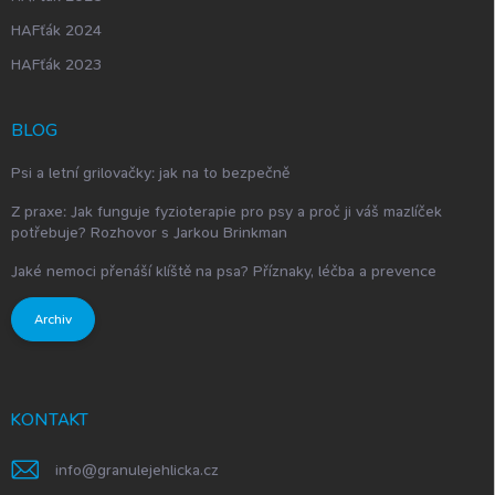
HAFťák 2024
HAFťák 2023
BLOG
Psi a letní grilovačky: jak na to bezpečně
Z praxe: Jak funguje fyzioterapie pro psy a proč ji váš mazlíček
potřebuje? Rozhovor s Jarkou Brinkman
Jaké nemoci přenáší klíště na psa? Příznaky, léčba a prevence
Archiv
KONTAKT
info
@
granulejehlicka.cz