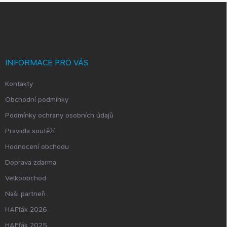
Z
á
p
a
t
í
INFORMACE PRO VÁS
Kontakty
Obchodní podmínky
Podmínky ochrany osobních údajů
Pravidla soutěží
Hodnocení obchodu
Doprava zdarma
Velkoobchod
Naši partneři
HAFťák 2026
HAFťák 2025