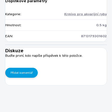
Doplňkové parametry
Kategorie
:
Krmivo pro akvarijní ryby
Hmotnost
:
0.5 kg
EAN
:
8713179301602
Diskuze
Buďte první, kdo napíše příspěvek k této položce.
Přidat komentář