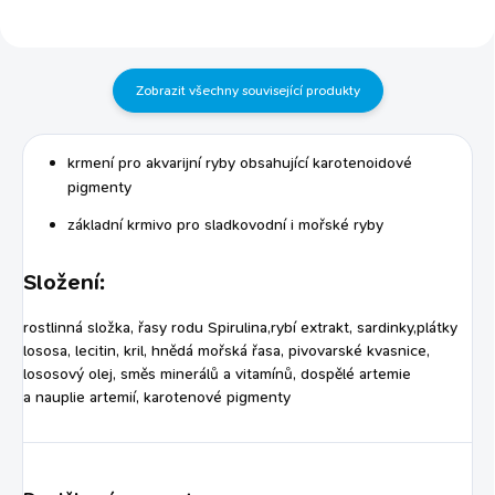
prostředí a stimulace produkce
enzymů, což vede ke zvýšení
růstu...
Zobrazit všechny související produkty
krmení pro akvarijní ryby obsahující karotenoidové
pigmenty
základní krmivo pro sladkovodní i mořské ryby
Složení:
rostlinná složka, řasy rodu Spirulina,rybí extrakt, sardinky,plátky
lososa, lecitin, kril, hnědá mořská řasa, pivovarské kvasnice,
lososový olej, směs minerálů a vitamínů, dospělé artemie
a nauplie artemií, karotenové pigmenty