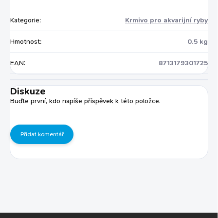
Kategorie
:
Krmivo pro akvarijní ryby
Hmotnost
:
0.5 kg
EAN
:
8713179301725
Diskuze
Buďte první, kdo napíše příspěvek k této položce.
Přidat komentář
Z