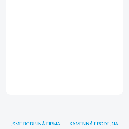
−
+
Přidat do košíku
Výhody tohoto krmení:
krmivo z řas spirulina s česnekem
stabilizovaný vitamín C
přírodní pigmenty podporující výraznější zbarvení ryb
stimuluje imunitní systém
nekalí vodu
DETAILNÍ INFORMACE
ZEPTAT SE
JSME RODINNÁ FIRMA
KAMENNÁ PRODEJNA