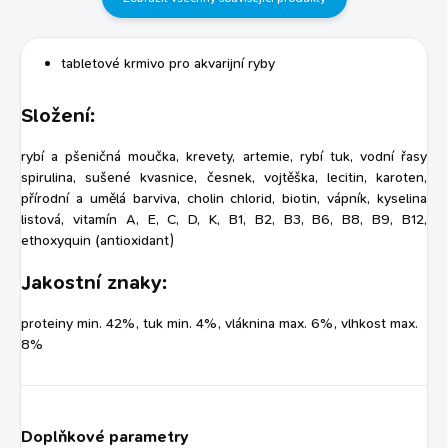
tabletové krmivo pro akvarijní ryby
Složení:
rybí a pšeničná moučka, krevety, artemie, rybí tuk, vodní řasy
spirulina, sušené kvasnice, česnek, vojtěška, lecitin, karoten,
přírodní a umělá barviva, cholin chlorid, biotin, vápník, kyselina
listová, vitamín A, E, C, D, K, B1, B2, B3, B6, B8, B9, B12,
ethoxyquin (antioxidant)
Jakostní znaky:
proteiny min. 42%, tuk min. 4%, vláknina max. 6%, vlhkost max.
8%
Doplňkové parametry