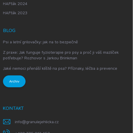
HAFťák 2024
HAFťák 2023
BLOG
Psi a letní grilovačky: jak na to bezpečně
Z praxe: Jak funguje fyzioterapie pro psy a proč ji váš mazlíček
potřebuje? Rozhovor s Jarkou Brinkman
Jaké nemoci přenáší klíště na psa? Příznaky, léčba a prevence
Archiv
KONTAKT
info
@
granulejehlicka.cz