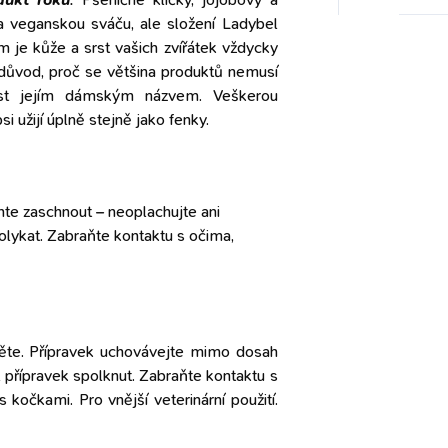
na veganskou sváču, ale složení Ladybel
m je kůže a srst vašich zvířátek vždycky
é důvod, proč se většina produktů nemusí
t jejím dámským názvem. Veškerou
si užijí úplně stejně jako fenky.
chte zaschnout – neoplachujte ani
olykat. Zabraňte kontaktu s očima,
něte.
Přípravek uchovávejte mimo dosah
 přípravek spolknut. Zabraňte kontaktu s
 kočkami. Pro vnější veterinární použití.