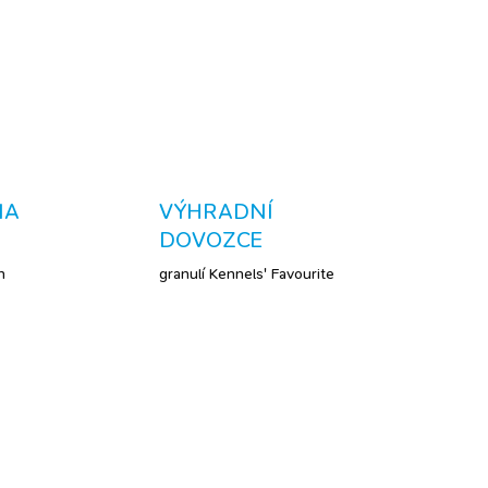
ZEPTAT SE
NA
VÝHRADNÍ
DOVOZCE
h
granulí Kennels' Favourite
TIP
BESTSELLER