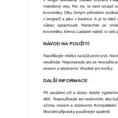
mandlový olej. Ne, ne, to není recept 
kosmetiky. Díky čistým přírodním složká
v bezpečí a jako v bavlnce. A je to tak
vůbec oplachovat.
Nenechte se zmás
kosmetiku, kterou Ladybel nabízí, si vaši p
NÁVOD NA POUŽITÍ:
Nastříkejte mléko na kůži proti srsti. Ne
neutírejte.
Nepolykejte ani se nesnažte p
nosem a sliznicemi. Vhodné pro kočky.
DALŠÍ INFORMACE:
Při zasažení očí a sliznic dobře vyplách
dětí.
Nepoužívejte ani nedovolte, aby byl
očima, nosem a sliznicemi. Kompatibilní s
Biocidní přípravky používejte opatrně.