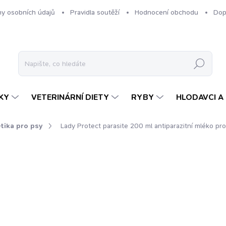
y osobních údajů
Pravidla soutěží
Hodnocení obchodu
Dop
Hledat
KY
VETERINÁRNÍ DIETY
RYBY
HLODAVCI A 
tika pro psy
Lady Protect parasite 200 ml
antiparazitní mléko pro
ení
ZNAČKA:
LADYBEL FRANCE
479 Kč
Měrná
2,40 Kč / 1 ml
cena:
SKLADEM