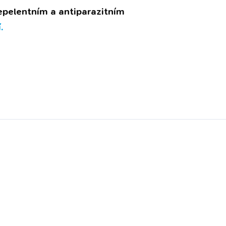
repelentním a antiparazitním
í.