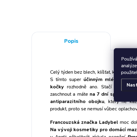
formě syrovátkových pastilek
chl
působí proti blechám, klíšťatům,
ohl
vším, červům a komárům s
přír
obsahem vitamínů a minerálů
repe
snižují hladinu cholesterolu
domá
BALENÍ: ±100 tablet, 60g. VÁŠ
Popis
štěn
MAZLÍČEK OCENÍ: Nemusím
para
nosit ten otravný obojek a ještě...
larv
Používá
analýze
Celý týden bez blech, klíšťat, komárů a 
použite
S tímto super
účinným mlékem bez s
Nas
kočky
rozhodně ano. Stačí nastříkat,
zaschnout a máte
na 7 dní spolehlivě 
antiparazitního obojku
, který ne kaž
produkt, proto se nemusí vůbec oplachov
Francouzská značka Ladybel
moc dobř
Na vývoji kosmetiky pro domácí mazl
v Anglii několikrát získala ocenění
Pro