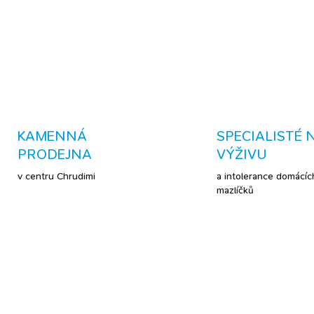
kůži.
DETAILNÍ INFORMACE
KAMENNÁ
SPECIALISTÉ 
PRODEJNA
VÝŽIVU
v centru Chrudimi
a intolerance domácíc
mazlíčků
RIENDLY
TIP
BESTSELLER