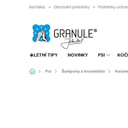
Přejít
Kontakty
Obchodní podmínky
Podmínky ochran
na
obsah
☀️LETNÍ TIPY
NOVINKY
PSI
KOČ
Domů
Psi
Šampony a kosmetika
Kosme
Neohodnoceno
Podrobnosti hodnoc
TIP
ECO FRIENDLY