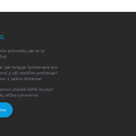
G
etní grilovačky: jak na to
čně
e: Jak funguje fyzioterapie pro
proč ji váš mazlíček potřebuje?
vor s Jarkou Brinkman
emoci přenáší klíště na psa?
ky, léčba a prevence
chiv