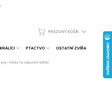
rava zdarma
Velkoobchod
Naši partneři
HAFťák 2026
H
PRÁZDNÝ KOŠÍK
NÁKUPNÍ
KOŠÍK
KRÁLÍCI
PTACTVO
OSTATNÍ ZVÍŘATA
DÁR
 psy i kočky na odpuzení klíšťat