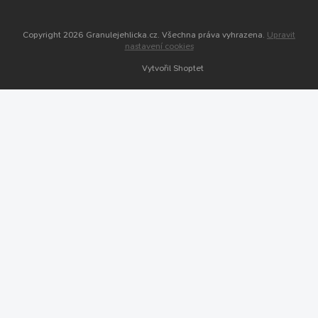
Copyright 2026
Granulejehlicka.cz
. Všechna práva vyhrazena.
Upravit
nastavení cookies
Vytvořil Shoptet