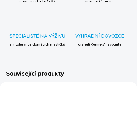
s tradicí od roku 1989
v centru Chrudimi
SPECIALISTÉ NA VÝŽIVU
VÝHRADNÍ DOVOZCE
a intolerance domácích mazlíčků
granulí Kennels' Favourite
Související produkty
TIP
SKLADEM
SKLADEM