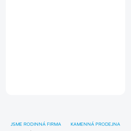
odlehčený model
funkční materiál
sportovní střih
pro sportovce pod přilbu
čepice jak pro jarní slunce, tak pro podzimní vítr
vhodná pro vaše sportování, na běh, běžky, procházky, ale i
pro běžné nošení
unisex
DETAILNÍ INFORMACE
ZEPTAT SE
JSME RODINNÁ FIRMA
KAMENNÁ PRODEJNA