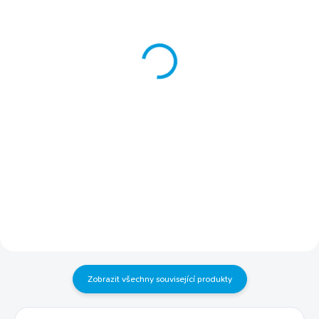
Tričko Kennels´
Tričko Kennels´
Favourite dámské
Favourite pánské
549 Kč
549 Kč
Detail
Detail
Máte doma psa? Jste milovníkem
Máte doma psa? Jste milovníkem
psů? Jisto jistě berete svého psa
psů? Jisto jistě berete svého psa
jako součást rodiny. Dejte všem
jako součást rodiny. Dejte všem
okolo vědět, že psy prostě
okolo vědět, že psy prostě
milujete. Autorské mikiny i trička
milujete. Autorská trička i mikiny
s potiskem od pejskařů pro
s potiskem od pejskařů pro
pejskaře v pánském i dámském
pejskaře v pánském i dámském
provedení. 100 % bavlna dámské
provedení. 100 % bavlna pánské
tričko s krátkým rukávem a
tričko s krátkým rukávem a
kulatým výstřihem s reflexními
kulatým výstřihem s reflexními
prvky kvalitní tisk autorský...
prvky kvalitní tisk autorský...
Zobrazit všechny související produkty