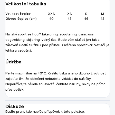
Velikostní tabulka
Velikost čepice
XXS
XS
S
M
Obvod čepice (cm)
40
43
46
49
Na jaký sport se hodí? bikejöring, scootering, canicross,
dogtrekking, skijöring, volný čas. Bude vám slušet jen tak a
zároveň udělá službu i pod přilbou. Ověřeno sportovci! Netlačí, je
lehká a vzdušná.
Údržba
Perte maximálně na 40°C. Kvalitu tisku a jeho dlouho životnost
zajistíte tím, že oblečení nebudete vkládat do sušičky.
Nepoužívejte bělidla ani aviváž. Žehlete naruby, nikdy ne přímo
přes potisk.
Diskuze
Buďte první, kdo napíše příspěvek k této položce.