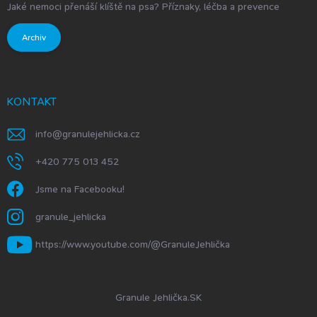
Jaké nemoci přenáší klíště na psa? Příznaky, léčba a prevence
Archiv
KONTAKT
info
@
granulejehlicka.cz
+420 775 013 452
Jsme na Facebooku!
granule_jehlicka
https://www.youtube.com/@GranuleJehlička
Granule Jehlička.SK