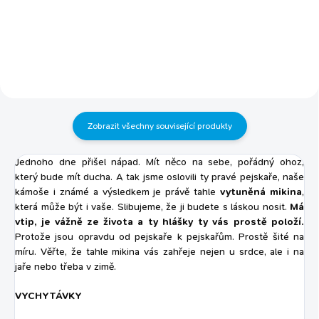
a drůbež) a rostlinného proteinu
pejskaře v pánském i dámském
25% vhodné pro dospělé psy
provedení. 100 % bavlna pánské
všech plemen s minimálním
tričko s krátkým rukávem a
množstvím tuku kuřecí proteiny
kulatým výstřihem s reflexními
v hydrolyzované formě
prvky kvalitní tisk autorský...
hydrolyzované proteiny
napomáhají redukovat vznik
alergií na proteiny krmivo bez
pšeničného lepku, speciální
Zobrazit všechny související produkty
receptura pro...
Jednoho dne přišel nápad. Mít něco na sebe, pořádný ohoz,
který bude mít ducha. A tak jsme oslovili ty pravé pejskaře, naše
kámoše i známé a výsledkem je právě tahle
vytuněná mikina
,
která může být i vaše. Slibujeme, že ji budete s láskou nosit.
Má
vtip, je vážně ze života a ty hlášky ty vás prostě položí.
Protože jsou opravdu od pejskaře k pejskařům. Prostě šité na
míru. Věřte, že tahle mikina vás zahřeje nejen u srdce, ale i na
jaře nebo třeba v zimě.
VYCHYTÁVKY