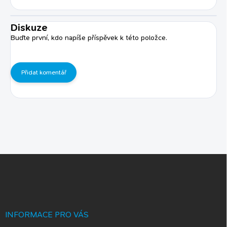
Diskuze
Buďte první, kdo napíše příspěvek k této položce.
Přidat komentář
Z
á
p
a
t
í
INFORMACE PRO VÁS