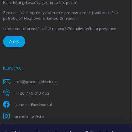
Psi a letní grilovačky: jak na to bezpečně
Z praxe: Jak funguje fyzioterapie pro psy a proč ji váš mazlíček
potřebuje? Rozhovor s Jarkou Brinkman
Jaké nemoci přenáší klíště na psa? Příznaky, léčba a prevence
Archiv
KONTAKT
info
@
granulejehlicka.cz
+420 775 013 452
Jsme na Facebooku!
granule_jehlicka
https://www.youtube.com/@GranuleJehlička